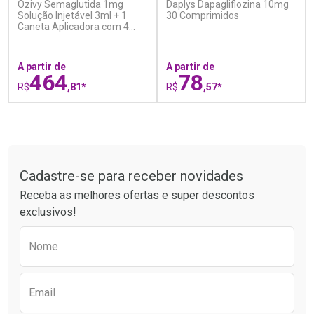
Ozivy Semaglutida 1mg
Daplys Dapagliflozina 10mg
Ativar Desconto
Ativar Desconto
Solução Injetável 3ml + 1
30 Comprimidos
Caneta Aplicadora com 4
Comprar sem Desconto
Comprar sem Desconto
Agulhas
Por R$ 25,27/cada
Por R$ 37,25/cada
Comprar sem Desconto
Comprar sem Desconto
Por R$ 25,27/cada
Por R$ 37,25/cada
A partir de
A partir de
464
78
R$
,81*
R$
,57*
FECHAR
F
FECHAR
F
Tudo sobre a Drogaria São Paulo
Laboratório
Laboratório
Por Menos
Por Menos
Cadastre-se para receber novidades
Receba as melhores ofertas e super descontos
exclusivos!
Preencha o formulário abaixo para receber 
Nome
Email