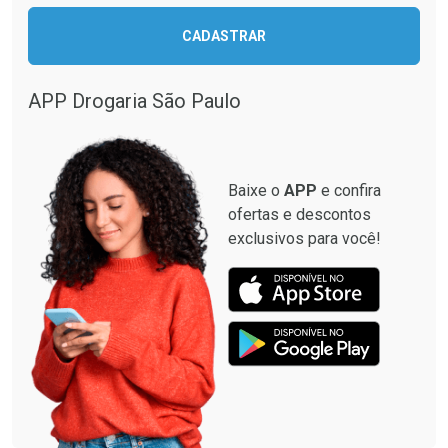
Ativar Desconto
CADASTRAR
Ativar Desconto
Comprar sem Desconto
Comprar sem Desconto
Por R$ 664,02/cada
Por R$ 130,95/cada
APP Drogaria São Paulo
Comprar sem Desconto
Comprar sem Desconto
Por R$ 664,02/cada
Por R$ 130,95/cada
Baixe o
APP
e confira
ofertas e descontos
exclusivos para você!