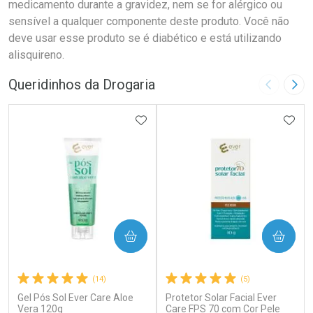
medicamento durante a gravidez, nem se for alérgico ou
sensível a qualquer componente deste produto. Você não
deve usar esse produto se é diabético e está utilizando
alisquireno.
Queridinhos da Drogaria
Imagem A
Pró
ADICIONAR AOS FAVORITOS
ADIC
COMPRAR
COMPRAR
(14)
(5)
Gel Pós Sol Ever Care Aloe
Protetor Solar Facial Ever
Vera 120g
Care FPS 70 com Cor Pele