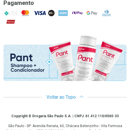
Pagamento
PIX
MasterCard
VISA
ELO
AMEX
NuPay
Google Pay
Diners Club
Hipercard
Promoção em Destaque
Voltar ao Topo
Copyright
Copyright © Drogaria São Paulo S.A. | CNPJ: 61.412.110/0565-33
São Paulo - SP: Avenida Renata, 60, Chácara Belenzinho - Vila Formosa