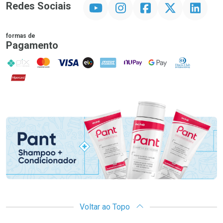
YouTube
Instagram
Facebook
Twitter
Linkedin
Redes Sociais
formas de
Pagamento
PIX
MasterCard
VISA
ELO
AMEX
NuPay
Google Pay
Diners Club
Hipercard
Promoção em Destaque
Voltar ao Topo