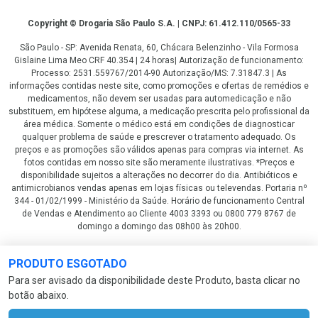
Copyright
Copyright © Drogaria São Paulo S.A. | CNPJ: 61.412.110/0565-33
São Paulo - SP: Avenida Renata, 60, Chácara Belenzinho - Vila Formosa
Gislaine Lima Meo CRF 40.354 | 24 horas| Autorização de funcionamento:
Processo: 2531.559767/2014-90 Autorização/MS: 7.31847.3 | As
informações contidas neste site, como promoções e ofertas de remédios e
medicamentos, não devem ser usadas para automedicação e não
substituem, em hipótese alguma, a medicação prescrita pelo profissional da
área médica. Somente o médico está em condições de diagnosticar
qualquer problema de saúde e prescrever o tratamento adequado. Os
preços e as promoções são válidos apenas para compras via internet. As
fotos contidas em nosso site são meramente ilustrativas. *Preços e
disponibilidade sujeitos a alterações no decorrer do dia. Antibióticos e
antimicrobianos vendas apenas em lojas físicas ou televendas. Portaria nº
344 - 01/02/1999 - Ministério da Saúde. Horário de funcionamento Central
de Vendas e Atendimento ao Cliente 4003 3393 ou 0800 779 8767 de
domingo a domingo das 08h00 às 20h00.
LGPD Aceite os Cookies
PRODUTO ESGOTADO
Para ser avisado da disponibilidade deste Produto, basta clicar no
botão abaixo.