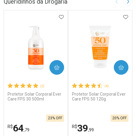
Queridinhos da Drogaria
Imagem A
Pró
ADICIONAR AOS FAVORITOS
ADIC
COMPRAR
COMPRAR
(2)
(4)
Protetor Solar Corporal Ever
Protetor Solar Corporal Ever
Care FPS 30 500ml
Care FPS 50 120g
23% OFF
20% OFF
64
39
R$
R$
,79
,99