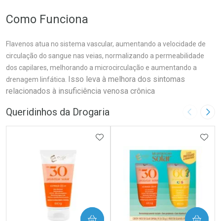
Como Funciona
Flavenos atua no sistema vascular, aumentando a velocidade de
circulação do sangue nas veias, normalizando a permeabilidade
dos capilares, melhorando a microcirculação e aumentando a
Isso leva à melhora dos sintomas
drenagem linfática.
relacionados à insuficiência venosa crônica
Queridinhos da Drogaria
Imagem A
Pró
ADICIONAR AOS FAVORITOS
ADIC
COMPRAR
COMPRAR