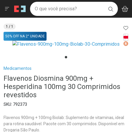
Drogaria São Paulo
Menu
Aces
Ir direto para a home
O que você precisa?
V
i
BUSCAR
Navegue pela página
Ir direto para o conteúdo
Faça a sua busca
Ir direto para a busca
Ir direto para a conta
AD
1
/ 1
Ir direto para a ajuda
Tarj
50% OFF NA 2° UNIDADE
Ir direto para a notificações
Med
Ir direto para o carrinho
Ir direto para o menu
Breadcrumb
Medicamentos
Flavenos Diosmina 900mg +
Hesperidina 100mg 30 Comprimidos
revestidos
792373
Flavenos 900mg + 100mg Biolab: Suplemento de vitaminas, ideal
para rotina saudável. Pacote com 30 comprimidos. Disponível em
Drogaria São Paulo.