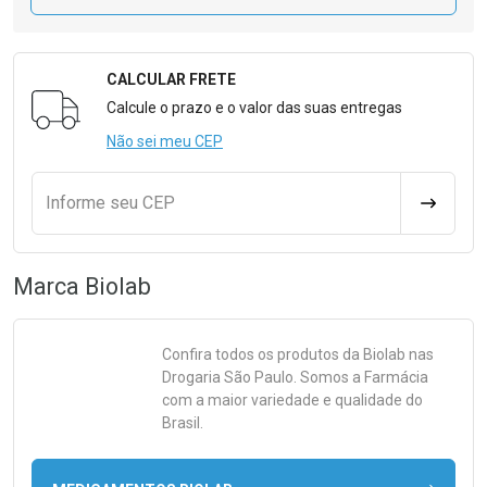
CALCULAR FRETE
Formulário para Calcular o Frete
Calcule o prazo e o valor das suas entregas
Não sei meu CEP
Informe seu CEP
CALCULA
Marca
Biolab
Confira todos os produtos da
Biolab
nas
Drogaria São Paulo. Somos a Farmácia
com a maior variedade e qualidade do
Brasil.