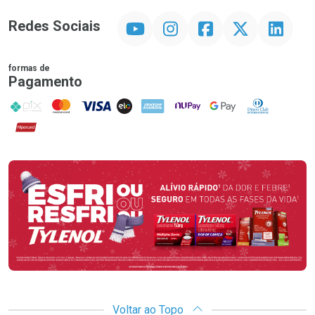
YouTube
Instagram
Facebook
Twitter
Linkedin
Redes Sociais
formas de
Pagamento
PIX
MasterCard
VISA
ELO
AMEX
NuPay
Google Pay
Diners Club
Hipercard
Promoção em Destaque
Voltar ao Topo