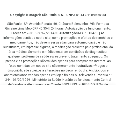
Copyright
Copyright © Drogaria São Paulo S.A. | CNPJ: 61.412.110/0565-33
São Paulo - SP: Avenida Renata, 60, Chácara Belenzinho - Vila Formosa
Gislaine Lima Meo CRF 40.354 | 24 horas| Autorização de funcionamento:
Processo: 2531.559767/2014-90 Autorização/MS: 7.31847.3 | As
informações contidas neste site, como promoções e ofertas de remédios e
medicamentos, não devem ser usadas para automedicação e não
substituem, em hipótese alguma, a medicação prescrita pelo profissional da
área médica. Somente o médico está em condições de diagnosticar
qualquer problema de saúde e prescrever o tratamento adequado. Os
preços e as promoções são válidos apenas para compras via internet. As
fotos contidas em nosso site são meramente ilustrativas. *Preços e
disponibilidade sujeitos a alterações no decorrer do dia. Antibióticos e
antimicrobianos vendas apenas em lojas físicas ou televendas. Portaria nº
344 - 01/02/1999 - Ministério da Saúde. Horário de funcionamento Central
de Vendas e Atendimento ao Cliente 4003 3393 ou 0800 779 8767 de
domingo a domingo das 08h00 às 20h00.
Leve 2 itens por
LGPD Aceite os Cookies
COMPRAR
R$
94
,68
/cada