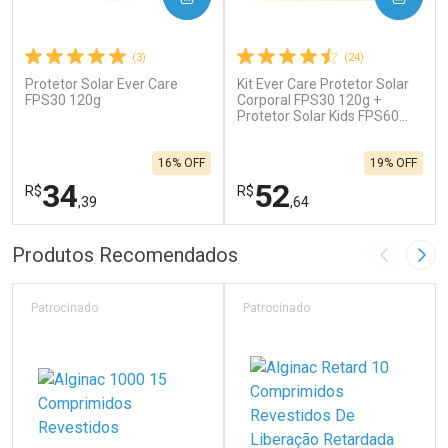
(3)
(24)
Protetor Solar Ever Care
Kit Ever Care Protetor Solar
FPS30 120g
Corporal FPS30 120g +
Protetor Solar Kids FPS60
120g
16% OFF
19% OFF
34
52
R$
R$
,39
,64
FECHAR
F
FECHAR
F
Produtos Recomendados
Imagem A
Pró
Laboratório
Laboratório
Por Menos
Por Menos
Patrocinado
Patrocinado