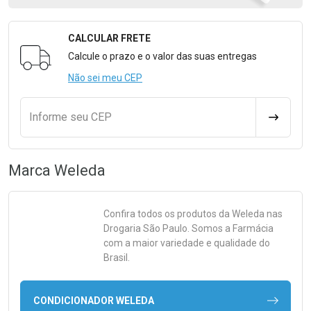
CALCULAR FRETE
Formulário para Calcular o Frete
Calcule o prazo e o valor das suas entregas
Não sei meu CEP
Informe seu CEP
CALCULA
Marca
Weleda
Confira todos os produtos da
Weleda
nas
Drogaria São Paulo. Somos a Farmácia
com a maior variedade e qualidade do
Brasil.
CONDICIONADOR WELEDA