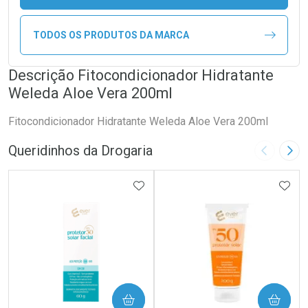
TODOS OS PRODUTOS DA MARCA
Descrição Fitocondicionador Hidratante
Weleda Aloe Vera 200ml
Fitocondicionador Hidratante Weleda Aloe Vera 200ml
Queridinhos da Drogaria
Imagem A
Pró
ADICIONAR AOS FAVORITOS
ADIC
COMPRAR
COMPRAR