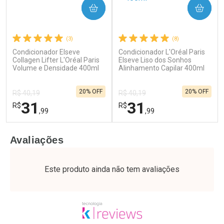
COMPRAR
COMPRAR
(3)
(8)
Condicionador Elseve
Condicionador L'Oréal Paris
Ativar Desconto
Ativar Desconto
Collagen Lifter L'Oréal Paris
Elseve Liso dos Sonhos
Volume e Densidade 400ml
Comprar sem Desconto
Alinhamento Capilar 400ml
Comprar sem Desconto
Por R$ 28,79/cada
Por R$ 49,89/cada
Comprar sem Desconto
Comprar sem Desconto
20% OFF
20% OFF
Por R$ 28,79/cada
Por R$ 49,89/cada
R$ 40,19
R$ 40,19
31
31
R$
R$
,99
,99
FECHAR
F
FECHAR
F
Avaliações
Laboratório
Laboratório
Por Menos
Por Menos
Este produto ainda não tem avaliações