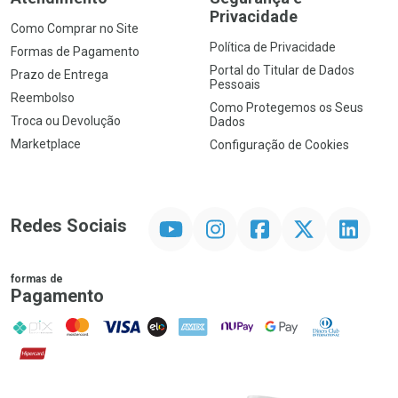
Privacidade
Como Comprar no Site
Política de Privacidade
Formas de Pagamento
Portal do Titular de Dados
Prazo de Entrega
Pessoais
Reembolso
Como Protegemos os Seus
Troca ou Devolução
Dados
Marketplace
Configuração de Cookies
YouTube
Instagram
Facebook
Twitter
Linkedin
Redes Sociais
formas de
Pagamento
PIX
MasterCard
VISA
ELO
AMEX
NuPay
Google Pay
Diners Club
Hipercard