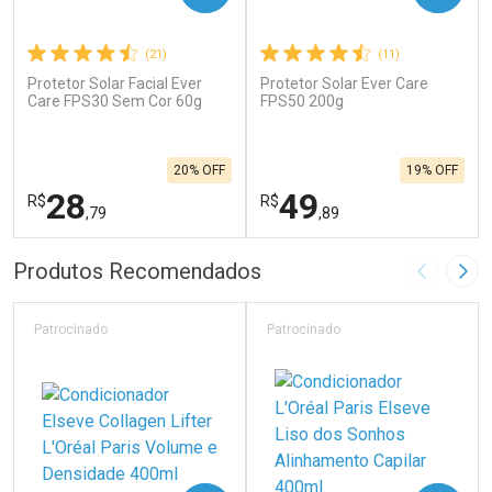
(21)
(11)
Protetor Solar Facial Ever
Protetor Solar Ever Care
Care FPS30 Sem Cor 60g
FPS50 200g
20% OFF
19% OFF
28
49
R$
R$
,79
,89
FECHAR
F
FECHAR
F
Produtos Recomendados
Imagem A
Pró
Laboratório
Laboratório
Por Menos
Por Menos
Patrocinado
Patrocinado