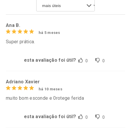
Por R$ 39,99/cada
Por R$ 28,79/cada
Comprar sem Desconto
Comprar sem Desconto
Por R$ 39,99/cada
Por R$ 28,79/cada
Ana B.
há 5 meses
Super prática.
esta avaliação foi útil?
0
0
Adriano Xavier
há 10 meses
muito bom esconde e 0rotege ferida
esta avaliação foi útil?
0
0