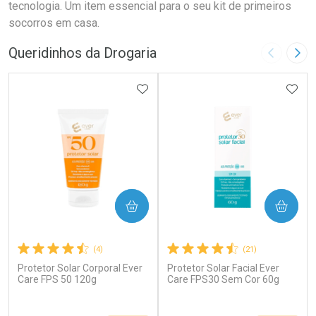
tecnologia. Um item essencial para o seu kit de primeiros
socorros em casa.
Queridinhos da Drogaria
Imagem A
Pró
ADICIONAR AOS FAVORITOS
ADIC
COMPRAR
COMPRAR
(4)
(21)
Protetor Solar Corporal Ever
Protetor Solar Facial Ever
Care FPS 50 120g
Care FPS30 Sem Cor 60g