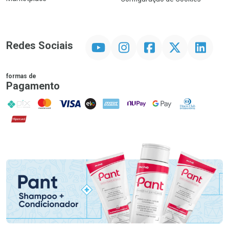
YouTube
Instagram
Facebook
Twitter
Linkedin
Redes Sociais
formas de
Pagamento
PIX
MasterCard
VISA
ELO
AMEX
NuPay
Google Pay
Diners Club
Hipercard
Promoção em Destaque