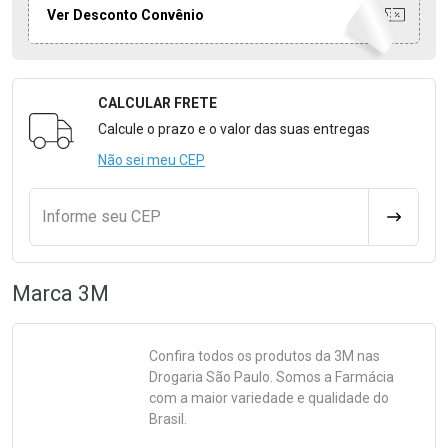
Ver Desconto Convênio
CALCULAR FRETE
Formulário para Calcular o Frete
Calcule o prazo e o valor das suas entregas
Não sei meu CEP
Informe seu CEP
CALCULA
Marca
3M
Confira todos os produtos da
3M
nas
Drogaria São Paulo. Somos a Farmácia
com a maior variedade e qualidade do
Brasil.