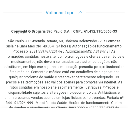
Voltar ao Topo
Copyright
Copyright © Drogaria São Paulo S.A. | CNPJ: 61.412.110/0565-33
São Paulo - SP: Avenida Renata, 60, Chácara Belenzinho - Vila Formosa
Gislaine Lima Meo CRF 40.354 | 24 horas| Autorização de funcionamento:
Processo: 2531.559767/2014-90 Autorização/MS: 7.31847.3 | As
informações contidas neste site, como promoções e ofertas de remédios e
medicamentos, não devem ser usadas para automedicação e não
substituem, em hipótese alguma, a medicação prescrita pelo profissional da
área médica. Somente o médico está em condições de diagnosticar
qualquer problema de saúde e prescrever o tratamento adequado. Os
preços e as promoções são válidos apenas para compras via internet. As
fotos contidas em nosso site são meramente ilustrativas. *Preços e
disponibilidade sujeitos a alterações no decorrer do dia. Antibióticos e
antimicrobianos vendas apenas em lojas físicas ou televendas. Portaria nº
344 - 01/02/1999 - Ministério da Saúde. Horário de funcionamento Central
de Vendas e Atendimento ao Cliente 4003 3393 ou 0800 779 8767 de
domingo a domingo das 08h00 às 20h00.
R$ 10,48
LGPD Aceite os Cookies
COMPRAR