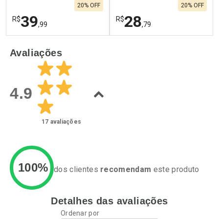
20% OFF
20% OFF
39
28
R$
R$
,99
,79
FECHAR
F
FECHAR
F
Avaliações
Laboratório
Laboratório
Por Menos
Por Menos
4.9
17
avaliações
100%
dos clientes
recomendam
este produto
Detalhes das avaliações
Ativar Desconto
Ativar Desconto
Ordenar por
Comprar sem Desconto
Comprar sem Desconto