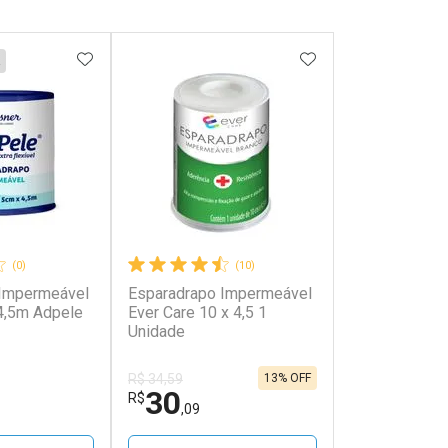
FAVORITOS
ADICIONAR AOS FAVORITOS
ADICIONAR AOS 
(0)
(10)
 Impermeável
Esparadrapo Impermeável
4,5m Adpele
Ever Care 10 x 4,5 1
Unidade
13% OFF
R$ 34,59
30
R$
,09