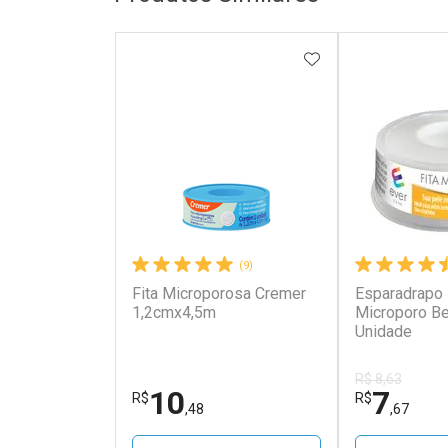
ADICIONAR AOS 
(9)
Fita Microporosa Cremer
Esparadrapo 
1,2cmx4,5m
Microporo Be
Unidade
R$ 8,63
10
7
R$
R$
,48
,67