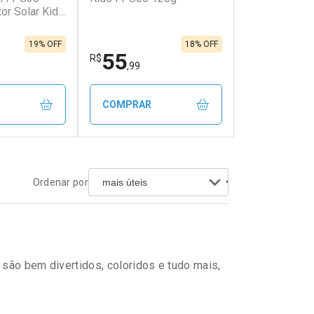
or Solar Kids
em Desconto
Comprar sem Desconto
em Desconto
Comprar sem Desconto
/cada
Por R$ 30,09/cada
/cada
Por R$ 30,09/cada
19% OFF
18% OFF
55
R$
,99
COMPRAR
FECHAR
FECHAR
FECHAR
FECHAR
Ordenar por
rio
Laboratório
os
Por Menos
 são bem divertidos, coloridos e tudo mais,