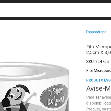
busca
isa?
Bread
Esparadrapo
Fita Micro
2,5cm X 3,
824755
Fita Micropor
PRODUTO ES
Avise-M
Para ser avis
disponibilida
Produto, bast