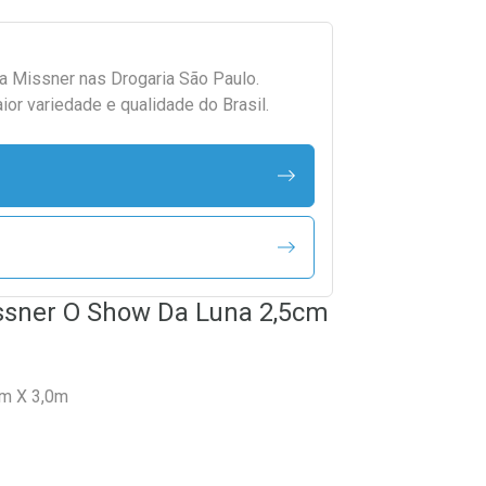
da
Missner
nas Drogaria São Paulo.
r variedade e qualidade do Brasil.
issner O Show Da Luna 2,5cm
cm X 3,0m