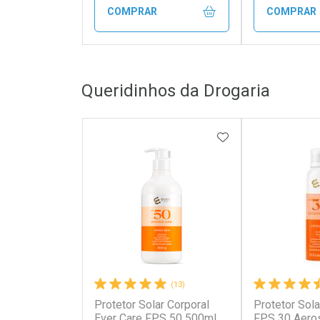
COMPRAR
COMPRAR
FECHAR
FECHAR
Queridinhos da Drogaria
Laboratório
Laborató
Por Menos
Por Men
ADICIONAR AOS 
(13)
Protetor Solar Corporal
Protetor Sola
Ativar Desconto
Ativar Des
Ever Care FPS 50 500ml
FPS 30 Aero