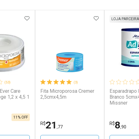
FAVORITOS
ADICIONAR AOS FAVORITOS
ADICIONAR AOS 
LOJA PARCEIRA
(53)
(3)
Ever Care
Fita Microporosa Cremer
Esparadrapo
ge 1,2 x 4,5 1
2,5cmx4,5m
Branco 5cmx
Missner
11% OFF
21
8
R$
R$
,77
,90