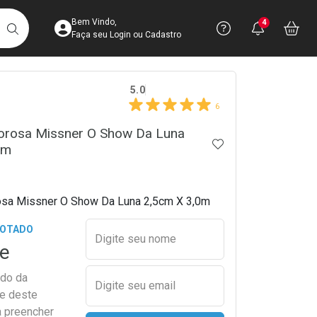
Acesse sua Conta
Precisa de 
Notific
Aces
Bem Vindo,
4
Você po
notifica
Vo
it
BUSCAR
Ver Recursos 
Faça seu Login ou Cadastro
crumb
5.0
Atendimento ao 
6
Central de Ajud
porosa Missner O Show Da Luna
ADICIONAR AOS 
0m
Televendas
4003-3393
osa Missner O Show Da Luna 2,5cm X 3,0m
Preencher nome e email para s
GOTADO
Digite seu nome
e
ado da
Digite seu email
de deste
a preencher