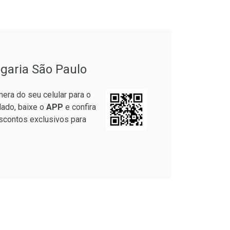
onto
Ativar Desconto
garia São Paulo
em Desconto
Comprar sem Desconto
em Desconto
Comprar sem Desconto
era do seu celular para o
9/cada
Por R$ 83,59/cada
9/cada
Por R$ 83,59/cada
lado, baixe o
APP
e confira
scontos exclusivos para