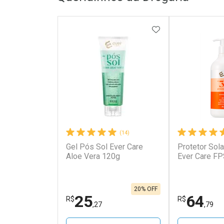
ADICIONAR AOS 
(14)
Gel Pós Sol Ever Care
Protetor Sola
Aloe Vera 120g
Ever Care F
20% OFF
25
64
R$
R$
,27
,79