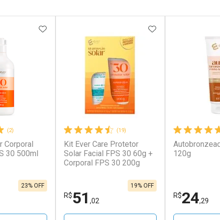
FAVORITOS
ADICIONAR AOS FAVORITOS
ADICIONAR AOS 
(2)
(19)
r Corporal
Kit Ever Care Protetor
Autobronzead
PS 30 500ml
Solar Facial FPS 30 60g +
120g
Corporal FPS 30 200g
23% OFF
19% OFF
51
24
R$
R$
,02
,29