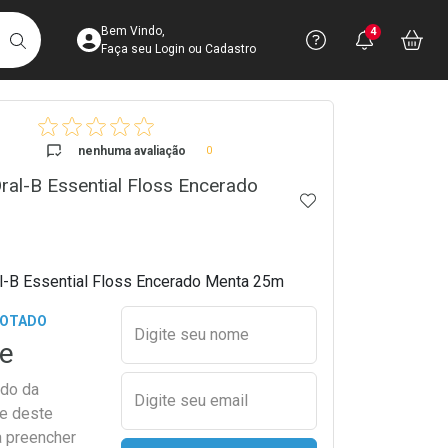
Acesse sua Conta
Precisa de 
Notific
Aces
Bem Vindo,
4
Você po
notifica
Vo
it
BUSCAR
Ver Recursos 
Faça seu Login ou Cadastro
crumb
Atendimento ao 
nenhuma avaliação
0
Oral-B Essential Floss Encerado
Central de Ajud
ADICIONAR AOS 
Televendas
4003-3393
al-B Essential Floss Encerado Menta 25m
Preencher nome e email para s
GOTADO
Digite seu nome
e
ado da
Digite seu email
de deste
a preencher