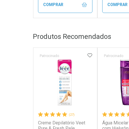
COMPRAR
COMPRAR
FECHAR
FECHAR
Produtos Recomendados
Laboratório
Laborató
Por Menos
Por Men
ADICIONAR AOS 
Patrocinado
Patrocinado
(27)
Creme Depilatório Veet
Água Micelar 
Ativar Desconto
Ativar Des
Pure & Fresh Pele
com Hialurôn