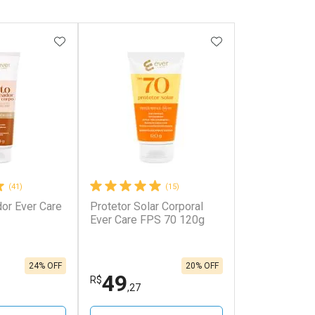
FAVORITOS
ADICIONAR AOS FAVORITOS
ADICIONAR AOS 
(41)
(15)
or Ever Care
Protetor Solar Corporal
Ever Care FPS 70 120g
24% OFF
20% OFF
49
R$
,27