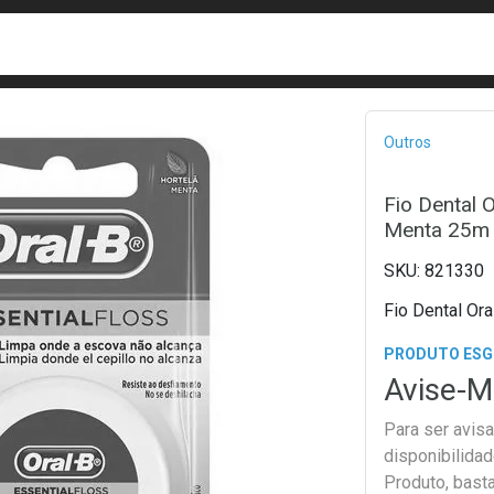
busca
isa?
Bread
Outros
Fio Dental 
Menta 25m
821330
Fio Dental Or
PRODUTO ES
Avise-M
Para ser avis
disponibilida
Produto, bast