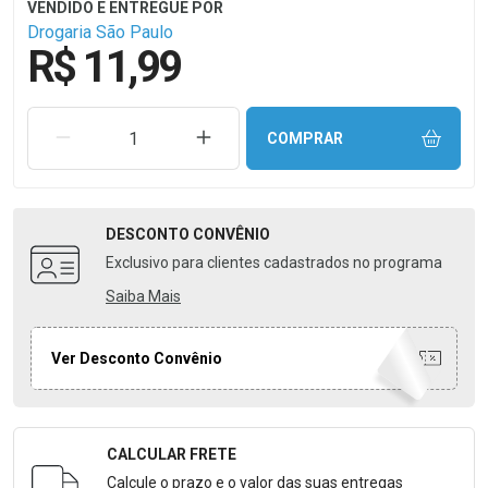
Drogaria São Paulo
R$ 11,99
REMOVER UMA UNIDADE
AUMENTAR UMA UNIDADE
COMPRAR
DESCONTO
CONVÊNIO
Exclusivo para clientes cadastrados no programa
Saiba Mais
Ver Desconto Convênio
CALCULAR FRETE
Formulário para Calcular o Frete
Calcule o prazo e o valor das suas entregas