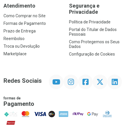
Atendimento
Segurança e
Privacidade
Como Comprar no Site
Política de Privacidade
Formas de Pagamento
Portal do Titular de Dados
Prazo de Entrega
Pessoais
Reembolso
Como Protegemos os Seus
Troca ou Devolução
Dados
Marketplace
Configuração de Cookies
YouTube
Instagram
Facebook
Twitter
Linkedin
Redes Sociais
formas de
Pagamento
PIX
MasterCard
VISA
ELO
AMEX
NuPay
Google Pay
Diners Club
Hipercard