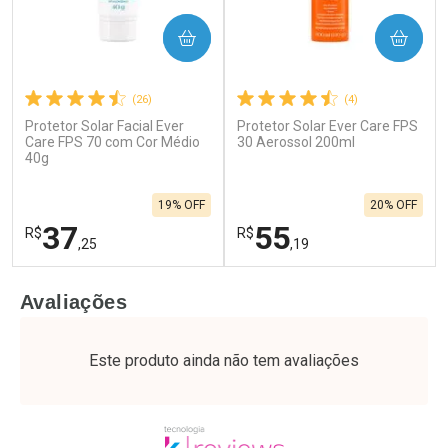
COMPRAR
COMPRAR
(26)
(4)
Protetor Solar Facial Ever
Protetor Solar Ever Care FPS
Care FPS 70 com Cor Médio
30 Aerossol 200ml
40g
19% OFF
20% OFF
37
55
R$
R$
,25
,19
FECHAR
F
FECHAR
F
Avaliações
Laboratório
Laboratório
Por Menos
Por Menos
Este produto ainda não tem avaliações