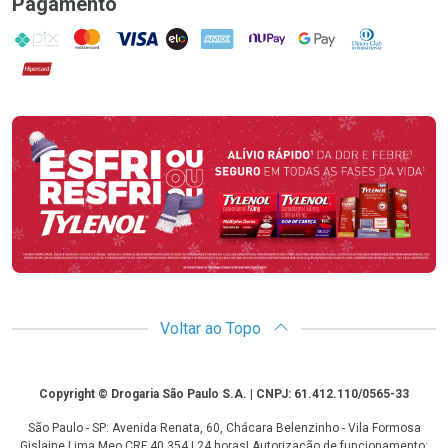
Pagamento
PIX
MasterCard
VISA
ELO
AMEX
NuPay
Google Pay
Diners Club
Hipercard
Promoção em Destaque
Voltar ao Topo
Copyright
Copyright © Drogaria São Paulo S.A. | CNPJ: 61.412.110/0565-33
São Paulo - SP: Avenida Renata, 60, Chácara Belenzinho - Vila Formosa
Gislaine Lima Meo CRF 40.354 | 24 horas| Autorização de funcionamento: