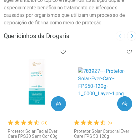
agente antibiótico tópico é requerida. Esta ação dupla e
especialmente benéfica no tratamento de infecções
causadas por organismos que utilizam um processo de
deposição de fibrina como meio de proteção
Queridinhos da Drogaria
Imagem A
Pró
ADICIONAR AOS FAVORITOS
ADIC
COMPRAR
COMPRAR
(21)
(4)
Protetor Solar Facial Ever
Protetor Solar Corporal Ever
Care FPS30 Sem Cor 60g
Care FPS 50 120g