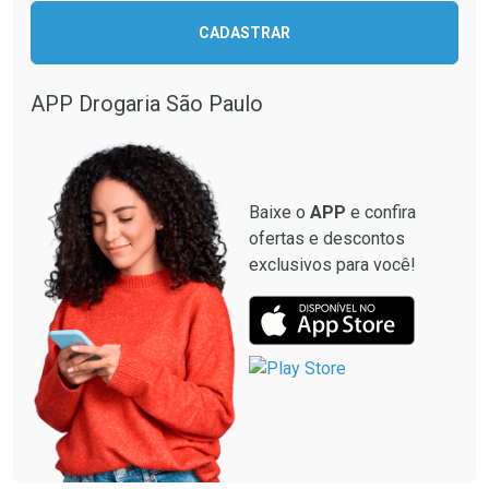
Ativar Desconto
CADASTRAR
Ativar Desconto
Comprar sem Desconto
Comprar sem Desconto
Por R$ 664,02/cada
Por R$ 19,98/cada
APP Drogaria São Paulo
Comprar sem Desconto
Comprar sem Desconto
Por R$ 664,02/cada
Por R$ 19,98/cada
Baixe o
APP
e confira
ofertas e descontos
exclusivos para você!