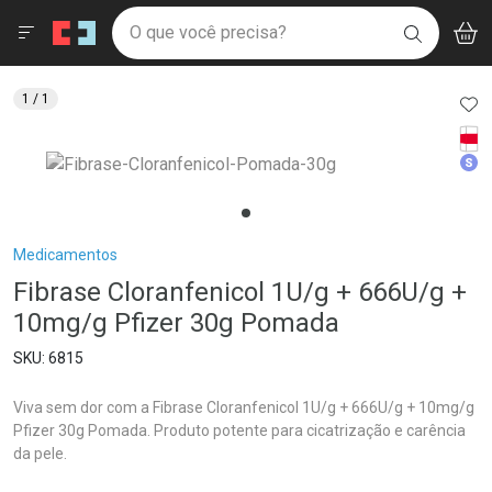
Drogaria São Paulo
Menu
Aces
Ir direto para a home
O que você precisa?
V
i
BUSCAR
Navegue pela página
Ir direto para o conteúdo
Faça a sua busca
Ir direto para a busca
Ir direto para a conta
AD
1
/ 1
Ir direto para a ajuda
Tarj
Ir direto para a notificações
Med
Ir direto para o carrinho
Ir direto para o menu
Breadcrumb
Medicamentos
Fibrase Cloranfenicol 1U/g + 666U/g +
10mg/g Pfizer 30g Pomada
6815
Viva sem dor com a Fibrase Cloranfenicol 1U/g + 666U/g + 10mg/g
Pfizer 30g Pomada. Produto potente para cicatrização e carência
da pele.