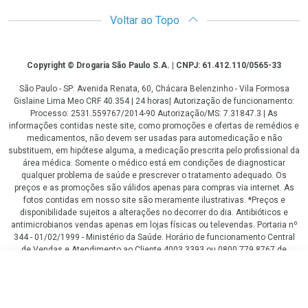
Voltar ao Topo
Copyright
Copyright © Drogaria São Paulo S.A. | CNPJ: 61.412.110/0565-33
São Paulo - SP: Avenida Renata, 60, Chácara Belenzinho - Vila Formosa
Gislaine Lima Meo CRF 40.354 | 24 horas| Autorização de funcionamento:
Processo: 2531.559767/2014-90 Autorização/MS: 7.31847.3 | As
informações contidas neste site, como promoções e ofertas de remédios e
medicamentos, não devem ser usadas para automedicação e não
substituem, em hipótese alguma, a medicação prescrita pelo profissional da
área médica. Somente o médico está em condições de diagnosticar
qualquer problema de saúde e prescrever o tratamento adequado. Os
preços e as promoções são válidos apenas para compras via internet. As
fotos contidas em nosso site são meramente ilustrativas. *Preços e
disponibilidade sujeitos a alterações no decorrer do dia. Antibióticos e
antimicrobianos vendas apenas em lojas físicas ou televendas. Portaria nº
344 - 01/02/1999 - Ministério da Saúde. Horário de funcionamento Central
de Vendas e Atendimento ao Cliente 4003 3393 ou 0800 779 8767 de
domingo a domingo das 08h00 às 20h00.
R$ 90,54
LGPD Aceite os Cookies
COMPRAR
R$ 76,13