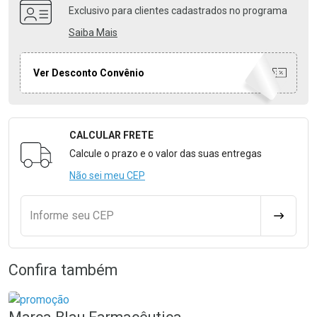
Exclusivo para clientes cadastrados no programa
Saiba Mais
Ver Desconto Convênio
CALCULAR FRETE
Formulário para Calcular o Frete
Calcule o prazo e o valor das suas entregas
Não sei meu CEP
Informe seu CEP
CALCULA
Confira também