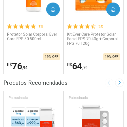
COMPRAR
COMPRAR
(13)
(24)
Protetor Solar Corporal Ever
Kit Ever Care Protetor Solar
Care FPS 50 500ml
Facial FPS 70 40g + Corporal
FPS 70 120g
19% OFF
19% OFF
76
64
R$
R$
,94
,79
FECHAR
F
FECHAR
F
Produtos Recomendados
Imagem A
Pró
Laboratório
Laboratório
Por Menos
Por Menos
Patrocinado
Patrocinado