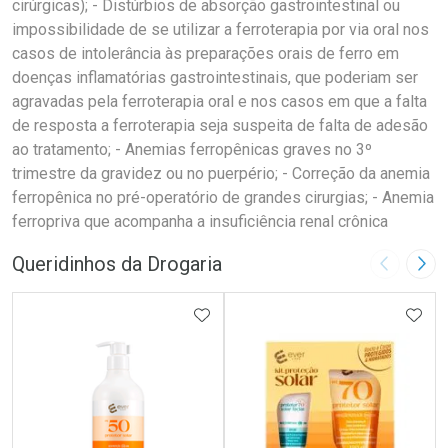
cirúrgicas); - Distúrbios de absorção gastrointestinal ou
impossibilidade de se utilizar a ferroterapia por via oral nos
casos de intolerância às preparações orais de ferro em
doenças inflamatórias gastrointestinais, que poderiam ser
agravadas pela ferroterapia oral e nos casos em que a falta
de resposta a ferroterapia seja suspeita de falta de adesão
ao tratamento; - Anemias ferropênicas graves no 3º
trimestre da gravidez ou no puerpério; - Correção da anemia
ferropênica no pré-operatório de grandes cirurgias; - Anemia
ferropriva que acompanha a insuficiência renal crônica
Queridinhos da Drogaria
Imagem A
Pró
ADICIONAR AOS FAVORITOS
ADIC