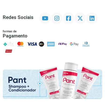
YouTube
Instagram
Facebook
Twitter
Linkedin
Redes Sociais
formas de
Pagamento
PIX
MasterCard
VISA
ELO
AMEX
NuPay
Google Pay
Diners Club
Hipercard
Promoção em Destaque