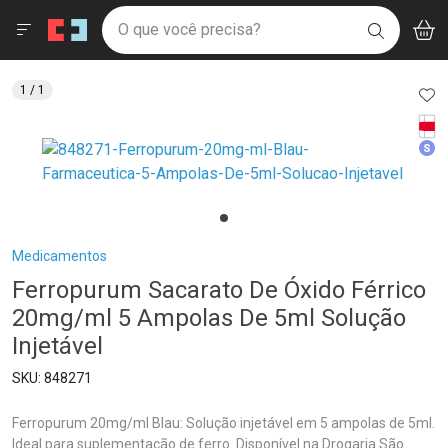
Drogaria São Paulo
Menu
Aces
Ir direto para a home
O que você precisa?
V
i
BUSCAR
Navegue pela página
Ir direto para o conteúdo
Faça a sua busca
Ir direto para a busca
Ir direto para a conta
AD
1
/ 1
Ir direto para a ajuda
Tarj
Ir direto para a notificações
Med
Ir direto para o carrinho
Ir direto para o menu
Breadcrumb
Medicamentos
Ferropurum Sacarato De Óxido Férrico
20mg/ml 5 Ampolas De 5ml Solução
Injetável
848271
Ferropurum 20mg/ml Blau: Solução injetável em 5 ampolas de 5ml.
Ideal para suplementação de ferro. Disponível na Drogaria São