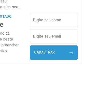
 seu
onsulte seu
Preencher nome e email para s
GOTADO
Digite seu nome
e
ado da
Digite seu email
de deste
a preencher
aixo.
CADASTRAR