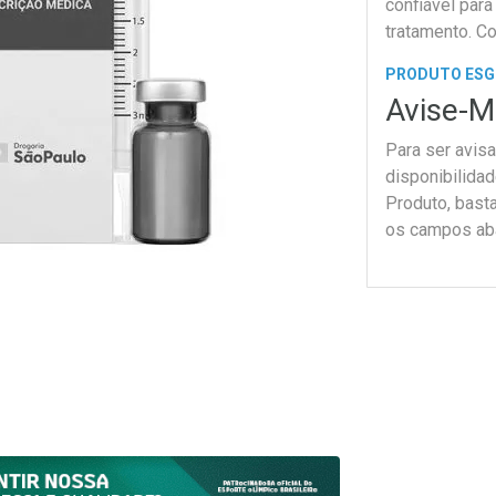
confiável para
tratamento. C
médico.
PRODUTO ES
Avise-M
Para ser avis
disponibilida
Produto, bast
os campos ab