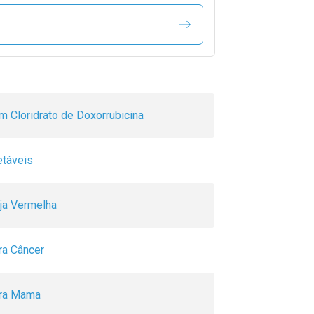
m Cloridrato de Doxorrubicina
etáveis
rja Vermelha
ra Câncer
ra Mama