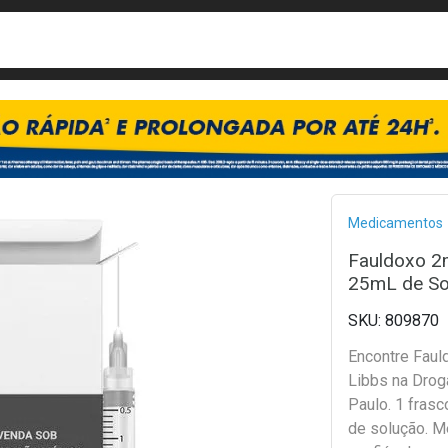
busca
isa?
Bread
Medicamentos
Fauldoxo 2
25mL de So
809870
Encontre Fau
Libbs na Drog
Paulo. 1 fras
de solução. 