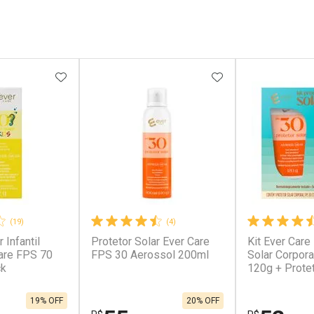
FAVORITOS
ADICIONAR AOS FAVORITOS
ADICIONAR AOS 
(19)
(4)
 Infantil
Protetor Solar Ever Care
Kit Ever Care
Care FPS 70
FPS 30 Aerossol 200ml
Solar Corpor
ck
120g + Protet
FPS60 120g
19% OFF
20% OFF