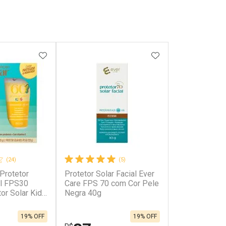
FAVORITOS
ADICIONAR AOS FAVORITOS
ADICIONAR AOS 
(24)
(5)
 Protetor
Protetor Solar Facial Ever
al FPS30
Care FPS 70 com Cor Pele
or Solar Kids
Negra 40g
19% OFF
19% OFF