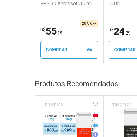
FPS 30 Aerossol 200ml
120g
20% OFF
55
24
R$
R$
,19
,29
COMPRAR
COMPRAR
FECHAR
FECHAR
Produtos Recomendados
Laboratório
Laborató
Por Menos
Por Men
ADICIONAR AOS 
Patrocinado
Patrocinado
Tarja Vermelha
Medicamento Refrig
Medicamento Simila