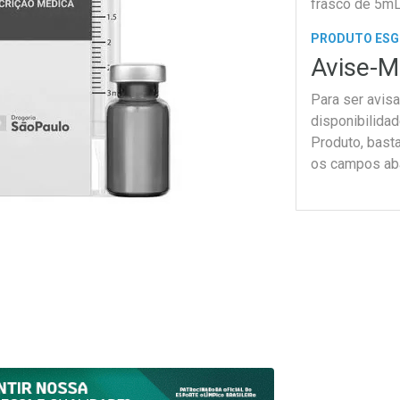
frasco de 5mL
PRODUTO ES
Avise-M
Para ser avis
disponibilida
Produto, bast
os campos ab