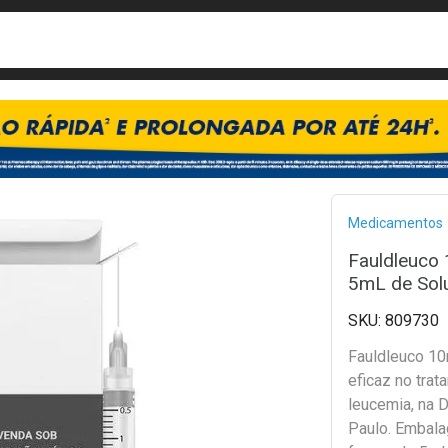
busca
isa?
Bread
Medicamentos
Fauldleuco
5mL de Sol
809730
Fauldleuco 1
eficaz no trat
leucemia, na 
Paulo. Embal