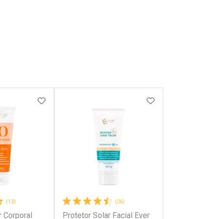
FAVORITOS
ADICIONAR AOS FAVORITOS
ADICIONAR AOS 
(12)
(26)
r Corporal
Protetor Solar Facial Ever