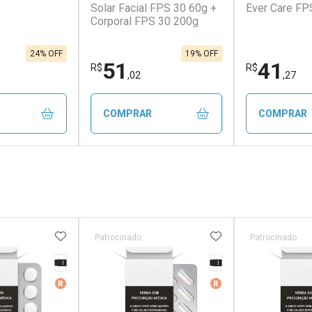
Solar Facial FPS 30 60g +
Ever Care FP
Corporal FPS 30 200g
24% OFF
19% OFF
51
41
R$
R$
,02
,27
COMPRAR
COMPRAR
FECHAR
FECHAR
FECHAR
FECHAR
rio
Laboratório
Laborató
os
Por Menos
Por Men
FAVORITOS
ADICIONAR AOS FAVORITOS
ADICIONAR AOS 
Patrocinado
Patrocinado
Tarja Preta
Tarja Preta
erado
Medicamento De Referência
Medicamento De Ref
r