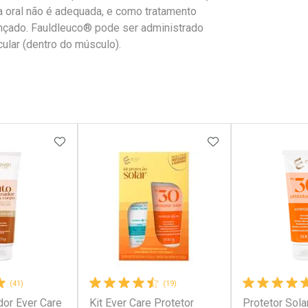
ia oral não é adequada, e como tratamento
vançado. Fauldleuco® pode ser administrado
cular (dentro do músculo).
FAVORITOS
ADICIONAR AOS FAVORITOS
ADICIONAR AOS 
(41)
(19)
or Ever Care
Kit Ever Care Protetor
Protetor Sola