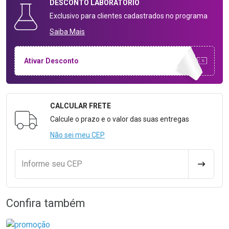
DESCONTO
LABORATÓRIO
Exclusivo para clientes cadastrados no programa
Saiba Mais
Ativar Desconto
CALCULAR FRETE
Formulário para Calcular o Frete
Calcule o prazo e o valor das suas entregas
Não sei meu CEP
Informe seu CEP
CALCULA
Confira também