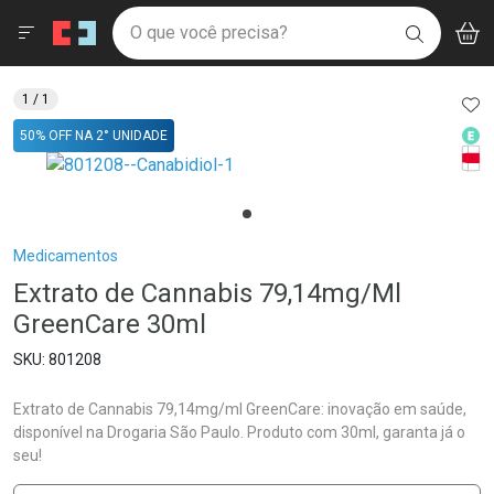
Drogaria São Paulo
Menu
Aces
Ir direto para a home
O que você precisa?
V
i
BUSCAR
Navegue pela página
Ir direto para o conteúdo
Faça a sua busca
Ir direto para a busca
Ir direto para a conta
AD
1
/ 1
Ir direto para a ajuda
Med
50% OFF NA 2° UNIDADE
Ir direto para a notificações
Tarj
Ir direto para o carrinho
Ir direto para o menu
Breadcrumb
Medicamentos
Extrato de Cannabis 79,14mg/Ml
GreenCare 30ml
801208
Extrato de Cannabis 79,14mg/ml GreenCare: inovação em saúde,
disponível na Drogaria São Paulo. Produto com 30ml, garanta já o
seu!