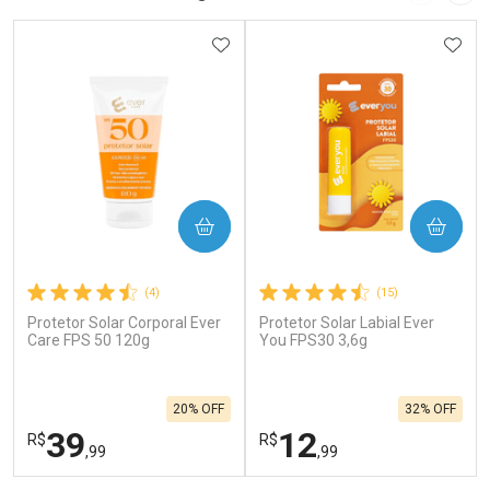
ADICIONAR AOS FAVORITOS
ADIC
COMPRAR
COMPRAR
(4)
(15)
Protetor Solar Corporal Ever
Protetor Solar Labial Ever
Care FPS 50 120g
You FPS30 3,6g
20% OFF
32% OFF
39
12
R$
R$
,99
,99