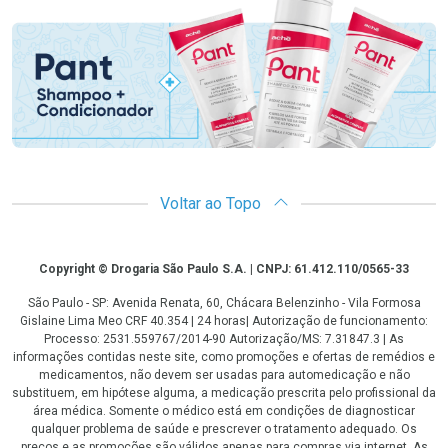
Promoção em Destaque
Voltar ao Topo
Copyright
Copyright © Drogaria São Paulo S.A. | CNPJ: 61.412.110/0565-33
São Paulo - SP: Avenida Renata, 60, Chácara Belenzinho - Vila Formosa
Gislaine Lima Meo CRF 40.354 | 24 horas| Autorização de funcionamento:
Processo: 2531.559767/2014-90 Autorização/MS: 7.31847.3 | As
informações contidas neste site, como promoções e ofertas de remédios e
medicamentos, não devem ser usadas para automedicação e não
substituem, em hipótese alguma, a medicação prescrita pelo profissional da
área médica. Somente o médico está em condições de diagnosticar
qualquer problema de saúde e prescrever o tratamento adequado. Os
preços e as promoções são válidos apenas para compras via internet. As