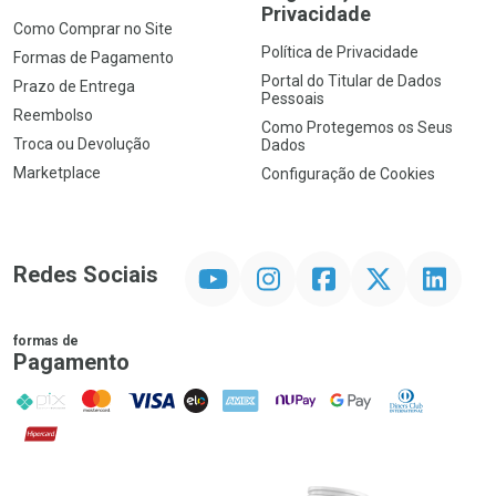
Privacidade
Como Comprar no Site
Política de Privacidade
Formas de Pagamento
Portal do Titular de Dados
Prazo de Entrega
Pessoais
Reembolso
Como Protegemos os Seus
Troca ou Devolução
Dados
Marketplace
Configuração de Cookies
YouTube
Instagram
Facebook
Twitter
Linkedin
Redes Sociais
formas de
Pagamento
PIX
MasterCard
VISA
ELO
AMEX
NuPay
Google Pay
Diners Club
Hipercard