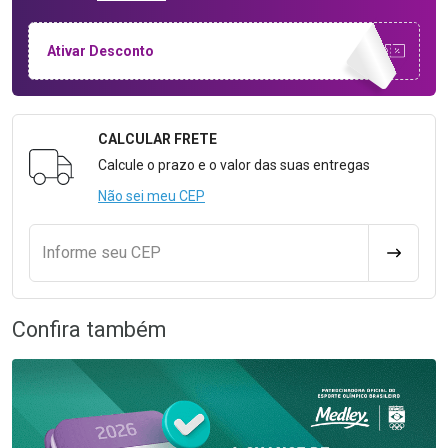
Ativar Desconto
CALCULAR FRETE
Formulário para Calcular o Frete
Calcule o prazo e o valor das suas entregas
Não sei meu CEP
Informe seu CEP
CALCULA
Confira também