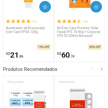
COMPRAR
COMPRAR
(12)
(34)
Acelerador de Bronzeado
Kit Ever Care Protetor Solar
Ever Care FPS6 120g
Facial FPS 70 40g + Corporal
FPS 50 200ml Aerossol
19% OFF
35% OFF
21
60
R$
R$
,86
,74
FECHAR
F
FECHAR
F
Produtos Recomendados
Imagem A
Pró
Laboratório
Laboratório
Por Menos
Por Menos
Patrocinado
Patrocinado