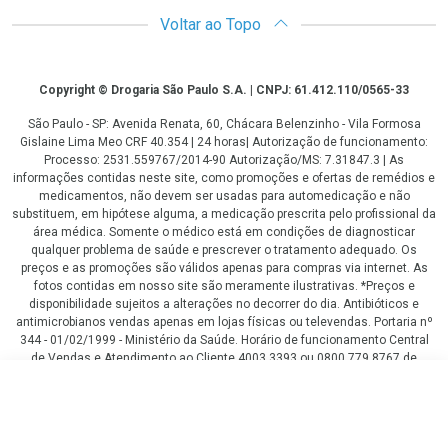
Voltar ao Topo
Copyright
Copyright © Drogaria São Paulo S.A. | CNPJ: 61.412.110/0565-33
São Paulo - SP: Avenida Renata, 60, Chácara Belenzinho - Vila Formosa
Gislaine Lima Meo CRF 40.354 | 24 horas| Autorização de funcionamento:
Processo: 2531.559767/2014-90 Autorização/MS: 7.31847.3 | As
informações contidas neste site, como promoções e ofertas de remédios e
medicamentos, não devem ser usadas para automedicação e não
substituem, em hipótese alguma, a medicação prescrita pelo profissional da
área médica. Somente o médico está em condições de diagnosticar
qualquer problema de saúde e prescrever o tratamento adequado. Os
preços e as promoções são válidos apenas para compras via internet. As
fotos contidas em nosso site são meramente ilustrativas. *Preços e
disponibilidade sujeitos a alterações no decorrer do dia. Antibióticos e
antimicrobianos vendas apenas em lojas físicas ou televendas. Portaria nº
344 - 01/02/1999 - Ministério da Saúde. Horário de funcionamento Central
de Vendas e Atendimento ao Cliente 4003 3393 ou 0800 779 8767 de
domingo a domingo das 08h00 às 20h00.
R$ 304,13
LGPD Aceite os Cookies
COMPRAR
ou
3
x
de
R$ 154,40