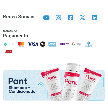
YouTube
Instagram
Facebook
Twitter
Linkedin
Redes Sociais
formas de
Pagamento
PIX
MasterCard
VISA
ELO
AMEX
NuPay
Google Pay
Diners Club
Hipercard
Promoção em Destaque