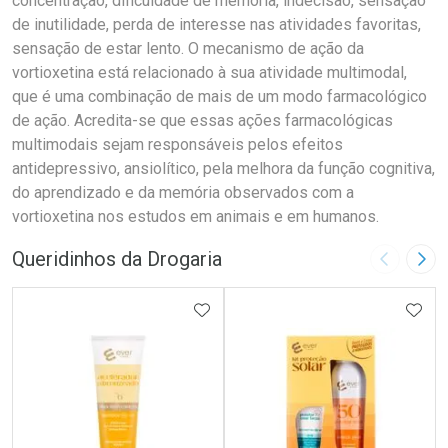
concentração, dificuldade de memória, indecisão, sensação
de inutilidade, perda de interesse nas atividades favoritas,
sensação de estar lento. O mecanismo de ação da
vortioxetina está relacionado à sua atividade multimodal,
que é uma combinação de mais de um modo farmacológico
de ação. Acredita-se que essas ações farmacológicas
multimodais sejam responsáveis pelos efeitos
antidepressivo, ansiolítico, pela melhora da função cognitiva,
do aprendizado e da memória observados com a
vortioxetina nos estudos em animais e em humanos.
Queridinhos da Drogaria
Imagem A
Pró
ADICIONAR AOS FAVORITOS
ADIC