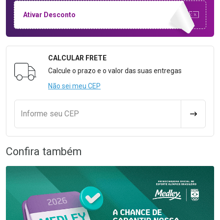
Ativar Desconto
CALCULAR FRETE
Formulário para Calcular o Frete
Calcule o prazo e o valor das suas entregas
Não sei meu CEP
Informe seu CEP
CALCULA
Confira também