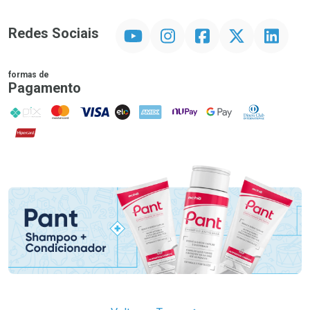
YouTube
Instagram
Facebook
Twitter
Linkedin
Redes Sociais
formas de
Pagamento
PIX
MasterCard
VISA
ELO
AMEX
NuPay
Google Pay
Diners Club
Hipercard
Promoção em Destaque