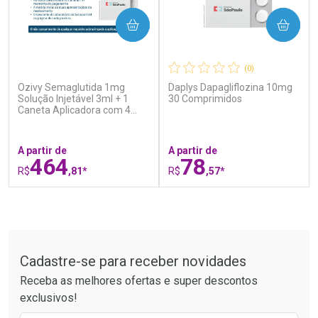
COMPRAR
COMPRAR
(0)
(0)
Ozivy Semaglutida 1mg
Daplys Dapagliflozina 10mg
Ativar Desconto
Ativar Desconto
Solução Injetável 3ml + 1
30 Comprimidos
Caneta Aplicadora com 4
Comprar sem Desconto
Comprar sem Desconto
Agulhas
Por R$ 25,27/cada
Por R$ 37,25/cada
Comprar sem Desconto
Comprar sem Desconto
Por R$ 25,27/cada
Por R$ 37,25/cada
A partir de
A partir de
464
78
R$
,81*
R$
,57*
FECHAR
F
FECHAR
F
Tudo sobre a Drogaria São Paulo
Laboratório
Laboratório
Por Menos
Por Menos
Cadastre-se para receber novidades
Receba as melhores ofertas e super descontos
exclusivos!