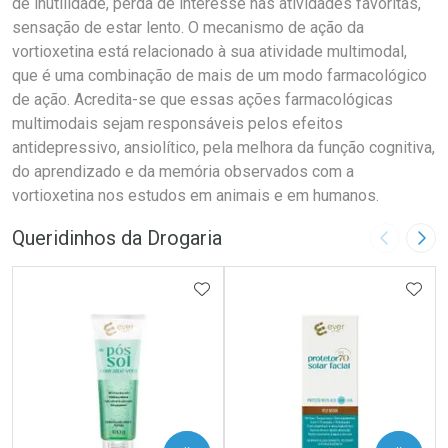
de inutilidade, perda de interesse nas atividades favoritas,
sensação de estar lento. O mecanismo de ação da
vortioxetina está relacionado à sua atividade multimodal,
que é uma combinação de mais de um modo farmacológico
de ação. Acredita-se que essas ações farmacológicas
multimodais sejam responsáveis pelos efeitos
antidepressivo, ansiolítico, pela melhora da função cognitiva,
do aprendizado e da memória observados com a
vortioxetina nos estudos em animais e em humanos.
Queridinhos da Drogaria
Imagem A
Pró
ADICIONAR AOS FAVORITOS
ADIC