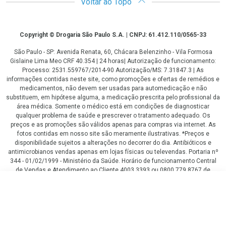
Voltar ao Topo
Copyright
Copyright © Drogaria São Paulo S.A. | CNPJ: 61.412.110/0565-33
São Paulo - SP: Avenida Renata, 60, Chácara Belenzinho - Vila Formosa
Gislaine Lima Meo CRF 40.354 | 24 horas| Autorização de funcionamento:
Processo: 2531.559767/2014-90 Autorização/MS: 7.31847.3 | As
informações contidas neste site, como promoções e ofertas de remédios e
medicamentos, não devem ser usadas para automedicação e não
substituem, em hipótese alguma, a medicação prescrita pelo profissional da
área médica. Somente o médico está em condições de diagnosticar
qualquer problema de saúde e prescrever o tratamento adequado. Os
preços e as promoções são válidos apenas para compras via internet. As
fotos contidas em nosso site são meramente ilustrativas. *Preços e
disponibilidade sujeitos a alterações no decorrer do dia. Antibióticos e
antimicrobianos vendas apenas em lojas físicas ou televendas. Portaria nº
344 - 01/02/1999 - Ministério da Saúde. Horário de funcionamento Central
de Vendas e Atendimento ao Cliente 4003 3393 ou 0800 779 8767 de
domingo a domingo das 08h00 às 20h00.
R$ 99,40
LGPD Aceite os Cookies
COMPRAR
ou
2
x
de
R$ 75,70