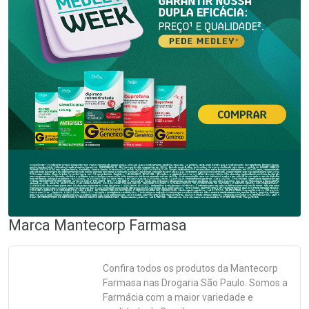
Marca
Mantecorp Farmasa
Confira todos os produtos da
Mantecorp
Farmasa
nas Drogaria São Paulo. Somos a
Farmácia com a maior variedade e