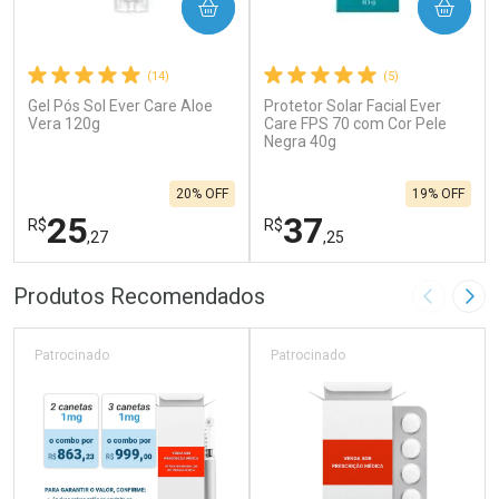
COMPRAR
COMPRAR
(14)
(5)
Gel Pós Sol Ever Care Aloe
Protetor Solar Facial Ever
Vera 120g
Care FPS 70 com Cor Pele
Negra 40g
20% OFF
19% OFF
25
37
R$
R$
,27
,25
FECHAR
F
FECHAR
F
Produtos Recomendados
Imagem A
Pró
Laboratório
Laboratório
Por Menos
Por Menos
Patrocinado
Patrocinado