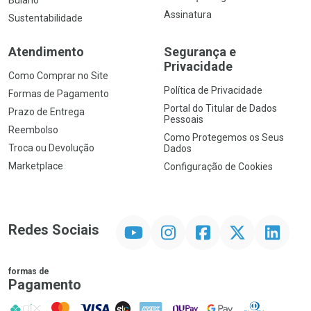
Bulário
Assinatura
Sustentabilidade
Atendimento
Segurança e
Privacidade
Como Comprar no Site
Política de Privacidade
Formas de Pagamento
Portal do Titular de Dados
Prazo de Entrega
Pessoais
Reembolso
Como Protegemos os Seus
Troca ou Devolução
Dados
Marketplace
Configuração de Cookies
YouTube
Instagram
Facebook
Twitter
Linkedin
Redes Sociais
formas de
Pagamento
PIX
MasterCard
VISA
ELO
AMEX
NuPay
Google Pay
Diners Club