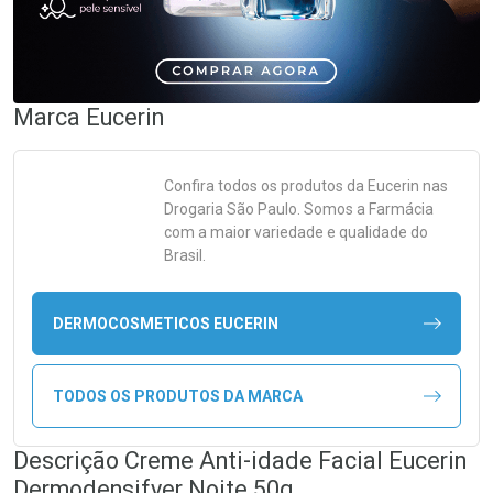
Marca
Eucerin
Confira todos os produtos da
Eucerin
nas
Drogaria São Paulo. Somos a Farmácia
com a maior variedade e qualidade do
Brasil.
DERMOCOSMETICOS EUCERIN
TODOS OS PRODUTOS DA MARCA
Descrição Creme Anti-idade Facial Eucerin
Dermodensifyer Noite 50g