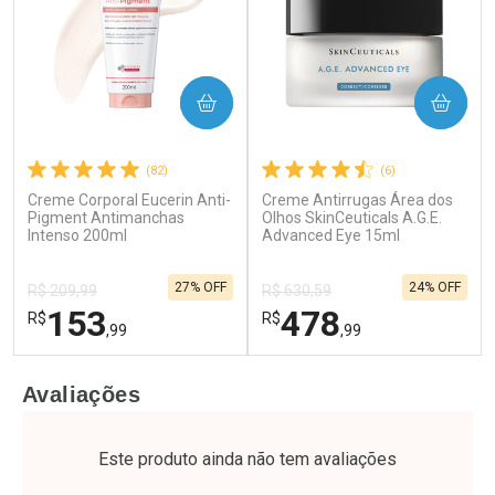
COMPRAR
COMPRAR
(82)
(6)
Creme Corporal Eucerin Anti-
Creme Antirrugas Área dos
Ativar Desconto
Ativar Desconto
Pigment Antimanchas
Olhos SkinCeuticals A.G.E.
Intenso 200ml
Comprar sem Desconto
Advanced Eye 15ml
Comprar sem Desconto
Por R$ 21,86/cada
Por R$ 52,64/cada
Comprar sem Desconto
Comprar sem Desconto
27% OFF
24% OFF
Por R$ 21,86/cada
Por R$ 52,64/cada
R$ 209,99
R$ 630,59
153
478
R$
R$
,99
,99
FECHAR
F
FECHAR
F
Avaliações
Laboratório
Dermaclub
Por Menos
Por Menos
Este produto ainda não tem avaliações