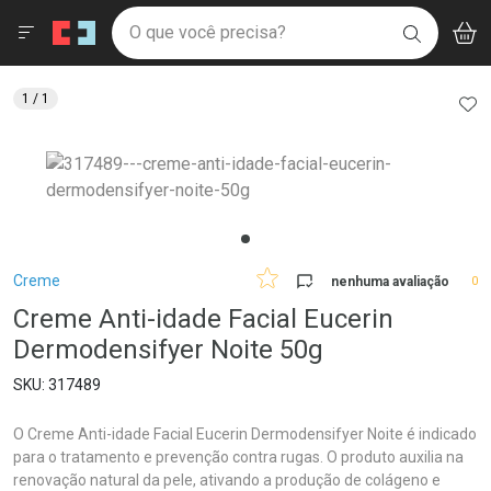
Drogaria São Paulo
Menu
Aces
Ir direto para a home
O que você precisa?
V
i
BUSCAR
Navegue pela página
Ir direto para o conteúdo
Faça a sua busca
Ir direto para a busca
Ir direto para a conta
AD
1
/ 1
Ir direto para a ajuda
Ir direto para a notificações
Ir direto para o carrinho
Ir direto para o menu
Breadcrumb
Creme
nenhuma avaliação
0
Creme Anti-idade Facial Eucerin
Dermodensifyer Noite 50g
317489
O Creme Anti-idade Facial Eucerin Dermodensifyer Noite é indicado
para o tratamento e prevenção contra rugas. O produto auxilia na
renovação natural da pele, ativando a produção de colágeno e