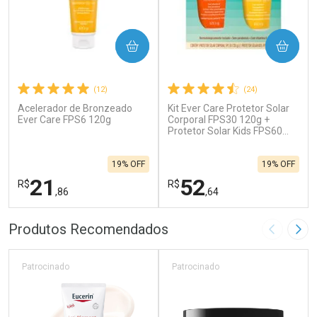
COMPRAR
COMPRAR
(12)
(24)
Acelerador de Bronzeado
Kit Ever Care Protetor Solar
Ever Care FPS6 120g
Corporal FPS30 120g +
Protetor Solar Kids FPS60
120g
19% OFF
19% OFF
21
52
R$
R$
,86
,64
FECHAR
F
FECHAR
F
Produtos Recomendados
Imagem A
Pró
Laboratório
Laboratório
Por Menos
Por Menos
Patrocinado
Patrocinado