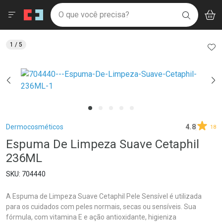
Drogaria São Paulo
Menu
Aces
Ir direto para a home
O que você precisa?
V
i
BUSCAR
Navegue pela página
Ir direto para o conteúdo
Faça a sua busca
Ir direto para a busca
Ir direto para a conta
AD
1
/ 5
Ir direto para a ajuda
Ir direto para a notificações
Ir direto para o carrinho
Ir direto para o menu
Breadcrumb
Dermocosméticos
4.8
18
Espuma De Limpeza Suave Cetaphil
236ML
704440
A Espuma de Limpeza Suave Cetaphil Pele Sensível é utilizada
para os cuidados com peles normais, secas ou sensíveis. Sua
fórmula, com vitamina E e ação antioxidante, higieniza