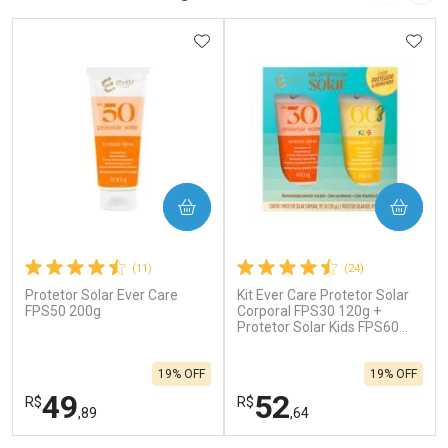
ADICIONAR AOS FAVORITOS
ADIC
COMPRAR
COMPRAR
(11)
(24)
Protetor Solar Ever Care
Kit Ever Care Protetor Solar
FPS50 200g
Corporal FPS30 120g +
Protetor Solar Kids FPS60
120g
19% OFF
19% OFF
49
52
R$
R$
,89
,64