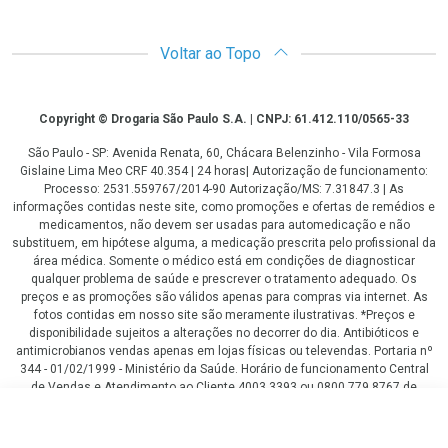
Voltar ao Topo
Copyright
Copyright © Drogaria São Paulo S.A. | CNPJ: 61.412.110/0565-33
São Paulo - SP: Avenida Renata, 60, Chácara Belenzinho - Vila Formosa
Gislaine Lima Meo CRF 40.354 | 24 horas| Autorização de funcionamento:
Processo: 2531.559767/2014-90 Autorização/MS: 7.31847.3 | As
informações contidas neste site, como promoções e ofertas de remédios e
medicamentos, não devem ser usadas para automedicação e não
substituem, em hipótese alguma, a medicação prescrita pelo profissional da
área médica. Somente o médico está em condições de diagnosticar
qualquer problema de saúde e prescrever o tratamento adequado. Os
preços e as promoções são válidos apenas para compras via internet. As
fotos contidas em nosso site são meramente ilustrativas. *Preços e
disponibilidade sujeitos a alterações no decorrer do dia. Antibióticos e
antimicrobianos vendas apenas em lojas físicas ou televendas. Portaria nº
344 - 01/02/1999 - Ministério da Saúde. Horário de funcionamento Central
de Vendas e Atendimento ao Cliente 4003 3393 ou 0800 779 8767 de
domingo a domingo das 08h00 às 20h00.
R$ 85,99
LGPD Aceite os Cookies
COMPRAR