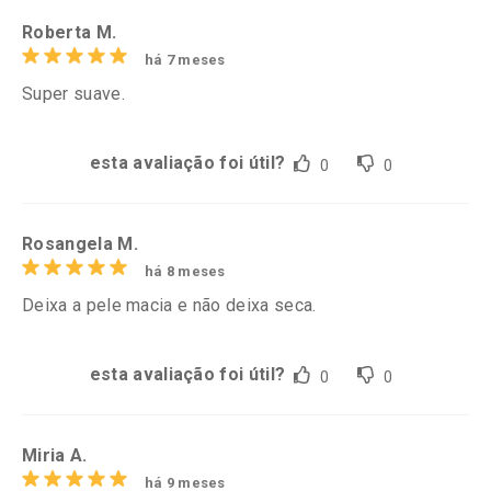
Roberta M.
há 7 meses
Super suave.
esta avaliação foi útil?
0
0
Rosangela M.
há 8 meses
Deixa a pele macia e não deixa seca.
esta avaliação foi útil?
0
0
Miria A.
há 9 meses