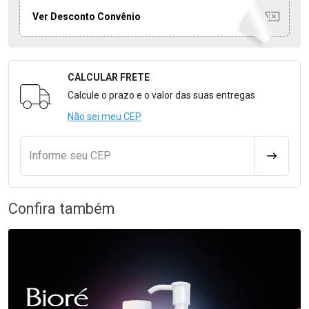
Ver Desconto Convênio
CALCULAR FRETE
Formulário para Calcular o Frete
Calcule o prazo e o valor das suas entregas
Não sei meu CEP
Informe seu CEP
CALCULA
Confira também