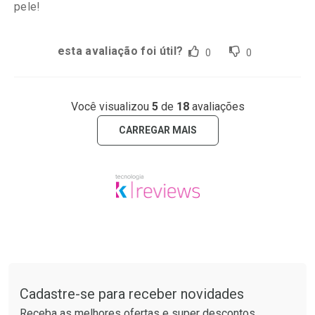
pele!
esta avaliação foi útil?
0
0
Você visualizou
5
de
18
avaliações
CARREGAR MAIS
Tudo sobre a Drogaria São Paulo
Cadastre-se para receber novidades
Receba as melhores ofertas e super descontos