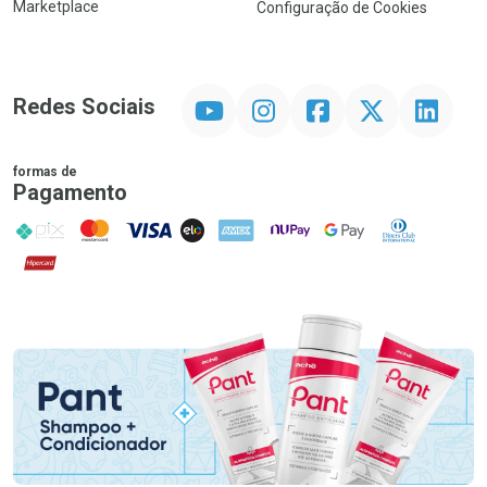
Marketplace
Configuração de Cookies
YouTube
Instagram
Facebook
Twitter
Linkedin
Redes Sociais
formas de
Pagamento
PIX
MasterCard
VISA
ELO
AMEX
NuPay
Google Pay
Diners Club
Hipercard
Promoção em Destaque