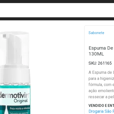
busca
isa?
Bread
Sabonete
Espuma De L
130ML
261165
A Espuma de L
para a higien
fórmula, com e
ação emolient
ressecar a pe
Drogaria São 