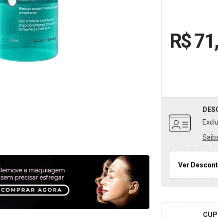
R$ 71
DES
Excl
Saib
Ver Descont
CUP