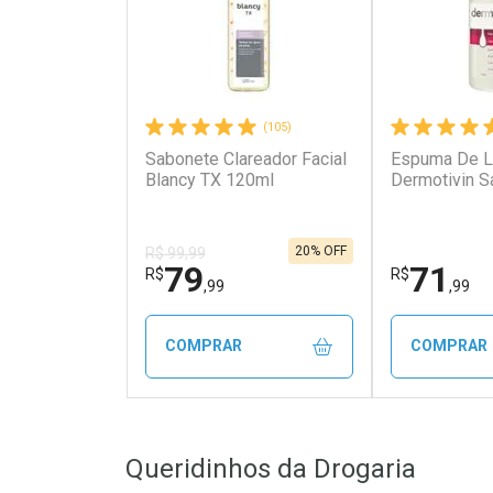
(105)
Sabonete Clareador Facial
Espuma De 
Blancy TX 120ml
Dermotivin S
20% OFF
R$ 99,99
79
71
R$
R$
,99
,99
COMPRAR
COMPRAR
FECHAR
FECHAR
Queridinhos da Drogaria
Laboratório
Laborató
Por Menos
Por Men