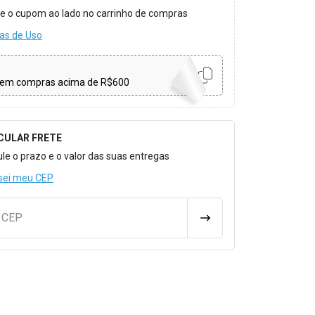
ize o cupom ao lado no carrinho de compras
as de Uso
em compras acima de R$600
CULAR FRETE
o para Calcular o Frete
ule o prazo e o valor das suas entregas
sei meu CEP
u CEP
CALCULAR FRETE