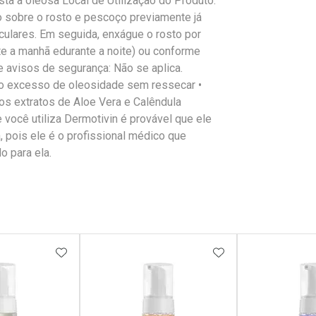
sta a oleosa Local de Utilização do Produto:
o sobre o rosto e pescoço previamente já
ulares. Em seguida, enxágue o rosto por
te a manhã edurante a noite) ou conforme
 avisos de segurança: Não se aplica.
na o excesso de oleosidade sem ressecar •
os extratos de Aloe Vera e Calêndula
e você utiliza Dermotivin é provável que ele
 pois ele é o profissional médico que
o para ela.
FAVORITOS
ADICIONAR AOS FAVORITOS
ADICIONAR AOS 