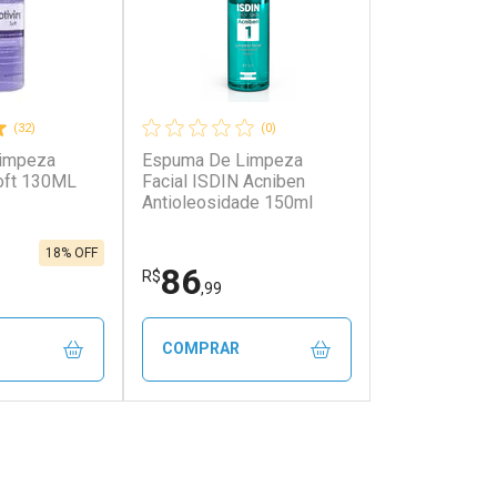
(32)
(0)
impeza
Espuma De Limpeza
oft 130ML
Facial ISDIN Acniben
Antioleosidade 150ml
18% OFF
86
R$
,99
COMPRAR
FECHAR
FECHAR
FECHAR
FECHAR
rio
Laboratório
os
Por Menos