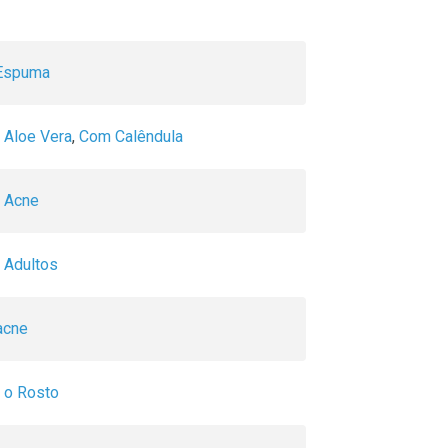
Espuma
Aloe Vera
,
Com Calêndula
 Acne
 Adultos
acne
 o Rosto