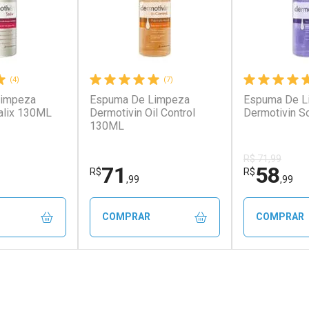
(4)
(7)
Limpeza
Espuma De Limpeza
Espuma De L
alix 130ML
Dermotivin Oil Control
Dermotivin S
130ML
R$ 71,99
71
58
R$
R$
,99
,99
COMPRAR
COMPRAR
FECHAR
FECHAR
FECHAR
FECHAR
rio
Laboratório
Laborató
os
Por Menos
Por Men