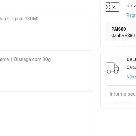
Util
Regr
in Original 130ML
PAIS80
Ganhe R$80 
arma 1 Bisnaga com 30g
CAL
Formulári
Calc
Não 
Informe se