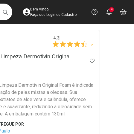
Acesse sua Conta
Precisa de 
Notific
Aces
Bem Vindo,
4
Você po
notifica
Vo
it
BUSCAR
Ver Recursos 
Faça seu Login ou Cadastro
crumb
4.3
Atendimento ao 
12
Central de Ajud
impeza Dermotivin Original
ADICIONAR AOS 
Televendas
4003-3393
impeza Dermotivin Original Foam é indicada
ização de peles mistas a oleosas. Sua
xtratos de aloe vera e calêndula, oferece
e e suavizante, reduzindo a oleosidade sem
le. A embalagem contém 130ml.
Paulo