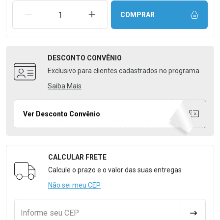
REMOVER UMA UNIDADE
AUMENTAR UMA UNIDADE
COMPRAR
DESCONTO
CONVÊNIO
Exclusivo para clientes cadastrados no programa
Saiba Mais
Ver Desconto Convênio
CALCULAR FRETE
Formulário para Calcular o Frete
Calcule o prazo e o valor das suas entregas
Não sei meu CEP
Informe seu CEP
CALCULA