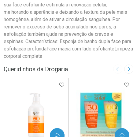
sua face esfoliante estimula a renovação celular,
melhorando a aparência e deixando a textura da pele mais
homogênea, além de ativar a circulação sanguínea. Por
remover o excesso de sebo acumulado nos poros, a
esfoliação também ajuda na prevenção de cravos e
espinhas. Características: Esponja de banho dupla face para
esfoliação profundaFace macia com lado esfolianteLimpeza
corporal completa
Queridinhos da Drogaria
Imagem A
Pró
ADICIONAR AOS FAVORITOS
ADIC
COMPRAR
COMPRAR