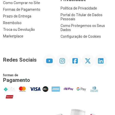
Como Comprar no Site
Política de Privacidade
Formas de Pagamento
Portal do Titular de Dados
Prazo de Entrega
Pessoais
Reembolso
Como Protegemos os Seus
Troca ou Devolução
Dados
Marketplace
Configuração de Cookies
YouTube
Instagram
Facebook
Twitter
Linkedin
Redes Sociais
formas de
Pagamento
PIX
MasterCard
VISA
ELO
AMEX
NuPay
Google Pay
Diners Club
Hipercard
Promoção em Destaque