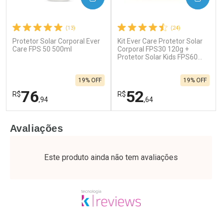
(13)
(24)
Protetor Solar Corporal Ever
Kit Ever Care Protetor Solar
Care FPS 50 500ml
Corporal FPS30 120g +
Protetor Solar Kids FPS60
120g
19% OFF
19% OFF
76
52
R$
R$
,94
,64
FECHAR
F
FECHAR
F
Avaliações
Laboratório
Laboratório
Por Menos
Por Menos
Este produto ainda não tem avaliações