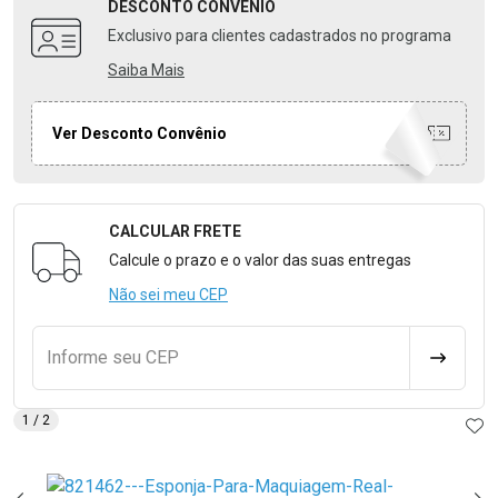
DESCONTO
CONVÊNIO
Exclusivo para clientes cadastrados no programa
Saiba Mais
Ver Desconto Convênio
CALCULAR FRETE
Formulário para Calcular o Frete
Calcule o prazo e o valor das suas entregas
Não sei meu CEP
Informe seu CEP
CALCULA
AD
1
/ 2