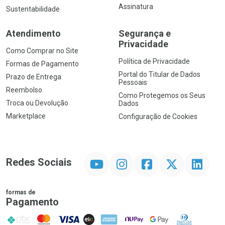
Assinatura
Sustentabilidade
Atendimento
Segurança e
Privacidade
Como Comprar no Site
Política de Privacidade
Formas de Pagamento
Portal do Titular de Dados
Prazo de Entrega
Pessoais
Reembolso
Como Protegemos os Seus
Troca ou Devolução
Dados
Marketplace
Configuração de Cookies
YouTube
Instagram
Facebook
Twitter
Linkedin
Redes Sociais
formas de
Pagamento
PIX
MasterCard
VISA
ELO
AMEX
NuPay
Google Pay
Diners Club