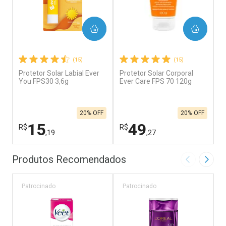
COMPRAR
COMPRAR
(15)
(15)
Protetor Solar Labial Ever
Protetor Solar Corporal
K
You FPS30 3,6g
Ever Care FPS 70 120g
F
C
20% OFF
20% OFF
15
49
R$
R$
R
,19
,27
FECHAR
F
FECHAR
F
Produtos Recomendados
Imagem Ant
Próxi
Laboratório
Laboratório
L
Por Menos
Por Menos
Patrocinado
Patrocinado