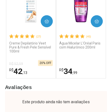
COMPRAR
COMPRAR
(27)
(45)
Creme Depilatório Veet
Água Micelar L'Oréal Paris
Á
Ativar Desconto
Ativar Desconto
Pure & Fresh Pele Sensível
com Hialurônico 200ml
E
100ml
Comprar sem Desconto
Comprar sem Desconto
L
Por R$ 15,19/cada
Por R$ 49,27/cada
Comprar sem Desconto
Comprar sem Desconto
20% OFF
Por R$ 15,19/cada
Por R$ 49,27/cada
R$ 52,59
42
34
R$
R$
R
,13
,99
FECHAR
F
FECHAR
F
Avaliações
Laboratório
Laboratório
L
Por Menos
Por Menos
Este produto ainda não tem avaliações