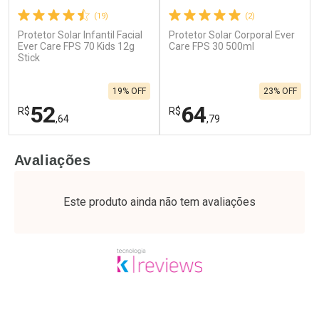
(19)
(2)
Protetor Solar Infantil Facial
Protetor Solar Corporal Ever
Ever Care FPS 70 Kids 12g
Care FPS 30 500ml
Stick
19% OFF
23% OFF
52
64
R$
R$
,64
,79
FECHAR
F
FECHAR
F
Avaliações
Laboratório
Laboratório
Por Menos
Por Menos
Este produto ainda não tem avaliações