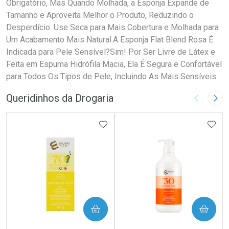
Obrigatório, Mas Quando Molhada, a Esponja Expande de
Tamanho e Aproveita Melhor o Produto, Reduzindo o
Desperdício. Use Seca para Mais Cobertura e Molhada para
Um Acabamento Mais Natural.A Esponja Flat Blend Rosa É
Indicada para Pele Sensível?Sim! Por Ser Livre de Látex e
Feita em Espuma Hidrófila Macia, Ela É Segura e Confortável
para Todos Os Tipos de Pele, Incluindo As Mais Sensíveis.
Queridinhos da Drogaria
Imagem A
Pró
ADICIONAR AOS FAVORITOS
ADIC
COMPRAR
COMPRAR