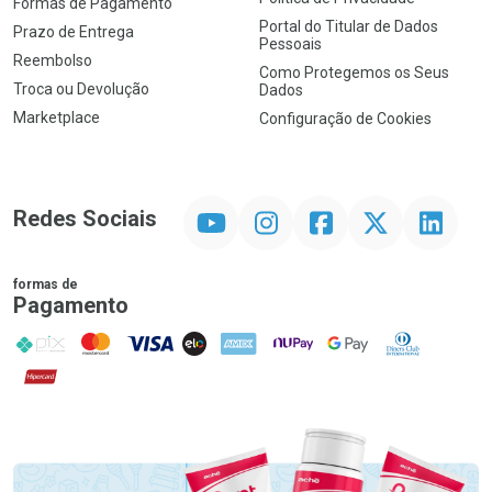
Formas de Pagamento
Portal do Titular de Dados
Prazo de Entrega
Pessoais
Reembolso
Como Protegemos os Seus
Troca ou Devolução
Dados
Marketplace
Configuração de Cookies
YouTube
Instagram
Facebook
Twitter
Linkedin
Redes Sociais
formas de
Pagamento
PIX
MasterCard
VISA
ELO
AMEX
NuPay
Google Pay
Diners Club
Hipercard
Promoção em Destaque