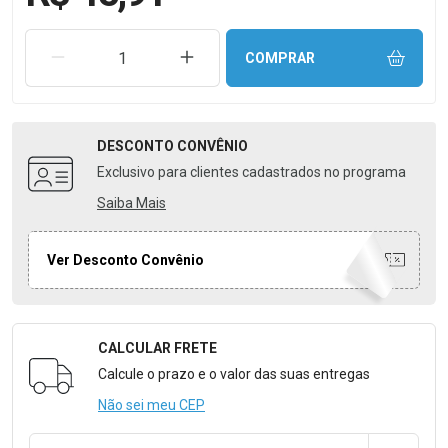
REMOVER UMA UNIDADE
AUMENTAR UMA UNIDADE
COMPRAR
DESCONTO
CONVÊNIO
Exclusivo para clientes cadastrados no programa
Saiba Mais
Ver Desconto Convênio
CALCULAR FRETE
Formulário para Calcular o Frete
Calcule o prazo e o valor das suas entregas
Não sei meu CEP