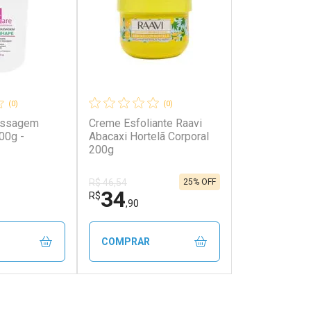
(0)
(0)
assagem
Creme Esfoliante Raavi
00g -
Abacaxi Hortelã Corporal
200g
25% OFF
R$ 46,54
34
R$
,90
COMPRAR
FECHAR
FECHAR
FECHAR
FECHAR