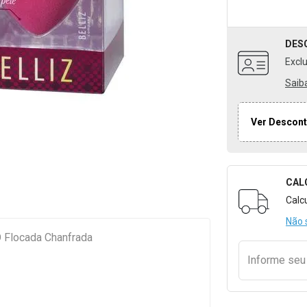
DES
Excl
Saib
Ver Descont
CAL
Formulári
Calc
Não 
 Flocada Chanfrada
Informe se