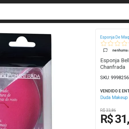
busca
isa?
Bread
Esponja De Ma
nenhuma a
Esponja Bel
Chanfrada
9998256
Duda Makeup
R$ 33,86
R$ 31