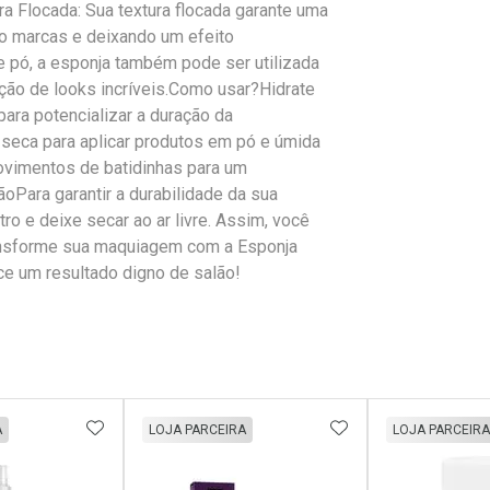
a Flocada: Sua textura flocada garante uma
o marcas e deixando um efeito
o e pó, a esponja também pode ser utilizada
iação de looks incríveis.Como usar?Hidrate
ara potencializar a duração da
 seca para aplicar produtos em pó e úmida
ovimentos de batidinhas para um
Para garantir a durabilidade da sua
o e deixe secar ao ar livre. Assim, você
ransforme sua maquiagem com a Esponja
ce um resultado digno de salão!
FAVORITOS
ADICIONAR AOS FAVORITOS
ADICIONAR AOS 
A
LOJA PARCEIRA
LOJA PARCEIRA