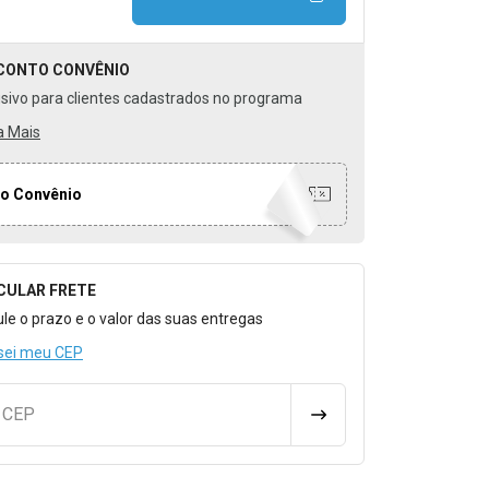
CONTO
CONVÊNIO
usivo para clientes cadastrados no programa
a Mais
o Convênio
CULAR FRETE
o para Calcular o Frete
ule o prazo e o valor das suas entregas
sei meu CEP
u CEP
CALCULAR FRETE