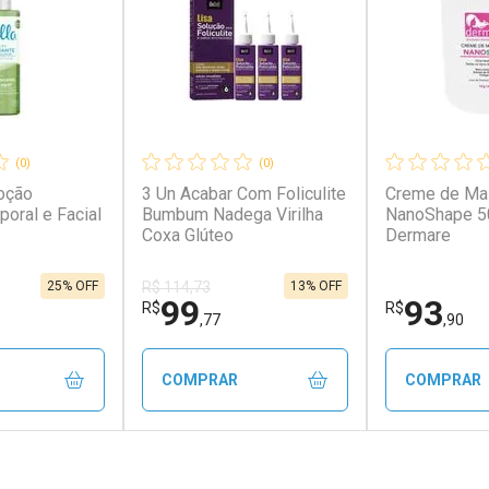
(0)
(0)
Loção
3 Un Acabar Com Foliculite
Creme de M
oral e Facial
Bumbum Nadega Virilha
NanoShape 5
Coxa Glúteo
Dermare
25% OFF
13% OFF
R$ 114,73
99
93
R$
R$
,77
,90
COMPRAR
COMPRAR
FECHAR
FECHAR
FECHAR
FECHAR