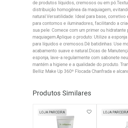
de produtos líquidos, cremosos ou em pó.Textur
distribuição homogênea da maquiagem, evitand
natural.Versatilidade: Ideal para base, corretiv
para contornos e iluminadores, facilitando a cr
sua pele: Comece com um primer ou hidratante p
maquiagem.Aplique o produto: Utilize a esponja
para líquidos e cremosos.Dê batidinhas: Use m
acabamento suave e natural.Dicas de Manutenção
esponja, lave-a regularmente com sabonete neutr
mantém a higiene e a qualidade do produto. T
Belliz Make Up 360º Flocada Chanfrada e alcan
Produtos Similares
ADICIONAR AOS 
LOJA PARCEIRA
LOJA PARCEIR