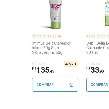
(0)
Intimus Bela Clareador
Depil Bella 
íntimo 60g Sem
Calmante Corp
Sabor/Aroma 60g
200 ml
Branca/Transparente
20% OFF
R$ 168,48
R$ 45,20
135
33
R$
R$
,45
,90
COMPRAR
COMPRAR
FECHAR
FECHAR