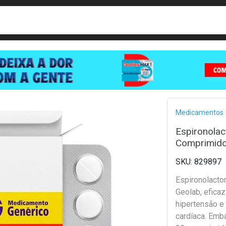
busca
isa?
Bread
Medicamentos
Espironola
Comprimid
829897
Espironolact
Geolab, eficaz
hipertensão e 
cardíaca. Em