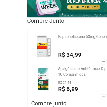
Compre Junto
Espironolactona 50mg Genér
R$ 34,99
Analgésico e Antitérmico Di
10 Comprimidos
R$ 21,44
R$ 6,99
Compre junto