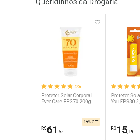
Queridinhos da Drogaria
ADICIONAR AOS 
(20)
Protetor Solar Corporal
Protetor Sola
Ever Care FPS70 200g
You FPS30 3
19% OFF
61
15
R$
R$
,55
,19