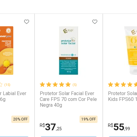
FAVORITOS
ADICIONAR AOS FAVORITOS
ADICIONAR AOS 
(15)
(5)
r Labial Ever
Protetor Solar Facial Ever
Protetor Sola
,6g
Care FPS 70 com Cor Pele
Kids FPS60 
Negra 40g
20% OFF
19% OFF
37
55
R$
R$
,25
,99