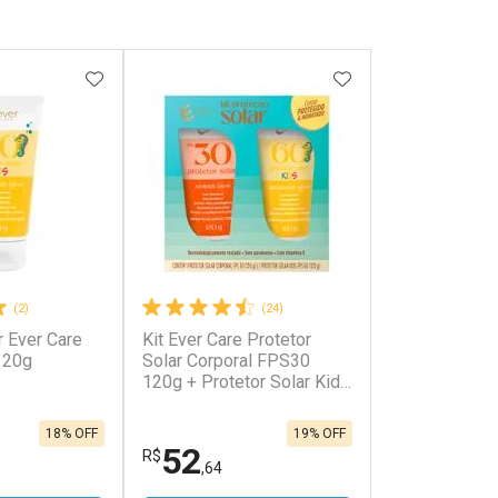
FAVORITOS
ADICIONAR AOS FAVORITOS
ADICIONAR AOS 
(2)
(24)
r Ever Care
Kit Ever Care Protetor
120g
Solar Corporal FPS30
120g + Protetor Solar Kids
FPS60 120g
18% OFF
19% OFF
52
R$
,64