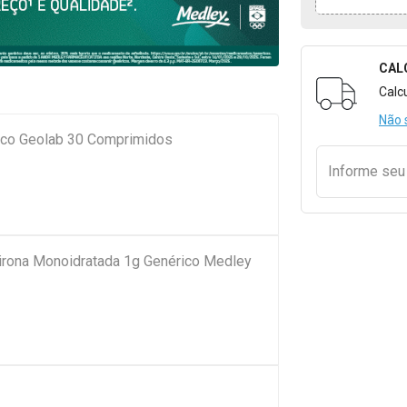
CAL
Formulári
Calc
Não 
ico Geolab 30 Comprimidos
Informe se
pirona Monoidratada 1g Genérico Medley