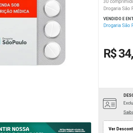
30 comprimid
Drogaria São 
Drogaria São 
R$ 34
DES
Excl
Saib
Ver Descont