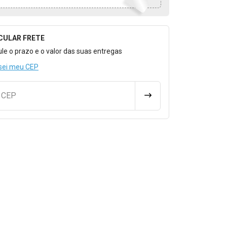
CULAR FRETE
o para Calcular o Frete
ule o prazo e o valor das suas entregas
sei meu CEP
u CEP
CALCULAR FRETE