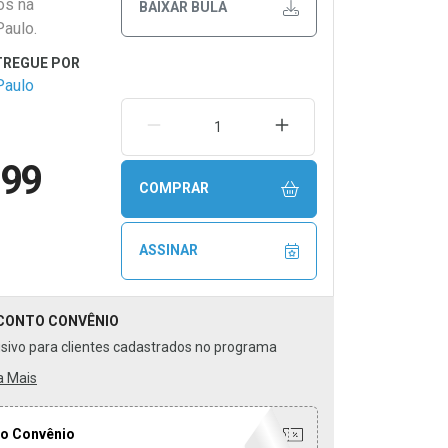
os na
BAIXAR BULA
Paulo.
Paulo
REMOVER UMA UNIDADE
AUMENTAR UMA UNIDA
,99
COMPRAR
ASSINAR
CONTO
CONVÊNIO
usivo para clientes cadastrados no programa
a Mais
o Convênio