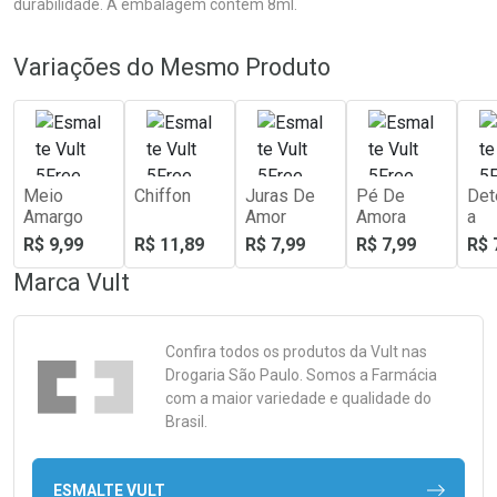
durabilidade. A embalagem contém 8ml.
Variações do Mesmo Produto
Meio
Chiffon
Juras De
Pé De
Det
Amargo
Amor
Amora
a
R$ 9,99
R$ 11,89
R$ 7,99
R$ 7,99
R$ 
Marca
Vult
Confira todos os produtos da
Vult
nas
Drogaria São Paulo. Somos a Farmácia
com a maior variedade e qualidade do
Brasil.
ESMALTE VULT