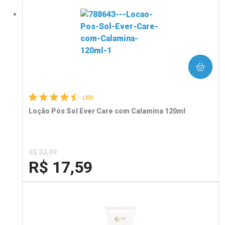
COMPRAR
(23)
Loção Pós Sol Ever Care com Calamina 120ml
R$ 22,99
R$ 17,59
FECHA
FECHA
Laboratório
Por Menos