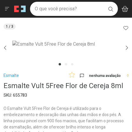
Drogaria São Paulo
Menu
Aces
Ir direto para a home
O que você precisa?
V
i
BUSCAR
Navegue pela página
Ir direto para o conteúdo
Faça a sua busca
Ir direto para a busca
Ir direto para a conta
AD
1
/ 3
Ir direto para a ajuda
Ir direto para a notificações
Ir direto para o carrinho
Ir direto para o menu
Breadcrumb
Esmalte
nenhuma avaliação
0
Esmalte Vult 5Free Flor de Cereja 8ml
655783
O Esmalte Vult 5Free Flor de Cereja é utilizado para o
embelezamento e decoração das unhas das mãos e dos pés. A
linha possui pincel com 900 fios macios, que facilitam o processo
de esmaltação, além de oferecer brilho intenso e longa