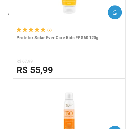
COMPRAR
(2)
Protetor Solar Ever Care Kids FPS60 120g
R$ 67,99
R$ 55,99
FECHA
FECHA
Laboratório
Por Menos