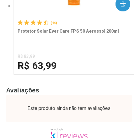
COMPRAR
(14)
Protetor Solar Ever Care FPS 50 Aerossol 200ml
R$ 83,99
R$ 63,99
FECHA
FECHA
Avaliações
Laboratório
Por Menos
Este produto ainda não tem avaliações