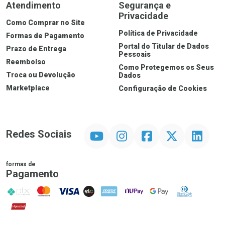
Atendimento
Segurança e
Privacidade
Como Comprar no Site
Política de Privacidade
Formas de Pagamento
Portal do Titular de Dados
Prazo de Entrega
Ver Desconto Convênio
Pessoais
Reembolso
Como Protegemos os Seus
Troca ou Devolução
Dados
Marketplace
Configuração de Cookies
YouTube
Instagram
Facebook
Twitter
Linkedin
Redes Sociais
formas de
Pagamento
PIX
MasterCard
VISA
ELO
AMEX
NuPay
Google Pay
Diners Club
Hipercard