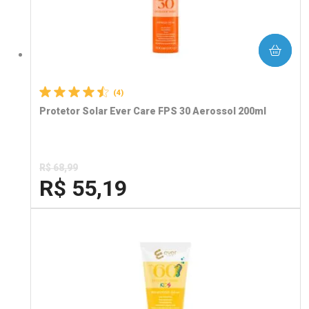
COMPRAR
(4)
Protetor Solar Ever Care FPS 30 Aerossol 200ml
R$ 68,99
R$ 55,19
FECHA
FECHA
Laboratório
Por Menos