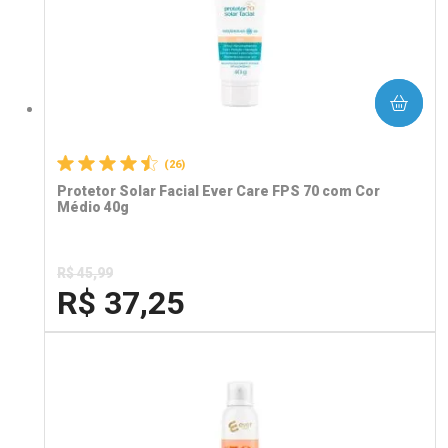
COMPRAR
(26)
Protetor Solar Facial Ever Care FPS 70 com Cor
Médio 40g
R$ 45,99
R$ 37,25
FECHA
FECHA
Laboratório
Por Menos