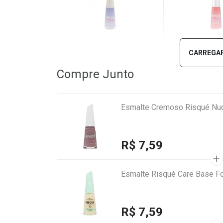
Marshmallow de Alfazema
Pantalona d
CARREGAR
Compre Junto
Esmalte Cremoso Risqué Nud
R$ 7,59
Esmalte Risqué Care Base Fo
R$ 7,59