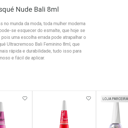
squé Nude Bali 8ml
as no munda da moda, toda mulher moderna
o pode-se esquecer do esmalte, que hoje se
 pois uma escolha errada pode atrapalhar o
qué Ultracremoso Bali Feminino 8ml, que
ais rápida e durabilidade, tudo isso para
moso e fácil de aplicar.
FAVORITOS
ADICIONAR AOS FAVORITOS
ADICIONAR AOS 
LOJA PARCEIRA