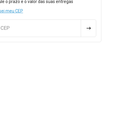
ule o prazo e o valor das suas entregas
sei meu CEP
u CEP
CALCULAR FRETE