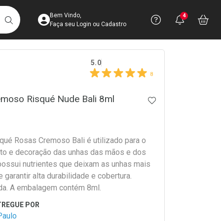
Acesse sua Conta
Precisa de 
Notific
Aces
Bem Vindo,
4
Você po
notifica
Vo
it
BUSCAR
Ver Recursos 
Faça seu Login ou Cadastro
crumb
5.0
Atendimento ao 
8
Central de Ajud
emoso Risqué Nude Bali 8ml
ADICIONAR AOS 
Televendas
4003-3393
qué Rosas Cremoso Bali é utilizado para o
o e decoração das unhas das mãos e dos
possui nutrientes que deixam as unhas mais
e garantir alta durabilidade e cobertura.
da. A embalagem contém 8ml.
Paulo