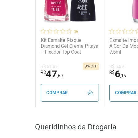
(0)
Kit Esmalte Risque
Esmalte Imp
Diamond Gel Creme Pitaya
A Cor Da Mod
+ Fixador Top Coat
7,5ml
8% OFF
R$ 51,67
R$ 6,59
47
6
R$
R$
,69
,15
COMPRAR
COMPRAR
FECHAR
FECHAR
Queridinhos da Drogaria
Laboratório
Laborató
Por Menos
Por Men