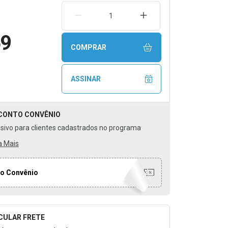
REMOVER UMA UNIDADE
AUMENTAR UMA UNIDA
59
COMPRAR
ASSINAR
CONTO
CONVÊNIO
usivo para clientes cadastrados no programa
a Mais
o Convênio
CULAR FRETE
o para Calcular o Frete