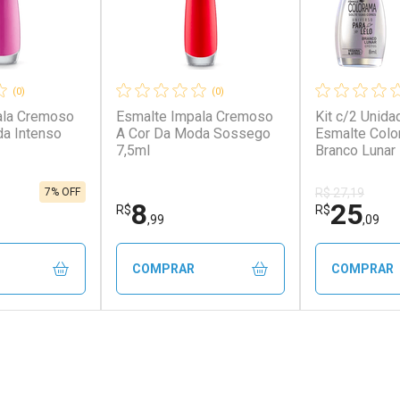
(0)
(0)
ala Cremoso
Esmalte Impala Cremoso
Kit c/2 Unida
a Intenso
A Cor Da Moda Sossego
Esmalte Colo
7,5ml
Branco Lunar
7% OFF
R$ 27,19
8
25
R$
R$
,99
,09
COMPRAR
COMPRAR
FECHAR
FECHAR
FECHAR
FECHAR
rio
Laboratório
Laborató
os
Por Menos
Por Men