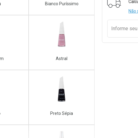
Calc
u
Bianco Puríssimo
Não 
Informe se
im
Astral
o
Preto Sépia