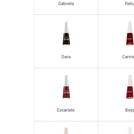
Gabriela
Reb
Dara
Carm
Escarlate
Beij