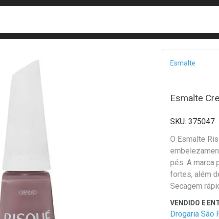
busca
isa?
Bread
Esmalte
Esmalte Cr
375047
O Esmalte Ris
embelezament
pés. A marca 
fortes, além d
Secagem rápi
Drogaria São 