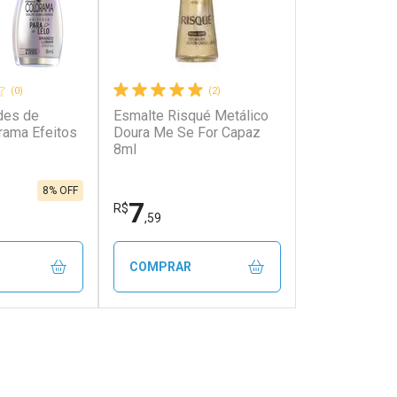
(0)
(2)
des de
Esmalte Risqué Metálico
rama Efeitos
Doura Me Se For Capaz
8ml
8% OFF
7
R$
,59
COMPRAR
FECHAR
FECHAR
FECHAR
FECHAR
rio
Laboratório
os
Por Menos