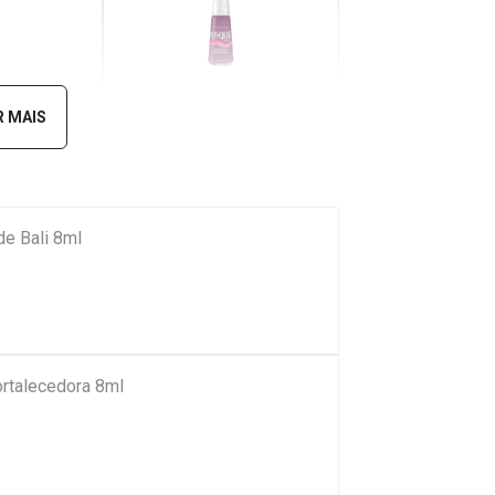
e Chita
Sapatilha Miçanga
 MAIS
e Bali 8ml
rtalecedora 8ml