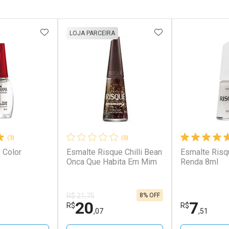
FAVORITOS
ADICIONAR AOS FAVORITOS
ADICIONAR AOS 
LOJA PARCEIRA
(3)
(0)
 Color
Esmalte Risque Chilli Bean
Esmalte Risq
Onca Que Habita Em Mim
Renda 8ml
8% OFF
R$ 21,75
20
7
R$
R$
,07
,51