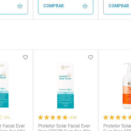
COMPRAR
COMPRAR
FECHAR
FECHAR
FECHAR
FECHAR
rio
Laboratório
Laborató
os
Por Menos
Por Men
FAVORITOS
ADICIONAR AOS FAVORITOS
ADICIONAR AOS 
(21)
(124)
r Facial Ever
Protetor Solar Facial Ever
Protetor Sola
conto
Ativar Desconto
Ativar Desc