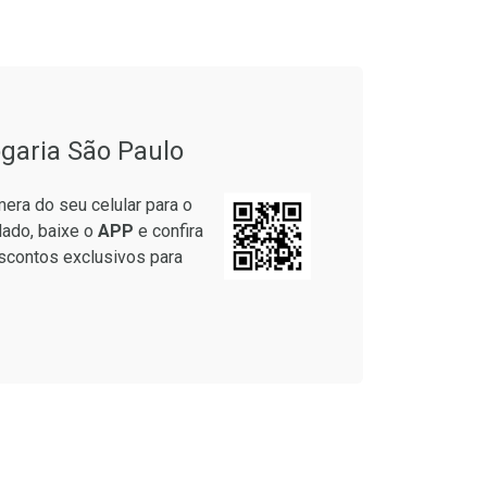
onto
Ativar Desconto
garia São Paulo
em Desconto
Comprar sem Desconto
em Desconto
Comprar sem Desconto
era do seu celular para o
9/cada
Por R$ 20,24/cada
9/cada
Por R$ 20,24/cada
lado, baixe o
APP
e confira
scontos exclusivos para