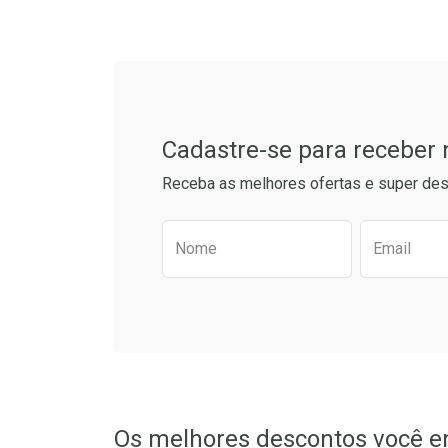
Tudo sobre a Drogaria S
Ativar Desconto
Ativar Des
Cadastre-se para receber
Comprar sem Desconto
Comprar s
Comprar sem Desconto
Comprar s
Receba as melhores ofertas e super des
Por R$ 52,64/cada
Por R$ 28,7
Por R$ 52,64/cada
Por R$ 28,7
Preencha o formulário aba
Nome
Email
Os melhores descontos você e