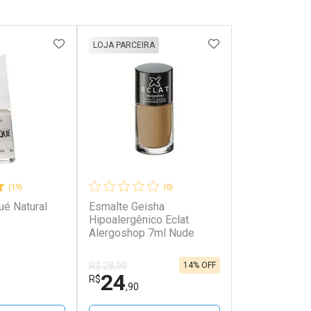
FAVORITOS
ADICIONAR AOS FAVORITOS
ADICIONAR AOS 
LOJA PARCEIRA
(19)
(0)
ué Natural
Esmalte Geisha
Hipoalergênico Eclat
Alergoshop 7ml Nude
14% OFF
R$ 28,90
24
R$
,90