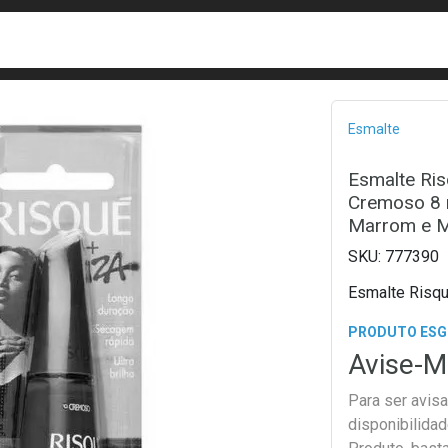
busca
isa?
Bread
Esmalte
Esmalte Ri
Cremoso 8 m
Marrom e 
777390
Esmalte Risq
PRODUTO ES
Avise-M
Para ser avis
disponibilida