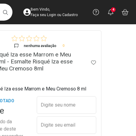
Acesse sua Conta
Precisa de 
Notific
Aces
Bem Vindo,
4
Você po
notifica
Vo
it
BUSCAR
Ver Recursos 
Faça seu Login ou Cadastro
crumb
Atendimento ao 
nenhuma avaliação
0
squé Iza esse Marrom e Meu
Central de Ajud
l - Esmalte Risqué Iza esse
ADICIONAR AOS 
Televendas
Meu Cremoso 8ml
4003-3393
ué Iza esse Marrom e Meu Cremoso 8 ml
Preencher nome e email para s
GOTADO
Digite seu nome
e
ado da
Digite seu email
de deste