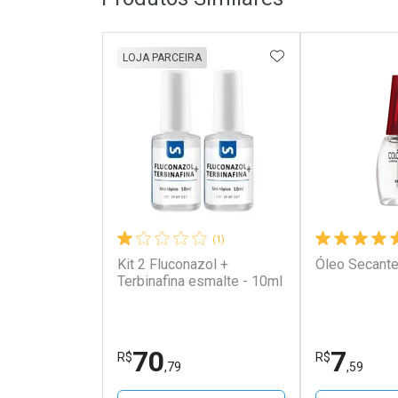
ADICIONAR AOS 
LOJA PARCEIRA
(1)
Kit 2 Fluconazol +
Óleo Secante
Terbinafina esmalte - 10ml
70
7
R$
R$
,79
,59