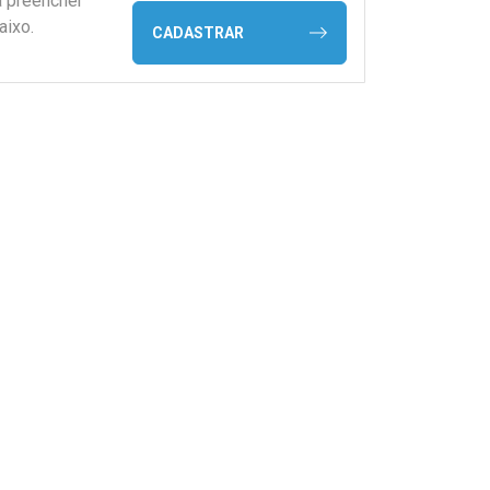
a preencher
aixo.
CADASTRAR