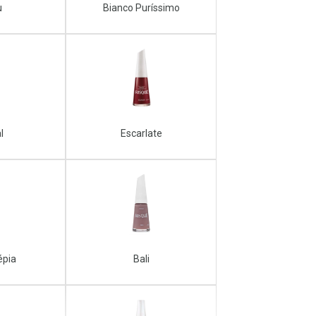
u
Bianco Puríssimo
l
Escarlate
épia
Bali