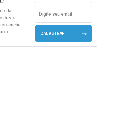
e
ado da
Digite seu email
de deste
a preencher
aixo.
CADASTRAR