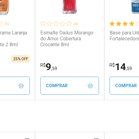
(1)
(0)
rama Laranja
Esmalte Dailus Morango
Base para Un
do Amor Cobertura
Fortalecedor
te 2 8ml
Crocante 8ml
25% OFF
9
14
R$
R$
,59
,59
COMPRAR
COMPRAR
FECHAR
FECHAR
FECHAR
FECHAR
rio
Laboratório
Laborató
os
Por Menos
Por Men