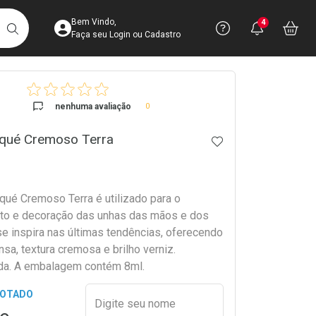
Acesse sua Conta
Precisa de 
Notific
Aces
Bem Vindo,
4
Você po
notifica
Vo
it
BUSCAR
Ver Recursos 
Faça seu Login ou Cadastro
crumb
Atendimento ao 
nenhuma avaliação
0
Central de Ajud
squé Cremoso Terra
ADICIONAR AOS 
Televendas
4003-3393
qué Cremoso Terra é utilizado para o
o e decoração das unhas das mãos e dos
se inspira nas últimas tendências, oferecendo
nsa, textura cremosa e brilho verniz.
da. A embalagem contém 8ml.
Preencher nome e email para s
GOTADO
Digite seu nome