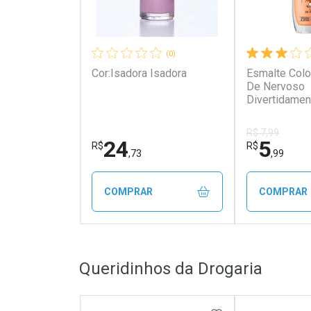
(0)
Cor:Isadora Isadora
Esmalte Colo
De Nervoso
Divertidamen
R$ 7,99
24
5
R$
R$
,73
,99
COMPRAR
COMPRAR
FECHAR
FECHAR
Queridinhos da Drogaria
Laboratório
Laborató
Por Menos
Por Men