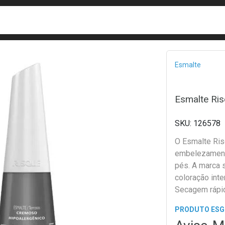
busca
isa?
Bread
Esmalte
Esmalte Ri
126578
O Esmalte Ris
embelezament
pés. A marca 
coloração inte
Secagem rápi
PRODUTO ES