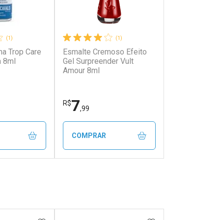
(1)
(1)
ha Trop Care
Esmalte Cremoso Efeito
a 8ml
Gel Surpreender Vult
Amour 8ml
7
R$
,99
COMPRAR
FECHAR
FECHAR
FECHAR
FECHAR
rio
Laboratório
os
Por Menos