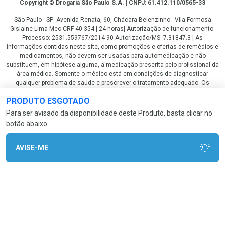
Copyright
Copyright © Drogaria São Paulo S.A. | CNPJ: 61.412.110/0565-33
São Paulo - SP: Avenida Renata, 60, Chácara Belenzinho - Vila Formosa
Gislaine Lima Meo CRF 40.354 | 24 horas| Autorização de funcionamento:
Processo: 2531.559767/2014-90 Autorização/MS: 7.31847.3 | As
informações contidas neste site, como promoções e ofertas de remédios e
medicamentos, não devem ser usadas para automedicação e não
substituem, em hipótese alguma, a medicação prescrita pelo profissional da
área médica. Somente o médico está em condições de diagnosticar
qualquer problema de saúde e prescrever o tratamento adequado. Os
preços e as promoções são válidos apenas para compras via internet. As
PRODUTO ESGOTADO
fotos contidas em nosso site são meramente ilustrativas. *Preços e
disponibilidade sujeitos a alterações no decorrer do dia. Antibióticos e
Para ser avisado da disponibilidade deste Produto, basta clicar no
antimicrobianos vendas apenas em lojas físicas ou televendas. Portaria nº
botão abaixo.
344 - 01/02/1999 - Ministério da Saúde. Horário de funcionamento Central
de Vendas e Atendimento ao Cliente 4003 3393 ou 0800 779 8767 de
domingo a domingo das 08h00 às 20h00.
AVISE-ME
LGPD Aceite os Cookies