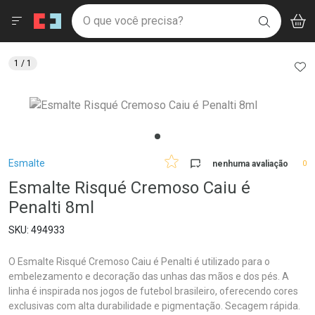
Drogaria São Paulo
Menu
Aces
Ir direto para a home
O que você precisa?
BAIXE
V
i
Baixe nosso APP e aproveite Ofertas Exclusivas!
BUSCAR
O APP
Navegue pela página
Ir direto para o conteúdo
Faça a sua busca
Ir direto para a busca
Ir direto para a conta
AD
1
/ 1
Ir direto para a ajuda
Ir direto para a notificações
Ir direto para o carrinho
Ir direto para o menu
Breadcrumb
Esmalte
nenhuma avaliação
0
Esmalte Risqué Cremoso Caiu é
Penalti 8ml
494933
O Esmalte Risqué Cremoso Caiu é Penalti é utilizado para o
embelezamento e decoração das unhas das mãos e dos pés. A
linha é inspirada nos jogos de futebol brasileiro, oferecendo cores
exclusivas com alta durabilidade e pigmentação. Secagem rápida.