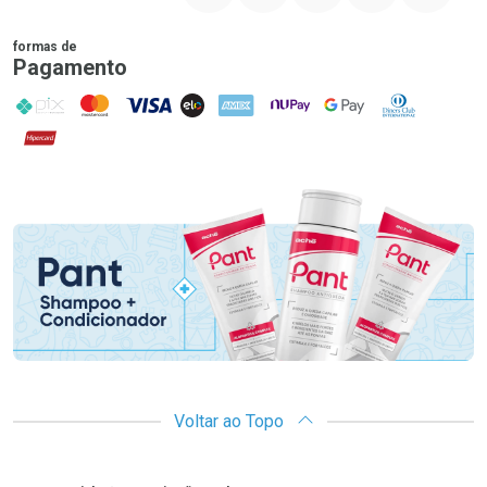
formas de
Pagamento
PIX
MasterCard
VISA
ELO
AMEX
NuPay
Google Pay
Diners Club
Hipercard
Promoção em Destaque
Voltar ao Topo