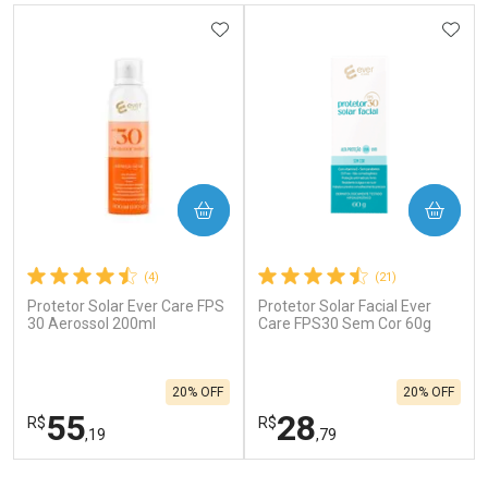
ADICIONAR AOS FAVORITOS
ADIC
COMPRAR
COMPRAR
(4)
(21)
Protetor Solar Ever Care FPS
Protetor Solar Facial Ever
30 Aerossol 200ml
Care FPS30 Sem Cor 60g
20% OFF
20% OFF
55
28
R$
R$
,19
,79
FECHAR
F
FECHAR
F