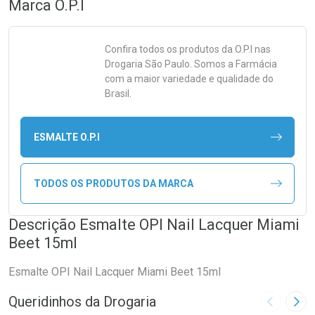
Marca
O.P.I
Confira todos os produtos da
O.P.I
nas
Drogaria São Paulo. Somos a Farmácia
com a maior variedade e qualidade do
Brasil.
ESMALTE O.P.I
TODOS OS PRODUTOS DA MARCA
Descrição Esmalte OPI Nail Lacquer Miami
Beet 15ml
Esmalte OPI Nail Lacquer Miami Beet 15ml
Queridinhos da Drogaria
Imagem A
Pró