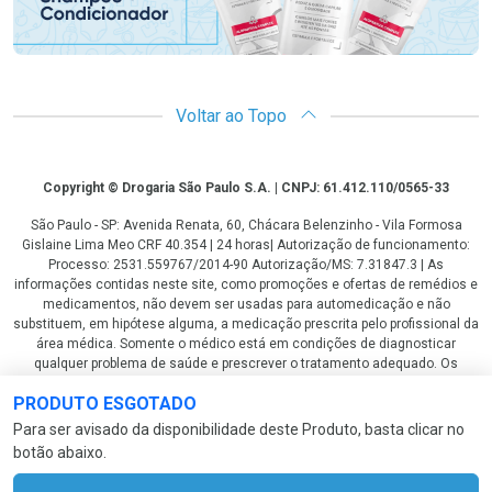
Voltar ao Topo
Copyright
Copyright © Drogaria São Paulo S.A. | CNPJ: 61.412.110/0565-33
São Paulo - SP: Avenida Renata, 60, Chácara Belenzinho - Vila Formosa
Gislaine Lima Meo CRF 40.354 | 24 horas| Autorização de funcionamento:
Processo: 2531.559767/2014-90 Autorização/MS: 7.31847.3 | As
informações contidas neste site, como promoções e ofertas de remédios e
medicamentos, não devem ser usadas para automedicação e não
substituem, em hipótese alguma, a medicação prescrita pelo profissional da
área médica. Somente o médico está em condições de diagnosticar
qualquer problema de saúde e prescrever o tratamento adequado. Os
preços e as promoções são válidos apenas para compras via internet. As
PRODUTO ESGOTADO
fotos contidas em nosso site são meramente ilustrativas. *Preços e
disponibilidade sujeitos a alterações no decorrer do dia. Antibióticos e
Para ser avisado da disponibilidade deste Produto, basta clicar no
antimicrobianos vendas apenas em lojas físicas ou televendas. Portaria nº
botão abaixo.
344 - 01/02/1999 - Ministério da Saúde. Horário de funcionamento Central
de Vendas e Atendimento ao Cliente 4003 3393 ou 0800 779 8767 de