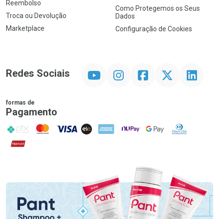
Reembolso
Como Protegemos os Seus
Troca ou Devolução
Dados
Marketplace
Configuração de Cookies
YouTube
Instagram
Facebook
Twitter
Linkedin
Redes Sociais
formas de
Pagamento
PIX
MasterCard
VISA
ELO
AMEX
NuPay
Google Pay
Diners Club
Hipercard
Promoção em Destaque