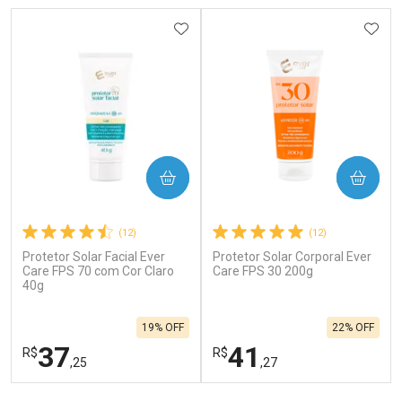
ADICIONAR AOS FAVORITOS
ADIC
COMPRAR
COMPRAR
(12)
(12)
Protetor Solar Facial Ever
Protetor Solar Corporal Ever
Care FPS 70 com Cor Claro
Care FPS 30 200g
40g
19% OFF
22% OFF
37
41
R$
R$
,25
,27