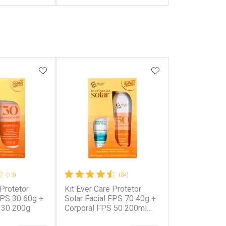
FECHAR
FECHAR
FECHAR
FECHAR
rio
Laboratório
os
Por Menos
FAVORITOS
ADICIONAR AOS FAVORITOS
ADICIONAR AOS 
(19)
(34)
 Protetor
Kit Ever Care Protetor
onto
Ativar Desconto
FPS 30 60g +
Solar Facial FPS 70 40g +
 30 200g
Corporal FPS 50 200ml
Aerossol
em Desconto
Comprar sem Desconto
em Desconto
Comprar sem Desconto