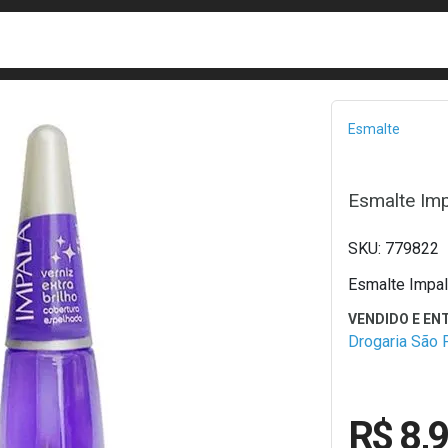
busca
isa?
Bread
Esmalte
Esmalte Imp
779822
Esmalte Impala
Drogaria São 
R$ 8,