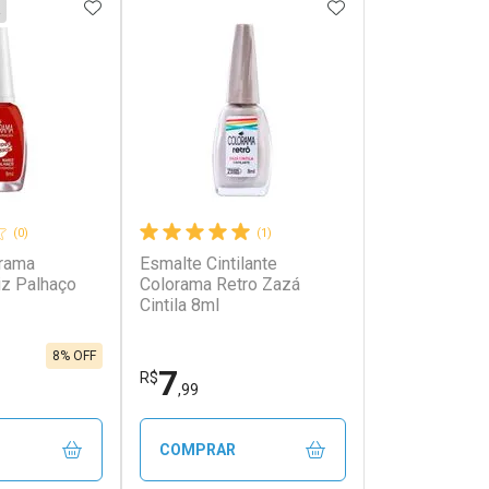
FAVORITOS
ADICIONAR AOS FAVORITOS
ADICIONAR AOS 
(0)
(1)
orama
Esmalte Cintilante
z Palhaço
Colorama Retro Zazá
Cintila 8ml
8% OFF
7
R$
,99
COMPRAR