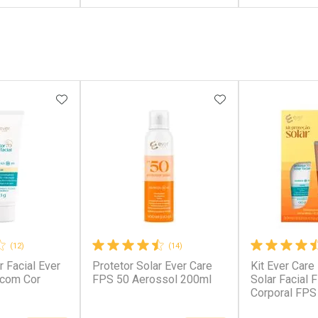
FECHAR
FECHAR
FECHAR
FECHAR
rio
Laboratório
Laborató
os
Por Menos
Por Men
FAVORITOS
ADICIONAR AOS FAVORITOS
ADICIONAR AOS 
(12)
(14)
r Facial Ever
Protetor Solar Ever Care
Kit Ever Care
conto
Ativar Desconto
Ativar Desc
 com Cor
FPS 50 Aerossol 200ml
Solar Facial 
Corporal FPS
em Desconto
Comprar sem Desconto
Comprar s
em Desconto
Comprar sem Desconto
Comprar s