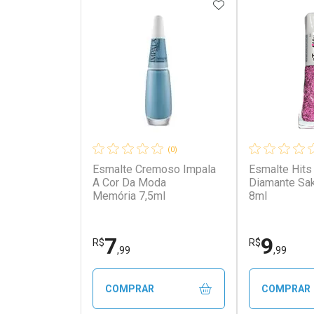
ADICIONAR AOS 
(0)
Esmalte Cremoso Impala
Esmalte Hits 
A Cor Da Moda
Diamante Saku
Memória 7,5ml
8ml
7
9
R$
R$
,99
,99
COMPRAR
COMPRAR