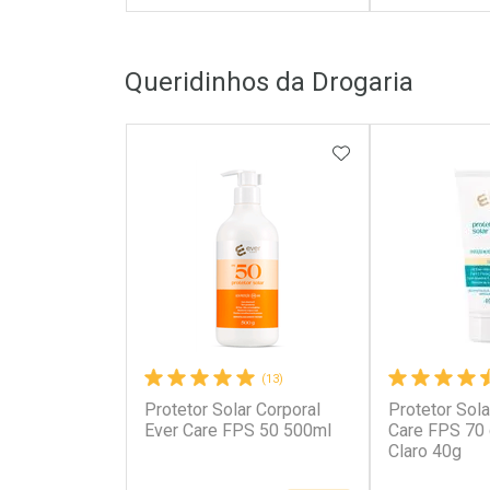
FECHAR
FECHAR
Queridinhos da Drogaria
Laboratório
Laborató
Por Menos
Por Men
ADICIONAR AOS 
(13)
Protetor Solar Corporal
Protetor Sola
Ativar Desconto
Ativar Des
Ever Care FPS 50 500ml
Care FPS 70
Claro 40g
Comprar sem Desconto
Comprar s
Comprar sem Desconto
Comprar s