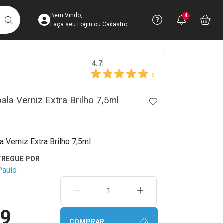
Acesse sua Conta
Precisa de 
Notific
Aces
Bem Vindo,
4
Você po
notifica
Vo
it
BUSCAR
Ver Recursos 
Faça seu Login ou Cadastro
crumb
4.7
Atendimento ao 
6
Central de Ajud
ala Verniz Extra Brilho 7,5ml
ADICIONAR AOS 
Televendas
4003-3393
 Verniz Extra Brilho 7,5ml
Paulo
REMOVER UMA UNIDADE
AUMENTAR UMA UNIDA
99
COMPRAR