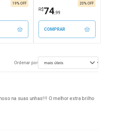
3/cada
Por R$ 7,99/cada
3/cada
Por R$ 7,99/cada
19% OFF
20% OFF
74
R$
,99
COMPRAR
FECHAR
FECHAR
FECHAR
FECHAR
Ordenar por
rio
Laboratório
os
Por Menos
lhoso na suas unhas!!! O melhor extra brilho