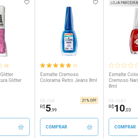
FAVORITOS
ADICIONAR AOS FAVORITOS
ADICIONAR AOS 
LOJA PARCEIRA
(0)
(1)
Glitter
Esmalte Cremoso
Esmalte Col
ra Glitter
Colorama Retro Jeans 8ml
Cremoso Nari
8ml
21% OFF
R$ 7,59
R$ 10,87
5
10
R$
R$
,99
,03
COMPRAR
COMPRAR