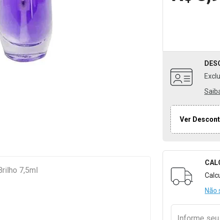
DES
Excl
Saib
Ver Descont
CAL
Formulári
rilho 7,5ml
Calc
Não 
Informe se