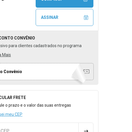
ASSINAR
CONTO
CONVÊNIO
usivo para clientes cadastrados no programa
a Mais
o Convênio
CULAR FRETE
o para Calcular o Frete
ule o prazo e o valor das suas entregas
sei meu CEP
u CEP
CALCULAR FRETE