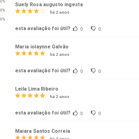
0%
Suely Rosa augusto ingesta
0%
há 2 anos
conto
Ativar Desconto
Ativar Desc
0%
esta avaliação foi útil?
0
0
em Desconto
Comprar sem Desconto
Comprar s
em Desconto
Comprar sem Desconto
Comprar s
5/cada
Por R$ 63,99/cada
Por R$ 51,0
5/cada
Por R$ 63,99/cada
Por R$ 51,0
Maria iolaynne Galvão
e
há 2 anos
esta avaliação foi útil?
0
0
Leila Lima Ribeiro
há 2 anos
esta avaliação foi útil?
0
0
Maiara Santos Correia
há 2 anos