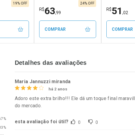
/cada
Por R$ 5,99/cada
Por R$ 10,0
/cada
Por R$ 5,99/cada
Por R$ 10,0
19% OFF
24% OFF
63
51
R$
R$
,99
,02
COMPRAR
COMPRAR
FECHAR
FECHAR
FECHAR
FECHAR
Detalhes das avaliações
rio
Laboratório
Laborató
os
Por Menos
Por Men
Maria Jannuzzi miranda
há 2 anos
Adoro este extra brilho!!! Ele dá um toque final maravi
do mercado.
67%
esta avaliação foi útil?
0
0
33%