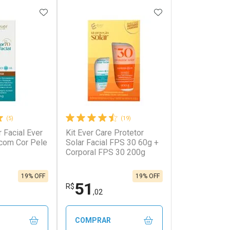
FAVORITOS
ADICIONAR AOS FAVORITOS
ADICIONAR AOS 
(5)
(19)
r Facial Ever
Kit Ever Care Protetor
onto
Ativar Desconto
com Cor Pele
Solar Facial FPS 30 60g +
Corporal FPS 30 200g
em Desconto
Comprar sem Desconto
em Desconto
Comprar sem Desconto
59/cada
Por R$ 9,99/cada
59/cada
Por R$ 9,99/cada
19% OFF
19% OFF
51
R$
,02
COMPRAR