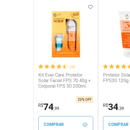
ADICIONAR AOS 
(34)
Kit Ever Care Protetor
Protetor Sola
Ativar Desconto
Ativar Des
Solar Facial FPS 70 40g +
FPS30 120g
Corporal FPS 50 200ml
Aerossol
Comprar sem Desconto
Comprar s
Comprar sem Desconto
Comprar s
Por R$ 8,59/cada
Por R$ 7,59
Por R$ 8,59/cada
Por R$ 7,59
20% OFF
74
34
R$
R$
,99
,39
COMPRAR
COMPRAR