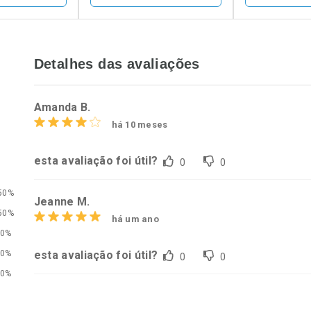
FECHAR
FECHAR
FECHAR
FECHAR
Detalhes das avaliações
rio
Laboratório
Laborató
os
Por Menos
Por Men
Amanda B.
há 10 meses
esta avaliação foi útil?
0
0
50%
Jeanne M.
50%
há um ano
0%
0%
esta avaliação foi útil?
0
0
conto
Ativar Desconto
Ativar Desc
0%