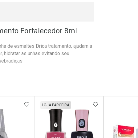
mento Fortalecedor 8ml
linha de esmaltes Drica tratamento, ajudam a
ar, hidratar as unhas evitando seu
uebradiças
FAVORITOS
ADICIONAR AOS FAVORITOS
ADICIONAR AOS 
LOJA PARCEIRA