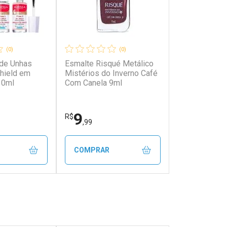
(0)
(0)
 de Unhas
Esmalte Risqué Metálico
Shield em
Mistérios do Inverno Café
10ml
Com Canela 9ml
9
R$
,99
COMPRAR
FECHAR
FECHAR
FECHAR
FECHAR
rio
Laboratório
os
Por Menos