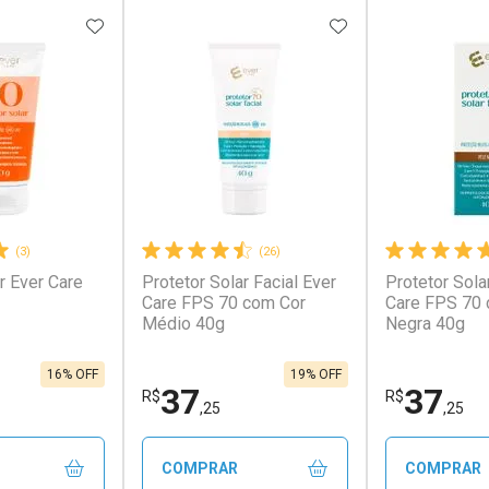
FAVORITOS
ADICIONAR AOS FAVORITOS
ADICIONAR AOS 
(3)
(26)
r Ever Care
Protetor Solar Facial Ever
Protetor Sola
conto
Ativar Desconto
Ativar Desc
Care FPS 70 com Cor
Care FPS 70 
Médio 40g
Negra 40g
em Desconto
Comprar sem Desconto
Comprar s
em Desconto
Comprar sem Desconto
Comprar s
/cada
Por R$ 47,69/cada
Por R$ 206,
/cada
Por R$ 47,69/cada
Por R$ 206,
16% OFF
19% OFF
37
37
R$
R$
,25
,25
COMPRAR
COMPRAR