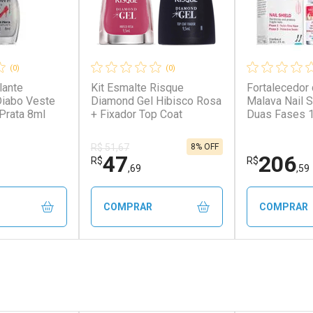
(0)
(0)
lante
Kit Esmalte Risque
Fortalecedor
Diabo Veste
Diamond Gel Hibisco Rosa
Malava Nail 
Prata 8ml
+ Fixador Top Coat
Duas Fases 
8% OFF
R$ 51,67
47
206
R$
R$
,69
,59
COMPRAR
COMPRAR
FECHAR
FECHAR
FECHAR
FECHAR
rio
Laboratório
Laborató
os
Por Menos
Por Men