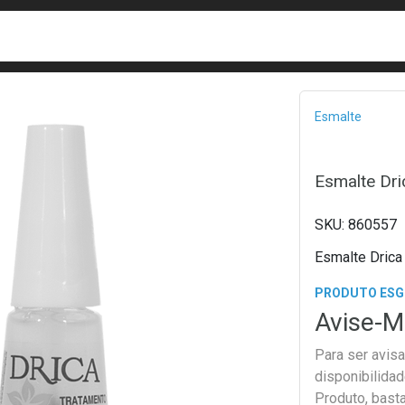
busca
isa?
Bread
Esmalte
Esmalte Dri
860557
Esmalte Drica
PRODUTO ES
Avise-M
Para ser avis
disponibilida
Produto, bast