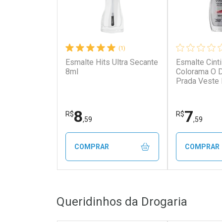
(1)
Esmalte Hits Ultra Secante
Esmalte Cinti
8ml
Colorama O 
Prada Veste 
8
7
R$
R$
,59
,59
COMPRAR
COMPRAR
FECHAR
FECHAR
Queridinhos da Drogaria
Laboratório
Laborató
Por Menos
Por Men