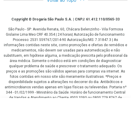
Voltar ao Topo
Copyright
Copyright © Drogaria São Paulo S.A. | CNPJ: 61.412.110/0565-33
São Paulo - SP: Avenida Renata, 60, Chácara Belenzinho - Vila Formosa
Gislaine Lima Meo CRF 40.354 | 24 horas| Autorização de funcionamento:
Processo: 2531.559767/2014-90 Autorização/MS: 7.31847.3 | As
informações contidas neste site, como promoções e ofertas de remédios e
medicamentos, não devem ser usadas para automedicação e não
substituem, em hipótese alguma, a medicação prescrita pelo profissional da
área médica. Somente o médico está em condições de diagnosticar
qualquer problema de saúde e prescrever o tratamento adequado. Os
preços e as promoções são válidos apenas para compras via internet. As
fotos contidas em nosso site são meramente ilustrativas. *Preços e
disponibilidade sujeitos a alterações no decorrer do dia. Antibióticos e
antimicrobianos vendas apenas em lojas físicas ou televendas. Portaria nº
344 - 01/02/1999 - Ministério da Saúde. Horário de funcionamento Central
de Vendas e Atendimento ao Cliente 4003 3393 ou 0800 779 8767 de
domingo a domingo das 08h00 às 20h00.
LGPD Aceite os Cookies
R$ 2,99
COMPRAR