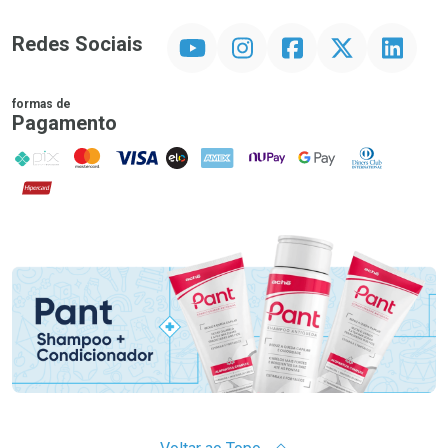
YouTube
Instagram
Facebook
Twitter
Linkedin
Redes Sociais
formas de
Pagamento
PIX
MasterCard
VISA
ELO
AMEX
NuPay
Google Pay
Diners Club
Hipercard
Promoção em Destaque