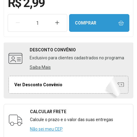
R$ 2,99
REMOVER UMA UNIDADE
AUMENTAR UMA UNIDADE
COMPRAR
DESCONTO
CONVÊNIO
Exclusivo para clientes cadastrados no programa
Saiba Mais
Ver Desconto Convênio
CALCULAR FRETE
Formulário para Calcular o Frete
Calcule o prazo e o valor das suas entregas
Não sei meu CEP