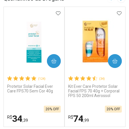
Imagem A
Pró
ADICIONAR AOS FAVORITOS
ADIC
COMPRAR
COMPRAR
(124)
(34)
Protetor Solar Facial Ever
Kit Ever Care Protetor Solar
Care FPS70 Sem Cor 40g
Facial FPS 70 40g + Corporal
FPS 50 200ml Aerossol
20% OFF
20% OFF
34
74
R$
R$
,39
,99