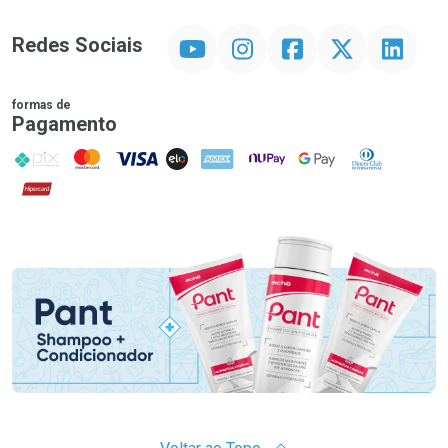
YouTube
Instagram
Facebook
Twitter
Linkedin
Redes Sociais
formas de
Pagamento
PIX
MasterCard
VISA
ELO
AMEX
NuPay
Google Pay
Diners Club
Hipercard
Promoção em Destaque