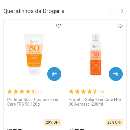
Queridinhos da Drogaria
Imagem A
Pró
ADICIONAR AOS FAVORITOS
ADIC
COMPRAR
COMPRAR
(4)
(4)
Protetor Solar Corporal Ever
Protetor Solar Ever Care FPS
Care FPS 50 120g
30 Aerossol 200ml
20% OFF
20% OFF