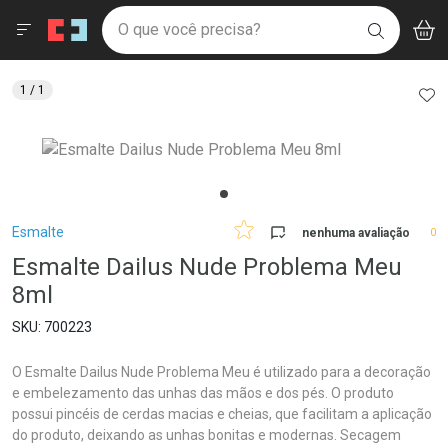
Drogaria São Paulo
Menu
Aces
Ir direto para a home
O que você precisa?
V
i
BUSCAR
Navegue pela página
Ir direto para o conteúdo
Faça a sua busca
Ir direto para a busca
Ir direto para a conta
AD
1
/ 1
Ir direto para a ajuda
Ir direto para a notificações
Ir direto para o carrinho
Ir direto para o menu
Breadcrumb
Esmalte
nenhuma avaliação
0
Esmalte Dailus Nude Problema Meu
8ml
700223
O Esmalte Dailus Nude Problema Meu é utilizado para a decoração
e embelezamento das unhas das mãos e dos pés. O produto
possui pincéis de cerdas macias e cheias, que facilitam a aplicação
do produto, deixando as unhas bonitas e modernas. Secagem