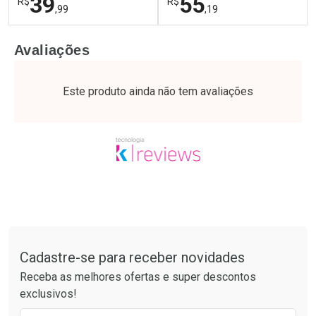
39
55
R$
R$
,99
,19
FECHAR
F
FECHAR
F
Avaliações
Laboratório
Laboratório
Por Menos
Por Menos
Este produto ainda não tem avaliações
Tudo sobre a Drogaria São Paulo
Cadastre-se para receber novidades
Ativar Desconto
Ativar Desconto
Receba as melhores ofertas e super descontos
Comprar sem Desconto
Comprar sem Desconto
exclusivos!
Por R$ 39,99/cada
Por R$ 55,19/cada
Comprar sem Desconto
Comprar sem Desconto