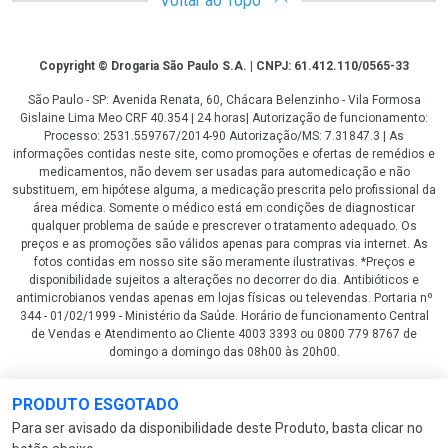
Voltar ao Topo
Copyright
Copyright © Drogaria São Paulo S.A. | CNPJ: 61.412.110/0565-33
São Paulo - SP: Avenida Renata, 60, Chácara Belenzinho - Vila Formosa
Gislaine Lima Meo CRF 40.354 | 24 horas| Autorização de funcionamento:
Processo: 2531.559767/2014-90 Autorização/MS: 7.31847.3 | As
informações contidas neste site, como promoções e ofertas de remédios e
medicamentos, não devem ser usadas para automedicação e não
substituem, em hipótese alguma, a medicação prescrita pelo profissional da
área médica. Somente o médico está em condições de diagnosticar
qualquer problema de saúde e prescrever o tratamento adequado. Os
preços e as promoções são válidos apenas para compras via internet. As
fotos contidas em nosso site são meramente ilustrativas. *Preços e
disponibilidade sujeitos a alterações no decorrer do dia. Antibióticos e
antimicrobianos vendas apenas em lojas físicas ou televendas. Portaria nº
344 - 01/02/1999 - Ministério da Saúde. Horário de funcionamento Central
de Vendas e Atendimento ao Cliente 4003 3393 ou 0800 779 8767 de
domingo a domingo das 08h00 às 20h00.
LGPD Aceite os Cookies
PRODUTO ESGOTADO
Para ser avisado da disponibilidade deste Produto, basta clicar no