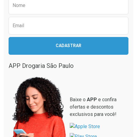
Preencha o formulário abaixo para receber 
Por R$ 39,99/cada
Por R$ 55,19/cada
Nome
Email
CADASTRAR
APP Drogaria São Paulo
Baixe o
APP
e confira
ofertas e descontos
exclusivos para você!