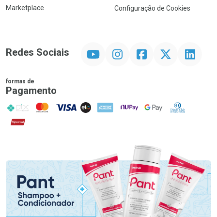
Marketplace
Configuração de Cookies
YouTube
Instagram
Facebook
Twitter
Linkedin
Redes Sociais
formas de
Pagamento
PIX
MasterCard
VISA
ELO
AMEX
NuPay
Google Pay
Diners Club
Hipercard
Promoção em Destaque