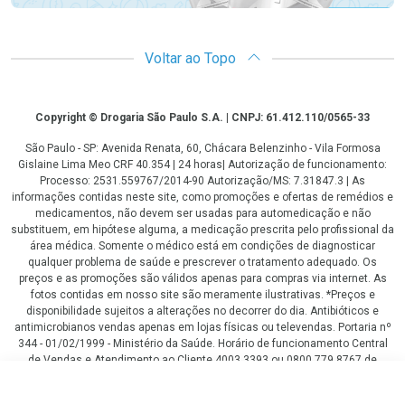
Voltar ao Topo
Copyright
Copyright © Drogaria São Paulo S.A. | CNPJ: 61.412.110/0565-33
São Paulo - SP: Avenida Renata, 60, Chácara Belenzinho - Vila Formosa
Gislaine Lima Meo CRF 40.354 | 24 horas| Autorização de funcionamento:
Processo: 2531.559767/2014-90 Autorização/MS: 7.31847.3 | As
informações contidas neste site, como promoções e ofertas de remédios e
medicamentos, não devem ser usadas para automedicação e não
substituem, em hipótese alguma, a medicação prescrita pelo profissional da
área médica. Somente o médico está em condições de diagnosticar
qualquer problema de saúde e prescrever o tratamento adequado. Os
preços e as promoções são válidos apenas para compras via internet. As
fotos contidas em nosso site são meramente ilustrativas. *Preços e
disponibilidade sujeitos a alterações no decorrer do dia. Antibióticos e
antimicrobianos vendas apenas em lojas físicas ou televendas. Portaria nº
344 - 01/02/1999 - Ministério da Saúde. Horário de funcionamento Central
de Vendas e Atendimento ao Cliente 4003 3393 ou 0800 779 8767 de
domingo a domingo das 08h00 às 20h00.