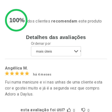
100%
dos clientes
recomendam
este produto
Detalhes das avaliações
Ativar Desconto
Ativar Desconto
Ordenar por
Comprar sem Desconto
Comprar sem Desconto
Por R$ 37,25/cada
Por R$ 37,25/cada
Comprar sem Desconto
Comprar sem Desconto
Por R$ 37,25/cada
Por R$ 37,25/cada
Angélica M.
há 4 meses
Fui numa manicure e vi nas unhas de uma cliente esta
cor e gostei muito e já é a segunda vez que compro.
Adoro a Daylus.
esta avaliação foi útil?
0
0