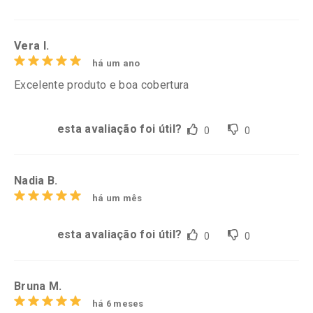
Vera l.
há um ano
Excelente produto e boa cobertura
esta avaliação foi útil?
0
0
Nadia B.
há um mês
esta avaliação foi útil?
0
0
Bruna M.
há 6 meses