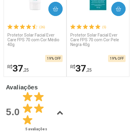
COMPRAR
COMPRAR
(26)
(5)
Protetor Solar Facial Ever
Protetor Solar Facial Ever
Care FPS 70 com Cor Médio
Care FPS 70 com Cor Pele
40g
Negra 40g
19% OFF
19% OFF
37
37
R$
R$
,25
,25
FECHAR
F
FECHAR
F
Avaliações
Laboratório
Laboratório
Por Menos
Por Menos
5.0
5
avaliações