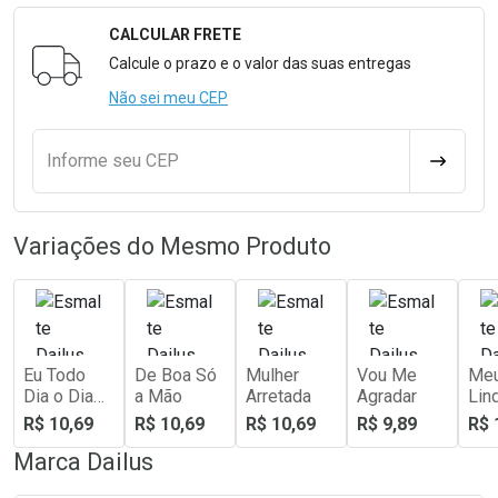
CALCULAR FRETE
Formulário para Calcular o Frete
Calcule o prazo e o valor das suas entregas
Não sei meu CEP
Informe seu CEP
CALCULA
Variações do Mesmo Produto
Eu Todo
De Boa Só
Mulher
Vou Me
Meu
Dia o Dia
a Mão
Arretada
Agradar
Lin
Todo
R$ 10,69
R$ 10,69
R$ 10,69
R$ 9,89
R$ 
Marca
Dailus