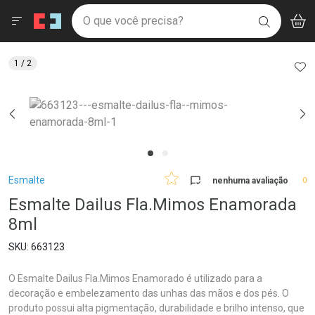
Drogaria São Paulo
Menu
Aces
Ir direto para a home
O que você precisa?
V
i
BUSCAR
Navegue pela página
Ir direto para o conteúdo
Faça a sua busca
Ir direto para a busca
Ir direto para a conta
AD
1
/ 2
Ir direto para a ajuda
Ir direto para a notificações
Ir direto para o carrinho
Ir direto para o menu
Breadcrumb
Esmalte
nenhuma avaliação
0
Esmalte Dailus Fla.Mimos Enamorada
8ml
663123
O Esmalte Dailus Fla.Mimos Enamorado é utilizado para a
decoração e embelezamento das unhas das mãos e dos pés. O
produto possui alta pigmentação, durabilidade e brilho intenso, que