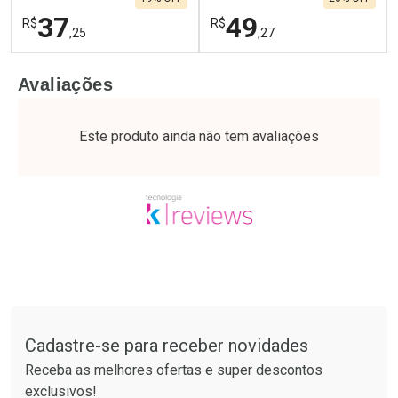
37
49
R$
R$
,25
,27
FECHAR
F
FECHAR
F
Avaliações
Laboratório
Laboratório
Por Menos
Por Menos
Este produto ainda não tem avaliações
Tudo sobre a Drogaria São Paulo
Cadastre-se para receber novidades
Ativar Desconto
Ativar Desconto
Receba as melhores ofertas e super descontos
Comprar sem Desconto
Comprar sem Desconto
exclusivos!
Por R$ 37,25/cada
Por R$ 49,27/cada