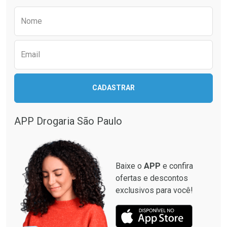
Comprar sem Desconto
Comprar sem Desconto
Preencha o formulário abaixo para receber 
Por R$ 37,25/cada
Por R$ 49,27/cada
Nome
Email
CADASTRAR
APP Drogaria São Paulo
Baixe o
APP
e confira
ofertas e descontos
exclusivos para você!