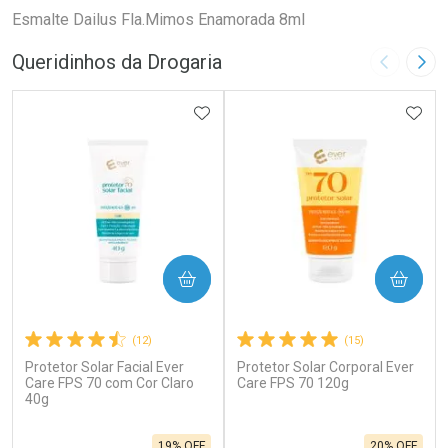
Esmalte Dailus Fla.Mimos Enamorada 8ml
Queridinhos da Drogaria
Imagem A
Pró
ADICIONAR AOS FAVORITOS
ADIC
COMPRAR
COMPRAR
(12)
(15)
Protetor Solar Facial Ever
Protetor Solar Corporal Ever
Care FPS 70 com Cor Claro
Care FPS 70 120g
40g
19% OFF
20% OFF