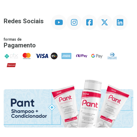
YouTube
Instagram
Facebook
Twitter
Linkedin
Redes Sociais
formas de
Pagamento
PIX
MasterCard
VISA
ELO
AMEX
NuPay
Google Pay
Diners Club
Hipercard
Promoção em Destaque