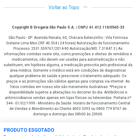
Voltar ao Topo
Copyright
Copyright © Drogaria São Paulo S.A. | CNPJ: 61.412.110/0565-33
São Paulo - SP: Avenida Renata, 60, Chácara Belenzinho - Vila Formosa
Gislaine Lima Meo CRF 40.354 | 24 horas| Autorização de funcionamento:
Processo: 2531.559767/2014-90 Autorização/MS: 7.31847.3 | As
informações contidas neste site, como promoções e ofertas de remédios e
medicamentos, não devem ser usadas para automedicação e não
substituem, em hipótese alguma, a medicação prescrita pelo profissional da
área médica. Somente o médico está em condições de diagnosticar
qualquer problema de saúde e prescrever o tratamento adequado. Os
preços e as promoções são válidos apenas para compras via internet. As
fotos contidas em nosso site são meramente ilustrativas. *Preços e
disponibilidade sujeitos a alterações no decorrer do dia. Antibióticos e
antimicrobianos vendas apenas em lojas físicas ou televendas. Portaria nº
344 - 01/02/1999 - Ministério da Saúde. Horário de funcionamento Central
de Vendas e Atendimento ao Cliente 4003 3393 ou 0800 779 8767 de
domingo a domingo das 08h00 às 20h00.
LGPD Aceite os Cookies
PRODUTO ESGOTADO