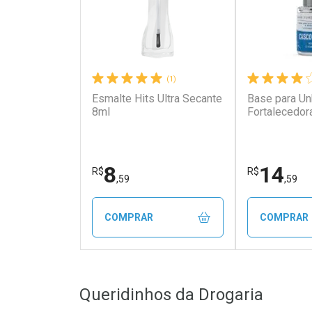
(1)
Esmalte Hits Ultra Secante
Base para Un
8ml
Fortalecedor
8
14
R$
R$
,59
,59
COMPRAR
COMPRAR
FECHAR
FECHAR
Queridinhos da Drogaria
Laboratório
Laborató
Por Menos
Por Men