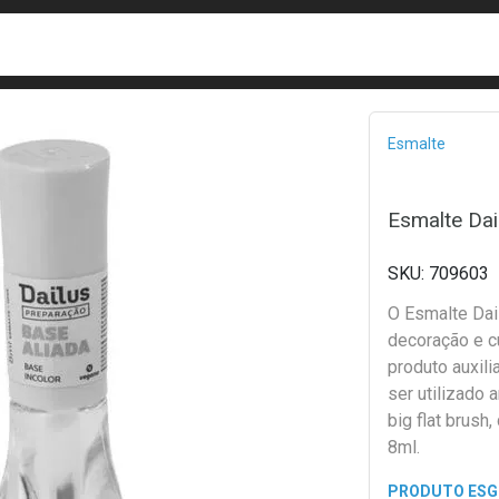
busca
isa?
Bread
Esmalte
Esmalte Dai
709603
O Esmalte Dail
decoração e c
produto auxil
ser utilizado 
big flat brush
8ml.
PRODUTO ES