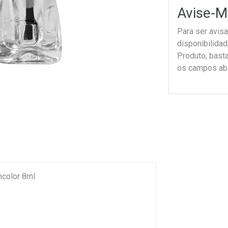
Avise-M
Para ser avis
disponibilida
Produto, bast
os campos ab
ncolor 8ml