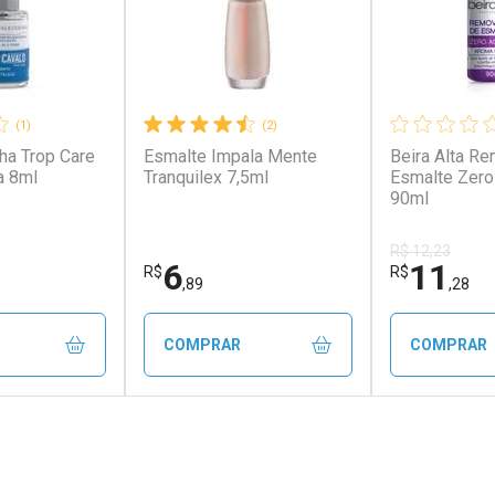
(1)
(2)
ha Trop Care
Esmalte Impala Mente
Beira Alta R
a 8ml
Tranquilex 7,5ml
Esmalte Zero
90ml
R$ 12,23
6
11
R$
R$
,89
,28
COMPRAR
COMPRAR
FECHAR
FECHAR
FECHAR
FECHAR
rio
Laboratório
Laborató
os
Por Menos
Por Men