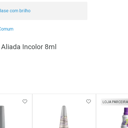
Base com brilho
Comum
Aliada Incolor 8ml
FAVORITOS
ADICIONAR AOS FAVORITOS
ADICIONAR AOS 
LOJA PARCEIRA