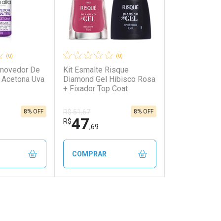
(0)
(0)
emovedor De
Kit Esmalte Risque
 Acetona Uva
Diamond Gel Hibisco Rosa
+ Fixador Top Coat
8% OFF
8% OFF
R$ 51,67
47
R$
,69
COMPRAR
FECHAR
FECHAR
FECHAR
FECHAR
rio
Laboratório
os
Por Menos