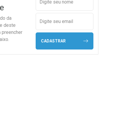
Digite seu nome
e
ado da
Digite seu email
de deste
a preencher
aixo.
CADASTRAR