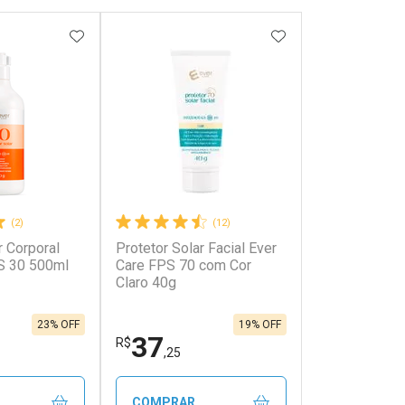
FAVORITOS
ADICIONAR AOS FAVORITOS
ADICIONAR AOS 
(2)
(12)
r Corporal
Protetor Solar Facial Ever
onto
Ativar Desconto
S 30 500ml
Care FPS 70 com Cor
Claro 40g
em Desconto
Comprar sem Desconto
em Desconto
Comprar sem Desconto
8/cada
Por R$ 47,69/cada
8/cada
Por R$ 47,69/cada
23% OFF
19% OFF
37
R$
,25
COMPRAR