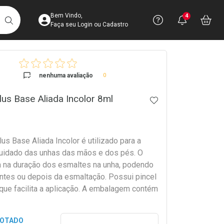
Acesse sua Conta
Precisa de 
Notific
Aces
Bem Vindo,
4
Você po
notifica
Vo
it
BUSCAR
Ver Recursos 
Faça seu Login ou Cadastro
crumb
Atendimento ao 
nenhuma avaliação
0
Central de Ajud
lus Base Aliada Incolor 8ml
ADICIONAR AOS 
Televendas
4003-3393
us Base Aliada Incolor é utilizado para a
uidado das unhas das mãos e dos pés. O
ia na duração dos esmaltes na unha, podendo
antes ou depois da esmaltação. Possui pincel
, que facilita a aplicação. A embalagem contém
Preencher nome e email para s
GOTADO