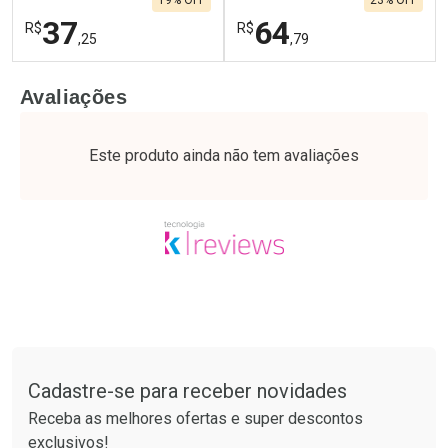
19% OFF
23% OFF
37
64
R$
R$
,25
,79
FECHAR
F
FECHAR
F
Avaliações
Laboratório
Laboratório
Por Menos
Por Menos
Este produto ainda não tem avaliações
Tudo sobre a Drogaria São Paulo
Cadastre-se para receber novidades
Ativar Desconto
Ativar Desconto
Receba as melhores ofertas e super descontos
Comprar sem Desconto
Comprar sem Desconto
exclusivos!
Por R$ 37,25/cada
Por R$ 64,79/cada