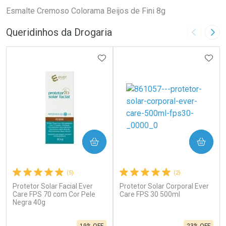
Esmalte Cremoso Colorama Beijos de Fini 8g
Queridinhos da Drogaria
Imagem A
Pró
ADICIONAR AOS FAVORITOS
ADIC
COMPRAR
COMPRAR
(5)
(2)
Protetor Solar Facial Ever
Protetor Solar Corporal Ever
Care FPS 70 com Cor Pele
Care FPS 30 500ml
Negra 40g