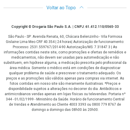
Voltar ao Topo
Copyright
Copyright © Drogaria São Paulo S.A. | CNPJ: 61.412.110/0565-33
São Paulo - SP: Avenida Renata, 60, Chácara Belenzinho - Vila Formosa
Gislaine Lima Meo CRF 40.354 | 24 horas| Autorização de funcionamento:
Processo: 2531.559767/2014-90 Autorização/MS: 7.31847.3 | As
informações contidas neste site, como promoções e ofertas de remédios e
medicamentos, não devem ser usadas para automedicação e não
substituem, em hipótese alguma, a medicação prescrita pelo profissional da
área médica. Somente o médico está em condições de diagnosticar
qualquer problema de saúde e prescrever o tratamento adequado. Os
preços e as promoções são válidos apenas para compras via internet. As
fotos contidas em nosso site são meramente ilustrativas. *Preços e
disponibilidade sujeitos a alterações no decorrer do dia. Antibióticos e
antimicrobianos vendas apenas em lojas físicas ou televendas. Portaria nº
344 - 01/02/1999 - Ministério da Saúde. Horário de funcionamento Central
de Vendas e Atendimento ao Cliente 4003 3393 ou 0800 779 8767 de
domingo a domingo das 08h00 às 20h00.
LGPD Aceite os Cookies