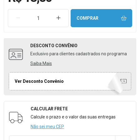
REMOVER UMA UNIDADE
AUMENTAR UMA UNIDADE
COMPRAR
DESCONTO
CONVÊNIO
Exclusivo para clientes cadastrados no programa
Saiba Mais
Ver Desconto Convênio
CALCULAR FRETE
Formulário para Calcular o Frete
Calcule o prazo e o valor das suas entregas
Não sei meu CEP