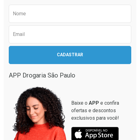
Comprar sem Desconto
Comprar sem Desconto
Preencha o formulário abaixo para receber 
Por R$ 37,25/cada
Por R$ 64,79/cada
Nome
Email
CADASTRAR
APP Drogaria São Paulo
Baixe o
APP
e confira
ofertas e descontos
exclusivos para você!