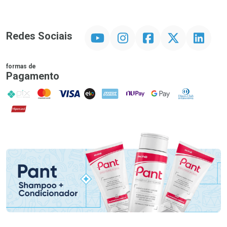
YouTube
Instagram
Facebook
Twitter
Linkedin
Redes Sociais
formas de
Pagamento
PIX
MasterCard
VISA
ELO
AMEX
NuPay
Google Pay
Diners Club
Hipercard
Promoção em Destaque