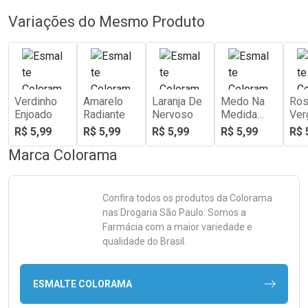
Variações do Mesmo Produto
Verdinho
Amarelo
Laranja De
Medo Na
Ros
Enjoado
Radiante
Nervoso
Medida
Ver
Certa
R$ 5,99
R$ 5,99
R$ 5,99
R$ 5,99
R$ 
Marca
Colorama
Confira todos os produtos da
Colorama
nas Drogaria São Paulo. Somos a
Farmácia com a maior variedade e
qualidade do Brasil.
ESMALTE COLORAMA