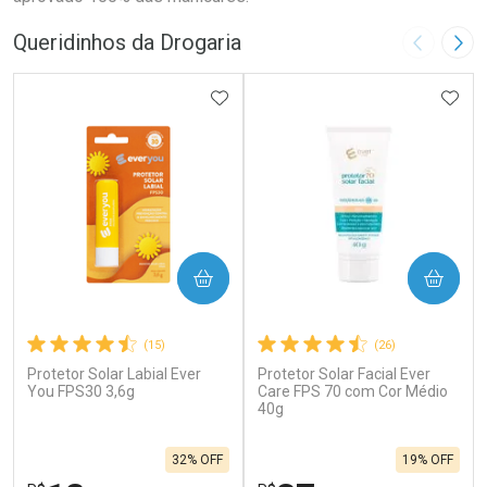
Queridinhos da Drogaria
Imagem A
Pró
ADICIONAR AOS FAVORITOS
ADIC
COMPRAR
COMPRAR
(15)
(26)
Protetor Solar Labial Ever
Protetor Solar Facial Ever
You FPS30 3,6g
Care FPS 70 com Cor Médio
40g
32% OFF
19% OFF