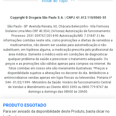
Voltar ao Topo
Copyright
Copyright © Drogaria São Paulo S.A. | CNPJ: 61.412.110/0565-33
São Paulo - SP: Avenida Renata, 60, Chácara Belenzinho - Vila Formosa
Gislaine Lima Meo CRF 40.354 | 24 horas| Autorização de funcionamento:
Processo: 2531.559767/2014-90 Autorização/MS: 7.31847.3 | As
informações contidas neste site, como promoções e ofertas de remédios e
medicamentos, não devem ser usadas para automedicação e não
substituem, em hipótese alguma, a medicação prescrita pelo profissional da
área médica. Somente o médico está em condições de diagnosticar
qualquer problema de saúde e prescrever o tratamento adequado. Os
preços e as promoções são válidos apenas para compras via internet. As
fotos contidas em nosso site são meramente ilustrativas. *Preços e
disponibilidade sujeitos a alterações no decorrer do dia. Antibióticos e
antimicrobianos vendas apenas em lojas físicas ou televendas. Portaria nº
344 - 01/02/1999 - Ministério da Saúde. Horário de funcionamento Central
de Vendas e Atendimento ao Cliente 4003 3393 ou 0800 779 8767 de
domingo a domingo das 08h00 às 20h00.
LGPD Aceite os Cookies
PRODUTO ESGOTADO
Para ser avisado da disponibilidade deste Produto, basta clicar no