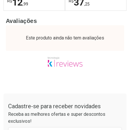
12
37
R$
R$
,99
,25
FECHAR
F
FECHAR
F
Avaliações
Laboratório
Laboratório
Por Menos
Por Menos
Este produto ainda não tem avaliações
Tudo sobre a Drogaria São Paulo
Cadastre-se para receber novidades
Ativar Desconto
Ativar Desconto
Receba as melhores ofertas e super descontos
Comprar sem Desconto
Comprar sem Desconto
exclusivos!
Por R$ 12,99/cada
Por R$ 37,25/cada
Comprar sem Desconto
Comprar sem Desconto