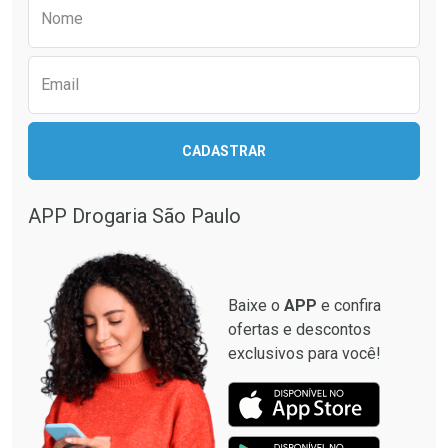
Preencha o formulário abaixo para receber 
Por R$ 12,99/cada
Por R$ 37,25/cada
Nome
Email
CADASTRAR
APP Drogaria São Paulo
Baixe o
APP
e confira
ofertas e descontos
exclusivos para você!