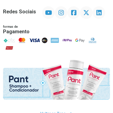
YouTube
Instagram
Facebook
Twitter
Linkedin
Redes Sociais
formas de
Pagamento
PIX
MasterCard
VISA
ELO
AMEX
NuPay
Google Pay
Diners Club
Hipercard
Promoção em Destaque