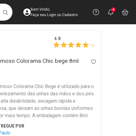
Acesse sua Conta
Precisa de 
Notific
Aces
Bem Vindo,
4
Você po
notifica
Vo
it
BUSCAR
Ver Recursos 
Faça seu Login ou Cadastro
crumb
4.8
Atendimento ao 
13
Central de Ajud
emoso Colorama Chic bege 8ml
ADICIONAR AOS 
Televendas
4003-3393
moso Colorama Chic Bege é utilizado para o
belezamento das unhas das mãos e dos pés.
 alta durabilidade, secagem rápida e
ensa, que deixam as unhas bonitas uniformes
 por mais tempo. A embalagem contém 8ml.
Paulo