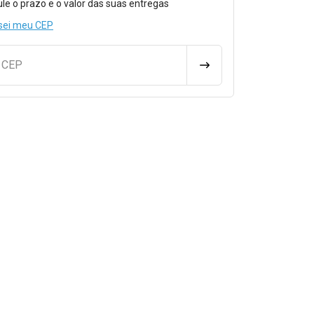
ule o prazo e o valor das suas entregas
sei meu CEP
u CEP
CALCULAR FRETE