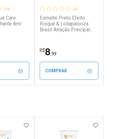
(14)
(0)
ué Care
Esmalte Preto Efeito
lhante 8ml
Risqué & Lollapalooza
Brasil Atração Principal
8ml
8
R$
,99
COMPRAR
FECHAR
FECHAR
FECHAR
FECHAR
rio
Laboratório
os
Por Menos
FAVORITOS
ADICIONAR AOS FAVORITOS
ADICIONAR AOS 