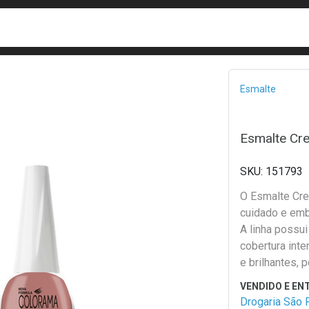
busca
isa?
Bread
Esmalte
Esmalte Cr
151793
O Esmalte Cre
cuidado e em
A linha possui
cobertura int
e brilhantes,
Drogaria São 