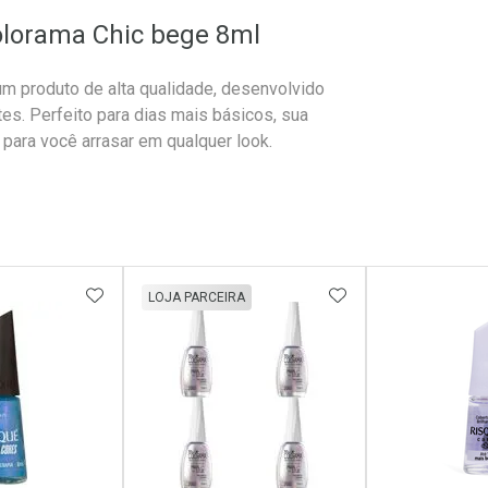
olorama Chic bege 8ml
m produto de alta qualidade, desenvolvido
es. Perfeito para dias mais básicos, sua
 para você arrasar em qualquer look.
FAVORITOS
ADICIONAR AOS FAVORITOS
ADICIONAR AOS 
LOJA PARCEIRA