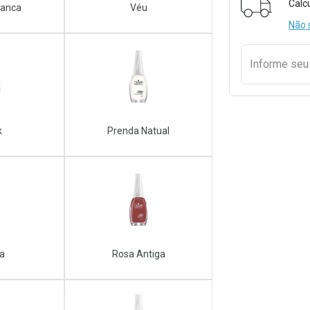
Calc
ranca
Véu
Não 
Informe se
k
Prenda Natual
la
Rosa Antiga