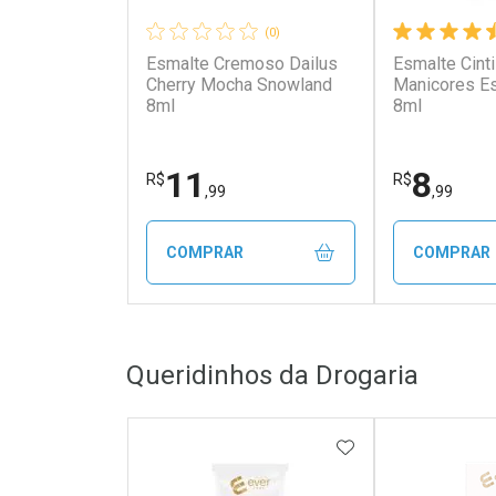
(0)
Esmalte Cremoso Dailus
Esmalte Cinti
Cherry Mocha Snowland
Manicores Es
8ml
8ml
11
8
R$
R$
,99
,99
COMPRAR
COMPRAR
FECHAR
FECHAR
Queridinhos da Drogaria
Laboratório
Laborató
Por Menos
Por Men
ADICIONAR AOS 