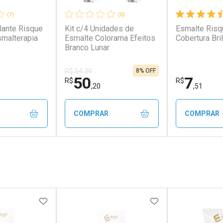
(7)
(0)
lante Risque
Kit c/4 Unidades de
Esmalte Risq
malterapia
Esmalte Colorama Efeitos
Cobertura Bri
Branco Lunar
8% OFF
R$ 54,39
50
7
R$
R$
,20
,51
COMPRAR
COMPRAR
FECHAR
FECHAR
FECHAR
FECHAR
rio
Laboratório
Laborató
os
Por Menos
Por Men
FAVORITOS
ADICIONAR AOS FAVORITOS
ADICIONAR AOS 