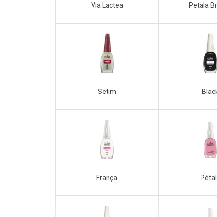
Via Lactea
Petala B
Setim
Blac
França
Péta