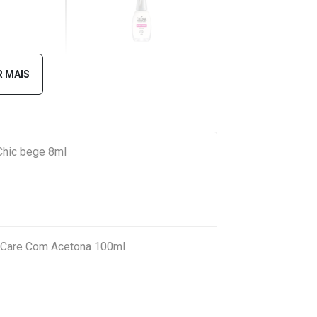
liana
Leite de Coco
 MAIS
hic bege 8ml
 Care Com Acetona 100ml