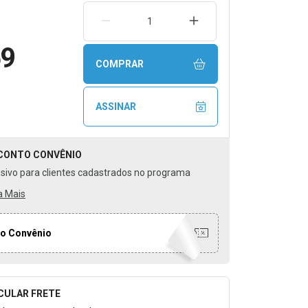
REMOVER UMA UNIDADE
AUMENTAR UMA UNIDA
59
COMPRAR
ASSINAR
CONTO
CONVÊNIO
usivo para clientes cadastrados no programa
a Mais
o Convênio
CULAR FRETE
o para Calcular o Frete