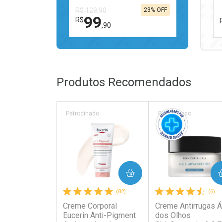
R$ 129,90
23% OFF
99
R$
,90
FECHAR
FECHAR
Laboratório
Por Menos
Produtos Recomendados
Patrocinado
Patrocinado
Ativar Desconto
COMPRAR
COMPRAR
Comprar sem Desconto
Comprar sem Desconto
(82)
(6)
Por R$ 99,90/cada
Por R$ 99,90/cada
Creme Corporal
Creme Antirrugas Á
Eucerin Anti-Pigment
dos Olhos