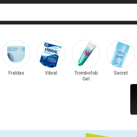
ca
isa?
em Destaque
Fraldas
Vibral
Trombofob
Secret
Gel