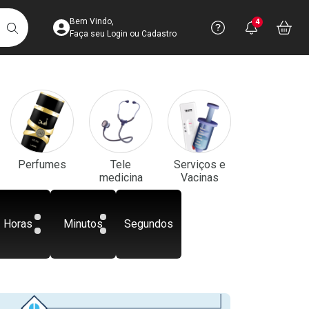
Acesse sua Conta
Precisa de aju
Notificaç
Acess
Bem Vindo,
4
Você po
notifica
Vo
it
BUSCAR
Ver Recursos 
Faça seu Login ou Cadastro
Atendimento ao 
Central de Ajud
Televendas
Perfumes
Tele
Serviços e
4003-3393
medicina
Vacinas
Horas
Minutos
Segundos