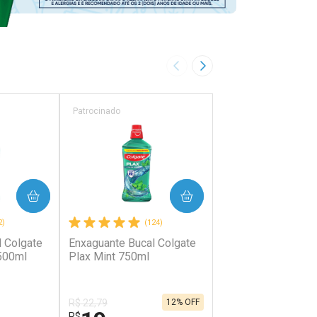
Imagem Anterior
Próxima Imagem
Patrocinado
Patrocinado
PRAR
COMPRAR
COMP
2)
(124)
(0)
 Colgate
Enxaguante Bucal Colgate
Enxaguante Bucal 
 500ml
Plax Mint 750ml
Plax Melancia 500
R$ 22,79
12% OFF
R$
R$