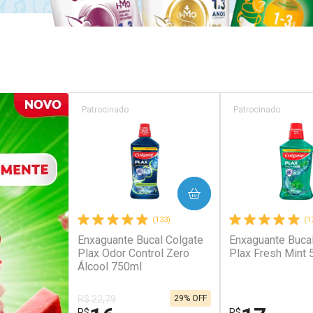
Patrocinado
Patrocinado
COMPRAR
COM
(133)
(1
Enxaguante Bucal Colgate
Enxaguante Bucal
Plax Odor Control Zero
Plax Fresh Mint
Álcool 750ml
R$ 22,79
29% OFF
R$
R$