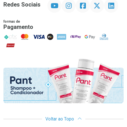
YouTube
Instagram
Facebook
Twitter
Linkedin
Redes Sociais
formas de
Pagamento
PIX
MasterCard
VISA
ELO
AMEX
NuPay
Google Pay
Diners Club
Hipercard
Promoção em Destaque
Voltar ao Topo