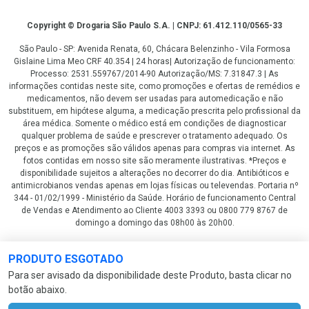
Copyright
Copyright © Drogaria São Paulo S.A. | CNPJ: 61.412.110/0565-33
São Paulo - SP: Avenida Renata, 60, Chácara Belenzinho - Vila Formosa
Gislaine Lima Meo CRF 40.354 | 24 horas| Autorização de funcionamento:
Processo: 2531.559767/2014-90 Autorização/MS: 7.31847.3 | As
informações contidas neste site, como promoções e ofertas de remédios e
medicamentos, não devem ser usadas para automedicação e não
substituem, em hipótese alguma, a medicação prescrita pelo profissional da
área médica. Somente o médico está em condições de diagnosticar
qualquer problema de saúde e prescrever o tratamento adequado. Os
preços e as promoções são válidos apenas para compras via internet. As
fotos contidas em nosso site são meramente ilustrativas. *Preços e
disponibilidade sujeitos a alterações no decorrer do dia. Antibióticos e
antimicrobianos vendas apenas em lojas físicas ou televendas. Portaria nº
344 - 01/02/1999 - Ministério da Saúde. Horário de funcionamento Central
de Vendas e Atendimento ao Cliente 4003 3393 ou 0800 779 8767 de
domingo a domingo das 08h00 às 20h00.
LGPD Aceite os Cookies
PRODUTO ESGOTADO
Para ser avisado da disponibilidade deste Produto, basta clicar no
botão abaixo.