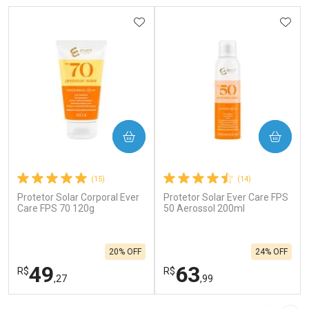
ADICIONAR AOS FAVORITOS
ADIC
COMPRAR
COMPRAR
(15)
(14)
Protetor Solar Corporal Ever
Protetor Solar Ever Care FPS
Care FPS 70 120g
50 Aerossol 200ml
20% OFF
24% OFF
49
63
R$
R$
,27
,99