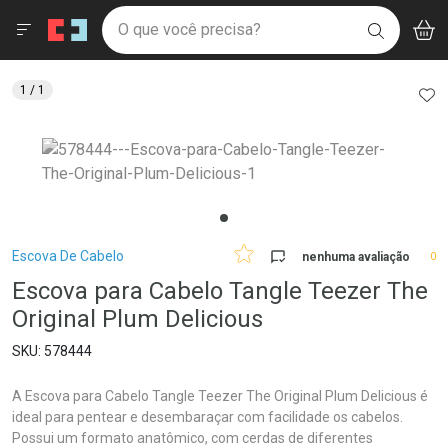
Drogaria São Paulo
Menu
Aces
Ir direto para a home
O que você precisa?
V
i
BUSCAR
Navegue pela página
Ir direto para o conteúdo
Faça a sua busca
Ir direto para a busca
Ir direto para a conta
AD
1
/ 1
Ir direto para a ajuda
Ir direto para a notificações
Ir direto para o carrinho
Ir direto para o menu
Breadcrumb
Escova De Cabelo
nenhuma avaliação
0
Escova para Cabelo Tangle Teezer The
Original Plum Delicious
578444
A Escova para Cabelo Tangle Teezer The Original Plum Delicious é
ideal para pentear e desembaraçar com facilidade os cabelos.
Possui um formato anatômico, com cerdas de diferentes