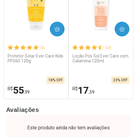
COMPRAR
COMPRAR
(2)
(23)
Protetor Solar Ever Care Kids
Loção Pós Sol Ever Care com
FPS60 120g
Calamina 120ml
18% OFF
23% OFF
55
17
R$
R$
,99
,59
FECHAR
F
FECHAR
F
Avaliações
Laboratório
Laboratório
Por Menos
Por Menos
Este produto ainda não tem avaliações