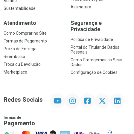
Bulário
Assinatura
Sustentabilidade
Atendimento
Segurança e
Privacidade
Como Comprar no Site
Política de Privacidade
Formas de Pagamento
Portal do Titular de Dados
Prazo de Entrega
Pessoais
Reembolso
Como Protegemos os Seus
Troca ou Devolução
Dados
Marketplace
Configuração de Cookies
YouTube
Instagram
Facebook
Twitter
Linkedin
Redes Sociais
formas de
Pagamento
PIX
MasterCard
VISA
ELO
AMEX
NuPay
Google Pay
Diners Club