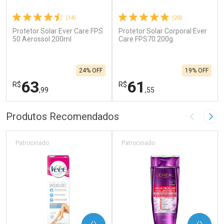
(14)
(20)
Protetor Solar Ever Care FPS
Protetor Solar Corporal Ever
50 Aerossol 200ml
Care FPS70 200g
24% OFF
19% OFF
63
61
R$
R$
,99
,55
FECHAR
F
FECHAR
F
Produtos Recomendados
Imagem A
Pró
Laboratório
Laboratório
Por Menos
Por Menos
Patrocinado
Patrocinado