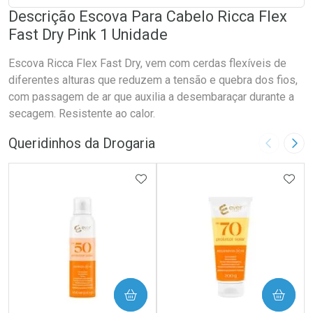
Descrição Escova Para Cabelo Ricca Flex
Fast Dry Pink 1 Unidade
Escova Ricca Flex Fast Dry, vem com cerdas flexíveis de
diferentes alturas que reduzem a tensão e quebra dos fios,
com passagem de ar que auxilia a desembaraçar durante a
secagem. Resistente ao calor.
Queridinhos da Drogaria
Imagem A
Pró
ADICIONAR AOS FAVORITOS
ADIC
COMPRAR
COMPRAR