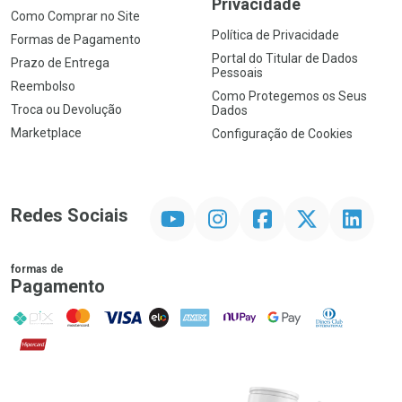
Privacidade
Como Comprar no Site
Política de Privacidade
Formas de Pagamento
Portal do Titular de Dados
Prazo de Entrega
Pessoais
Reembolso
Como Protegemos os Seus
Troca ou Devolução
Dados
Marketplace
Configuração de Cookies
YouTube
Instagram
Facebook
Twitter
Linkedin
Redes Sociais
formas de
Pagamento
PIX
MasterCard
VISA
ELO
AMEX
NuPay
Google Pay
Diners Club
Hipercard
Promoção em Destaque