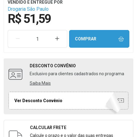
Drogaria São Paulo
R$ 51,59
REMOVER UMA UNIDADE
AUMENTAR UMA UNIDADE
COMPRAR
DESCONTO
CONVÊNIO
Exclusivo para clientes cadastrados no programa
Saiba Mais
Ver Desconto Convênio
CALCULAR FRETE
Formulário para Calcular o Frete
Calcule o prazo e o valor das suas entregas