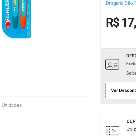
Drogaria São 
R$ 17
DES
Excl
Saib
Ver Descont
2 Unidades
CUP
Util