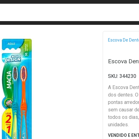
busca
isa?
Bread
Escova De Dent
Escova Den
344230
A Escova Dent
dos dentes. O
pontas arredo
sem causar de
todos os dias
unidades.