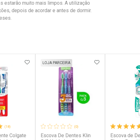
s estarão muito mais limpos. A utilização
ões, depois de acordar e antes de dormir.
eses.
FAVORITOS
ADICIONAR AOS FAVORITOS
ADICIONAR AOS 
LOJA PARCEIRA
(18)
(0)
nte Colgate
Escova De Dentes Klin
Escova de De