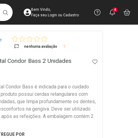
Acesse sua Conta
Precisa de 
Notific
Aces
Bem Vindo,
4
Você po
notifica
Vo
it
BUSCAR
Ver Recursos 
Faça seu Login ou Cadastro
crumb
e
Atendimento ao 
nenhuma avaliação
0
Central de Ajud
tal Condor Bass 2 Unidades
ADICIONAR AOS 
Televendas
4003-3393
al Condor Bass é indicada para o cuidado
 produto possui cerdas retangulares com
ndadas, que limpa profundamente os dentes,
sconfortos na gengiva. Deve ser utilizado
, após as refeições. A embalagem contém 2