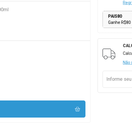
Regr
00ml
PAIS80
Ganhe R$80 
CAL
Formulári
Calc
Não 
Informe se