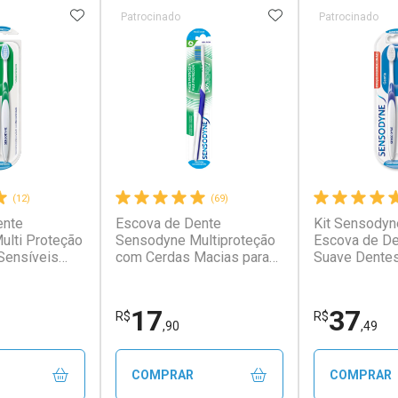
FAVORITOS
ADICIONAR AOS FAVORITOS
ADICIONAR AOS 
Patrocinado
Patrocinado
(12)
(69)
ente
Escova de Dente
Kit Sensodyn
conto
Ativar Desconto
Ativar Desc
lti Proteção
Sensodyne Multiproteção
Escova de De
Sensíveis
com Cerdas Macias para
Suave Dentes
dades
Dentes Sensíveis
Unidades
em Desconto
Comprar sem Desconto
Comprar s
em Desconto
Comprar sem Desconto
Comprar s
9/cada
Por R$ 37,25/cada
Por R$ 39,9
9/cada
Por R$ 37,25/cada
Por R$ 39,9
17
37
R$
R$
,90
,49
COMPRAR
COMPRAR