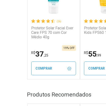
(26)
Protetor Solar Facial Ever
Protetor Sola
Ativar Desconto
Ativar Des
Care FPS 70 com Cor
Kids FPS60 
Médio 40g
Comprar sem Desconto
Comprar s
Comprar sem Desconto
Comprar s
Por R$ 13,99/cada
Por R$ 20,4
Por R$ 13,99/cada
Por R$ 20,4
19% OFF
37
55
R$
R$
,25
,99
COMPRAR
COMPRAR
FECHAR
FECHAR
Produtos Recomendados
Laboratório
Laborató
Por Menos
Por Men