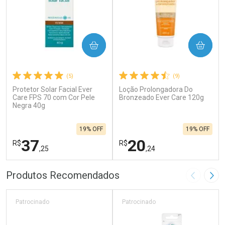
COMPRAR
COMPRAR
(5)
(9)
Protetor Solar Facial Ever
Loção Prolongadora Do
Care FPS 70 com Cor Pele
Bronzeado Ever Care 120g
Negra 40g
19% OFF
19% OFF
37
20
R$
R$
,25
,24
FECHAR
F
FECHAR
F
Produtos Recomendados
Imagem A
Pró
Laboratório
Laboratório
Por Menos
Por Menos
Patrocinado
Patrocinado