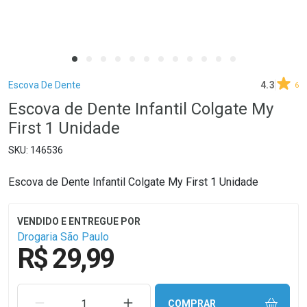
Breadcrumb
Escova De Dente
4.3
6
Escova de Dente Infantil Colgate My
First 1 Unidade
146536
Escova de Dente Infantil Colgate My First 1 Unidade
Drogaria São Paulo
R$ 29,99
REMOVER UMA UNIDADE
AUMENTAR UMA UNIDADE
COMPRAR