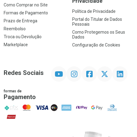
Privacidade
Como Comprar no Site
Política de Privacidade
Formas de Pagamento
Portal do Titular de Dados
Prazo de Entrega
Pessoais
Reembolso
Como Protegemos os Seus
Troca ou Devolução
Dados
Marketplace
Configuração de Cookies
YouTube
Instagram
Facebook
Twitter
Linkedin
Redes Sociais
formas de
Pagamento
PIX
MasterCard
VISA
ELO
AMEX
NuPay
Google Pay
Diners Club
Hipercard
Promoção em Destaque