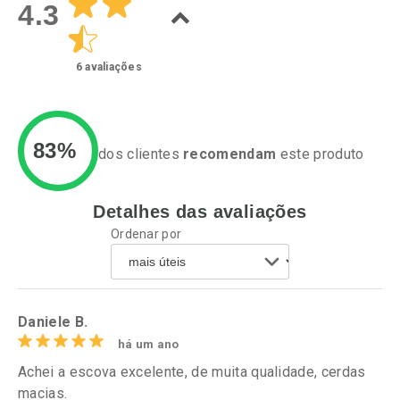
4.3
6
avaliações
83%
dos clientes
recomendam
este produto
Detalhes das avaliações
Ativar Desconto
Ativar Desconto
Ordenar por
Comprar sem Desconto
Comprar sem Desconto
Por R$ 52,59/cada
Por R$ 126,99/cada
Comprar sem Desconto
Comprar sem Desconto
Por R$ 52,59/cada
Por R$ 126,99/cada
Daniele B.
há um ano
Achei a escova excelente, de muita qualidade, cerdas
macias.