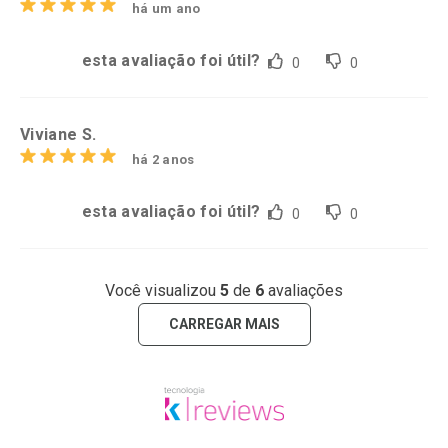
há um ano
esta avaliação foi útil?
0
0
Viviane S.
há 2 anos
esta avaliação foi útil?
0
0
Você visualizou
5
de
6
avaliações
CARREGAR MAIS