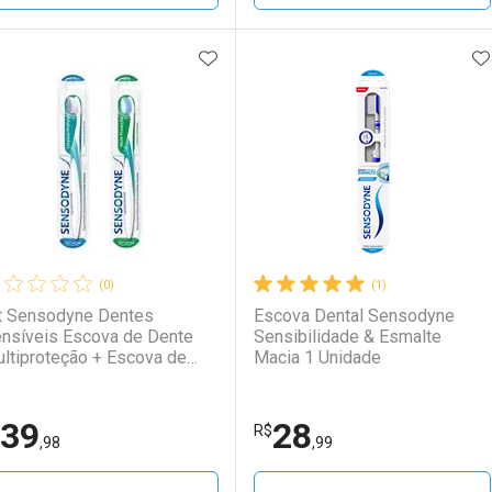
ADICIONAR AOS FAVORITOS
A
FECHAR
FECHAR
F
F
aboratório
or Menos
Laboratório
Por Menos
(0)
(1)
t Sensodyne Dentes
Escova Dental Sensodyne
nsíveis Escova de Dente
Sensibilidade & Esmalte
ltiproteção + Escova de
Macia 1 Unidade
nte Limpeza Profunda 1
idade Cada
39
28
Ativar Desconto
Ativar Desconto
R$
,98
,99