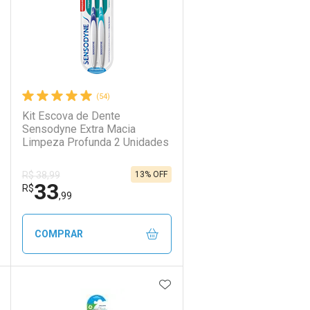
(54)
Kit Escova de Dente
Sensodyne Extra Macia
Limpeza Profunda 2 Unidades
13% OFF
R$ 38,99
33
R$
,99
COMPRAR
DICIONAR AOS FAVORITOS
ADICIONAR AOS FAVORIT
ECHAR
ECHAR
FECHAR
FECHAR