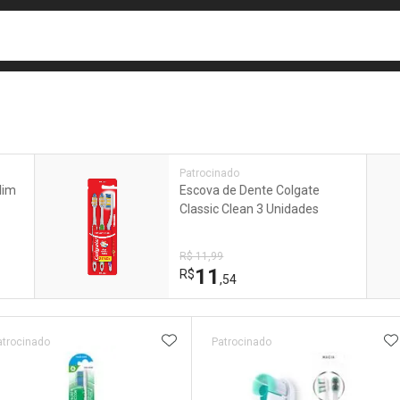
busca
isa?
e
Patrocinado
lim
Escova de Dente Colgate
Classic Clean 3 Unidades
R$ 11,99
11
R$
,54
ateleira
ADICIONAR AOS FAVORITOS
A
atrocinado
Patrocinado