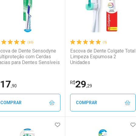
(69)
(9)
cova de Dente Sensodyne
Escova de Dente Colgate Total
ltiproteção com Cerdas
Limpeza Espumosa 2
cias para Dentes Sensíveis
Unidades
17
29
R$
,90
,29
COMPRAR
COMPRAR
ADICIONAR AOS FAVORITOS
A
FECHAR
FECHAR
F
F