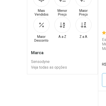
Mais
Menor
Maior
Vendidos
Preço
Preço
Maior
A a Z
Z a A
Es
Desconto
Mu
Ma
Filtros
Marca
Sensodyne
R$
Veja todas as opções