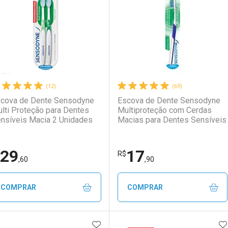
aboratório
or Menos
Laboratório
Por Menos
(12)
(69)
cova de Dente Sensodyne
Escova de Dente Sensodyne
lti Proteção para Dentes
Multiproteção com Cerdas
nsíveis Macia 2 Unidades
Macias para Dentes Sensíveis
29
17
Ativar Desconto
Ativar Desconto
R$
,60
,90
Comprar sem Desconto
Comprar sem Desconto
Comprar sem Desconto
Comprar sem Desconto
COMPRAR
COMPRAR
Por R$ 17,90/cada
Por R$ 17,90/cada
Por R$ 29,29/cada
Por R$ 29,29/cada
ADICIONAR AOS FAVORITOS
A
FECHAR
FECHAR
F
F