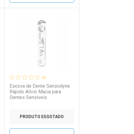
DICIONAR AOS FAVORITOS
ECHAR
ECHAR
FECHAR
FECHAR
Laboratório
Por Menos
(0)
Escova de Dente Sensodyne
Rápido Alívio Macia para
Dentes Sensíveis
Ativar Desconto
PRODUTO ESGOTADO