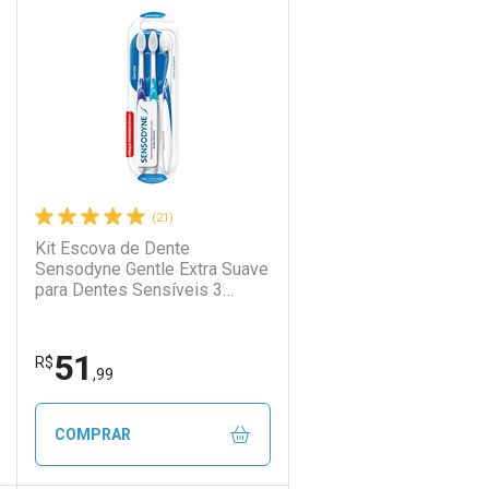
Laboratório
Por Menos
(21)
Kit Escova de Dente
Sensodyne Gentle Extra Suave
para Dentes Sensíveis 3
Unidades
51
Ativar Desconto
R$
,99
Comprar sem Desconto
Comprar sem Desconto
COMPRAR
Por R$ 21,19/cada
Por R$ 21,19/cada