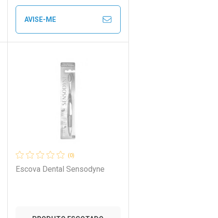
AVISE-ME
Ver Desconto Convênio
CHAR
CHAR
FECHAR
FECHAR
Laboratório
Por Menos
(0)
Escova Dental Sensodyne