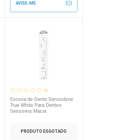
Comprar sem Desconto
Comprar sem Desconto
AVISE-ME
Por R$ 28,99/cada
Por R$ 28,99/cada
ECHAR
ECHAR
FECHAR
FECHAR
Laboratório
Por Menos
(0)
Escova de Dente Sensodyne
True White Para Dentes
Sensíveis Macia
PRODUTO ESGOTADO