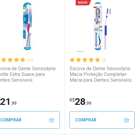
aboratório
or Menos
Laboratório
Por Menos
(10)
(2)
cova de Dente Sensodyne
Escova de Dente Sensodyne
ntle Extra Suave para
Macia Proteção Completa+
ntes Sensíveis
Macia para Dentes Sensíveis
1 Unidade
21
28
Ativar Desconto
Ativar Desconto
R$
,99
,99
Comprar sem Desconto
Comprar sem Desconto
Comprar sem Desconto
Comprar sem Desconto
COMPRAR
COMPRAR
Por R$ 29,60/cada
Por R$ 29,60/cada
Por R$ 17,90/cada
Por R$ 17,90/cada