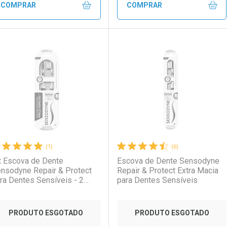
Comprar sem Desconto
Comprar sem Desconto
Comprar sem Desconto
Comprar sem Desconto
COMPRAR
COMPRAR
Por R$ 37,72/cada
Por R$ 37,72/cada
Por R$ 49,99/cada
Por R$ 49,99/cada
FECHAR
FECHAR
F
F
aboratório
or Menos
Laboratório
Por Menos
(1)
(6)
t Escova de Dente
Escova de Dente Sensodyne
nsodyne Repair & Protect
Repair & Protect Extra Macia
ra Dentes Sensíveis - 2
para Dentes Sensíveis
idades
Ativar Desconto
Ativar Desconto
PRODUTO ESGOTADO
PRODUTO ESGOTADO