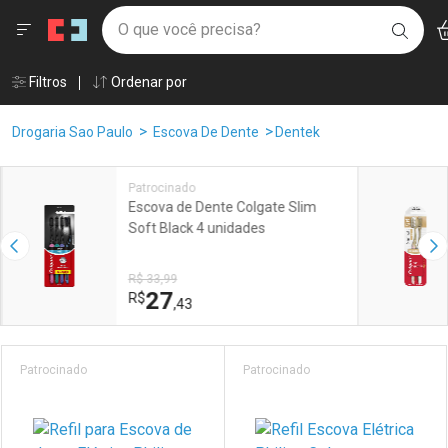
Drogaria São Paulo
Menu
Ac
Ir direto para a home
O que você precisa?
BUSC
Navegue pela página
Ir direto para o conteúdo
Faça a sua busca
Ir direto para a busca
Âncoras
Filtros
Ordenar por
Ir direto para a conta
Ir direto para a ajuda
Breadcrumb
Drogaria Sao Paulo
Escova De Dente
Dentek
Ir direto para a notificações
Ir direto para o carrinho
Linkagens Internas em Destaque
Promoções em Destaque
Ir direto para o menu
Patrocinado
Escova de Dente Colgate Slim
Soft Black 4 unidades
Imagem Anterior
Pr
R$ 33,99
27
R$
,43
Prateleira
Patrocinado
Patrocinado