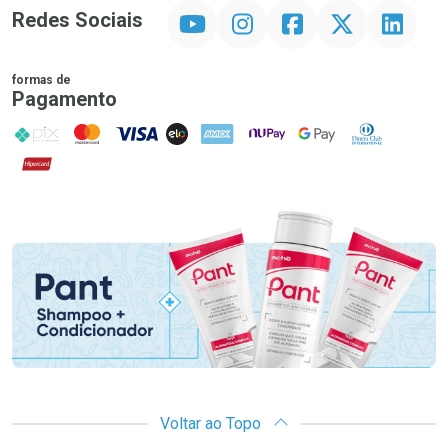
YouTube
Instagram
Facebook
Twitter
Linkedin
Redes Sociais
formas de
Pagamento
PIX
MasterCard
VISA
ELO
AMEX
NuPay
Google Pay
Diners Club
Hipercard
Promoção em Destaque
Voltar ao Topo