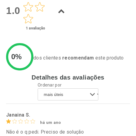
Por Menos
Por Menos
1.0
1
avaliação
0%
dos clientes
recomendam
este produto
Detalhes das avaliações
Ativar Desconto
Ativar Desconto
Ordenar por
Comprar sem Desconto
Comprar sem Desconto
Por R$ 33,99/cada
Por R$ 29,60/cada
Comprar sem Desconto
Comprar sem Desconto
Por R$ 33,99/cada
Por R$ 29,60/cada
Janaina S.
há um ano
Não é o q pedi. Preciso de solução