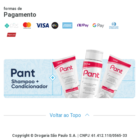
formas de
Pagamento
PIX
MasterCard
VISA
ELO
AMEX
NuPay
Google Pay
Diners Club
Hipercard
Promoção em Destaque
Voltar ao Topo
Copyright
Copyright © Drogaria São Paulo S.A. | CNPJ: 61.412.110/0565-33