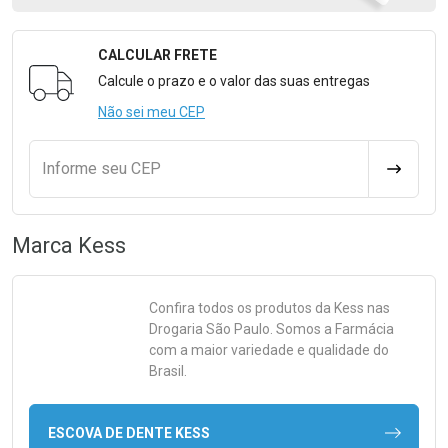
CALCULAR FRETE
Formulário para Calcular o Frete
Calcule o prazo e o valor das suas entregas
Não sei meu CEP
Informe seu CEP
CALCULA
Marca
Kess
Confira todos os produtos da
Kess
nas
Drogaria São Paulo. Somos a Farmácia
com a maior variedade e qualidade do
Brasil.
ESCOVA DE DENTE KESS