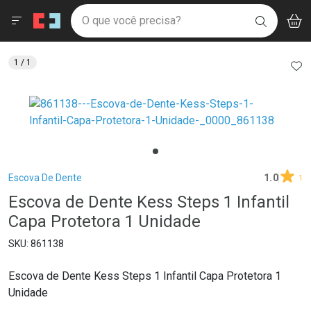
Drogaria São Paulo
Menu
Aces
Ir direto para a home
O que você precisa?
V
i
BUSCAR
Navegue pela página
Ir direto para o conteúdo
Faça a sua busca
Ir direto para a busca
Ir direto para a conta
AD
1
/ 1
Ir direto para a ajuda
Ir direto para a notificações
Ir direto para o carrinho
Ir direto para o menu
Breadcrumb
Escova De Dente
1.0
1
Escova de Dente Kess Steps 1 Infantil
Capa Protetora 1 Unidade
861138
Escova de Dente Kess Steps 1 Infantil Capa Protetora 1
Unidade