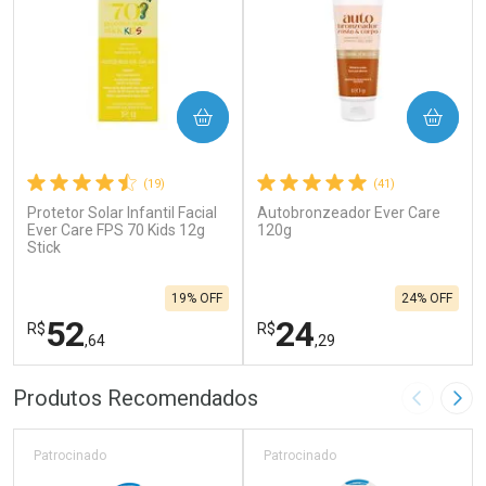
COMPRAR
COMPRAR
(19)
(41)
Protetor Solar Infantil Facial
Autobronzeador Ever Care
Ever Care FPS 70 Kids 12g
120g
Stick
19% OFF
24% OFF
52
24
R$
R$
,64
,29
FECHAR
F
FECHAR
F
Produtos Recomendados
Imagem A
Pró
Laboratório
Laboratório
Por Menos
Por Menos
Patrocinado
Patrocinado