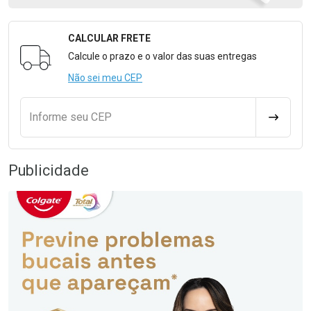
CALCULAR FRETE
Formulário para Calcular o Frete
Calcule o prazo e o valor das suas entregas
Não sei meu CEP
Informe seu CEP
CALCULA
Publicidade