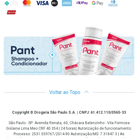
PIX
MasterCard
VISA
ELO
AMEX
NuPay
Google Pay
Diners Club
Hipercard
Promoção em Destaque
Voltar ao Topo
Copyright
Copyright © Drogaria São Paulo S.A. | CNPJ: 61.412.110/0565-33
São Paulo - SP: Avenida Renata, 60, Chácara Belenzinho - Vila Formosa
Gislaine Lima Meo CRF 40.354 | 24 horas| Autorização de funcionamento:
Processo: 2531.559767/2014-90 Autorização/MS: 7.31847.3 | As