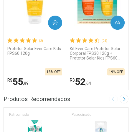
COMPRAR
COMPRAR
(2)
(24)
Protetor Solar Ever Care Kids
Kit Ever Care Protetor Solar
FPS60 120g
Corporal FPS30 120g +
Protetor Solar Kids FPS60
120g
18% OFF
19% OFF
55
52
R$
R$
,99
,64
FECHAR
F
FECHAR
F
Produtos Recomendados
Imagem A
Pró
Laboratório
Laboratório
Por Menos
Por Menos
Patrocinado
Patrocinado