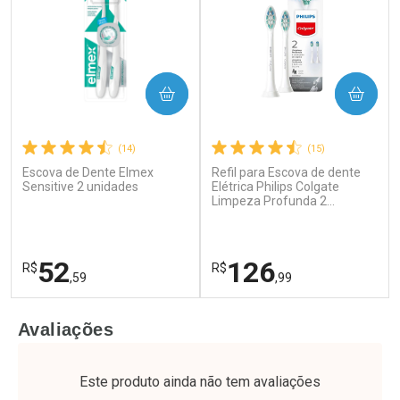
COMPRAR
COMPRAR
(14)
(15)
Escova de Dente Elmex
Refil para Escova de dente
Ativar Desconto
Ativar Desconto
Sensitive 2 unidades
Elétrica Philips Colgate
Comprar sem Desconto
Limpeza Profunda 2
Comprar sem Desconto
Unidades
Por R$ 55,99/cada
Por R$ 52,64/cada
Comprar sem Desconto
Comprar sem Desconto
Por R$ 55,99/cada
Por R$ 52,64/cada
52
126
R$
R$
,59
,99
FECHAR
F
FECHAR
F
Avaliações
Laboratório
Laboratório
Por Menos
Por Menos
Este produto ainda não tem avaliações