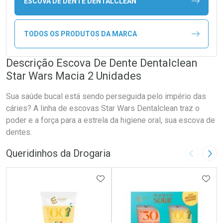
ESCOVA DE DENTE DENTALCLEAN
TODOS OS PRODUTOS DA MARCA
Descrição Escova De Dente Dentalclean
Star Wars Macia 2 Unidades
Sua saúde bucal está sendo perseguida pelo império das
cáries? A linha de escovas Star Wars Dentalclean traz o
poder e a força para a estrela da higiene oral, sua escova de
dentes.
Queridinhos da Drogaria
Imagem A
Pró
ADICIONAR AOS FAVORITOS
ADIC