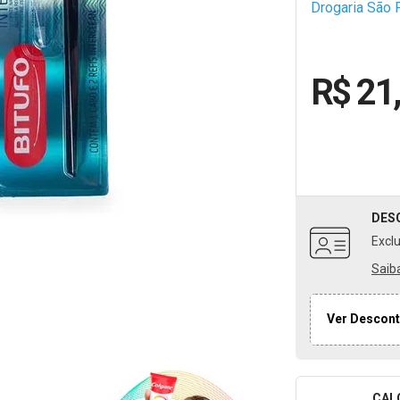
Drogaria São 
R$ 21
DES
Excl
Saib
Ver Descont
CAL