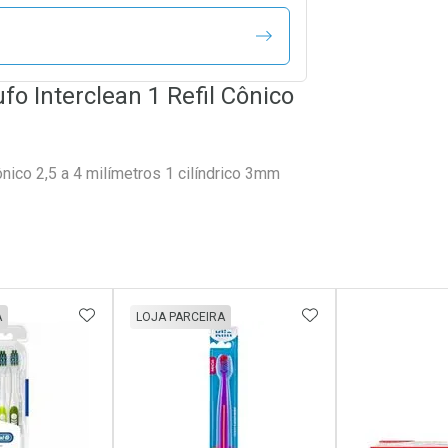
fo Interclean 1 Refil Cônico
ônico 2,5 a 4 milímetros 1 cilíndrico 3mm
FAVORITOS
ADICIONAR AOS FAVORITOS
ADICIONAR AOS 
A
LOJA PARCEIRA