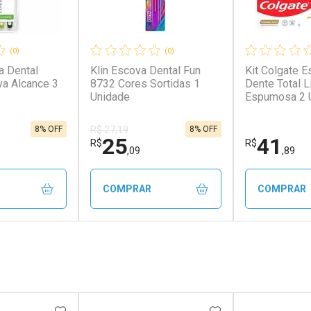
(0)
(0)
a Dental
Klin Escova Dental Fun
Kit Colgate 
va Alcance 3
8732 Cores Sortidas 1
Dente Total 
Unidade
Espumosa 2 
Creme Dental 
Prevenção At
8% OFF
8% OFF
R$ 27,19
25
41
R$
R$
,09
,89
COMPRAR
COMPRAR
FECHAR
FECHAR
FECHAR
FECHAR
rio
Laboratório
Laborató
os
Por Menos
Por Men
FAVORITOS
ADICIONAR AOS FAVORITOS
ADICIONAR AOS 