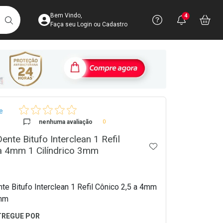
Acesse sua Conta
Precisa de 
Notific
Aces
Bem Vindo,
4
Você po
notifica
Vo
it
BUSCAR
Ver Recursos 
Faça seu Login ou Cadastro
Atendimento ao 
Central de Ajud
crumb
Televendas
e
4003-3393
nenhuma avaliação
0
nte Bitufo Interclean 1 Refil
ADICIONAR AOS 
a 4mm 1 Cilíndrico 3mm
te Bitufo Interclean 1 Refil Cônico 2,5 a 4mm
3mm