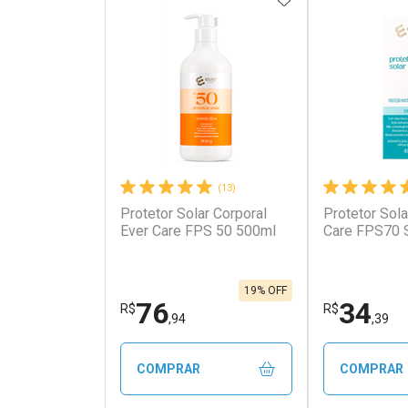
(13)
Protetor Solar Corporal
Protetor Sola
Ativar Desconto
Ativar Des
Ever Care FPS 50 500ml
Care FPS70 
Comprar sem Desconto
Comprar s
Comprar sem Desconto
Comprar s
Por R$ 227,00/cada
Por R$ 160
Por R$ 227,00/cada
Por R$ 160,
19% OFF
76
34
R$
R$
,94
,39
COMPRAR
COMPRAR