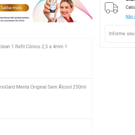
Formulári
Calc
Não 
Informe se
clean 1 Refil Cônico 2,5 a 4mm 1
rioGard Menta Original Sem Álcool 250ml